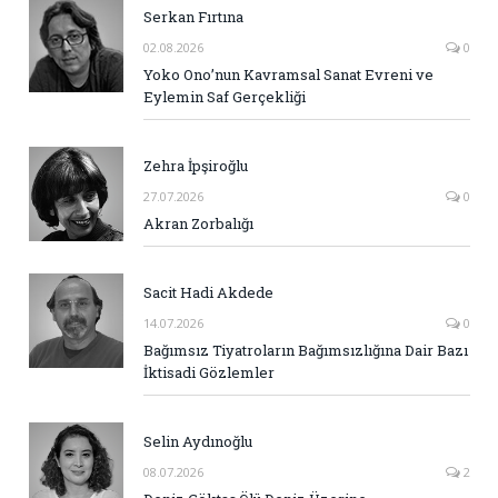
Serkan Fırtına
02.08.2026
0
Yoko Ono’nun Kavramsal Sanat Evreni ve
Eylemin Saf Gerçekliği
Zehra İpşiroğlu
27.07.2026
0
Akran Zorbalığı
Sacit Hadi Akdede
14.07.2026
0
Bağımsız Tiyatroların Bağımsızlığına Dair Bazı
İktisadi Gözlemler
Selin Aydınoğlu
08.07.2026
2