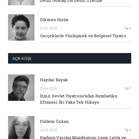
Deniz Göktaş Ölü Deniz Üzerine
Dikmen Gürün
07.07.2026
0
Gerçeklerle Yüzleşmek ve Belgesel Tiyatro
AÇIK KÖŞE
Haydar Bayak
29.04.2026
0
İzmir Devlet Tiyatrosu’ndan Rembetiko
Efsanesi: İki Yaka Tek Hikaye
Fuldem Özkan
26.03.2026
0
Kadının Varoluş Manifestosu: Lena, Leyla ve