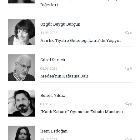
Diğerleri
Özgür Duygu Durgun
13.03.2026
0
Asırlık Tiyatro Geleneği İzmir’de Yaşıyor
Gürel Sürücü
05.03.2026
0
Medea’nın Kafasına Dair
Bülent Yıldız
03.01.2026
0
“Kanlı Kabare” Oyununun Esbabı Mucibesi
İrem Erdoğan
25.12.2025
0