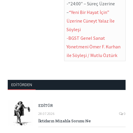
-“24:00″ – Süreç Üzerine
–
“Yeni Bir Hayat İçin”
Üzerine Cüneyt Yalaz İle
Söyleşi
-BGST Genel Sanat
Yönetmeni Ömer F. Kurhan
ile Söyleşi / Mutlu Öztürk
EDITÖRDEN
EDİTÖR
28.07.2026
0
İktidarın Mizahla Sorunu Ne