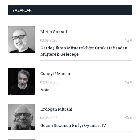
YAZARLAR
Metin Göksel
03.08.2026
0
Kardeşlikten Müşterekliğe: Ortak Hafızadan
Müşterek Geleceğe
Cüneyt Uzunlar
02.08.2026
0
Aptal
Erdoğan Mitrani
02.08.2026
0
Geçen Sezonun En İyi Oyunları IV