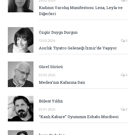
26.03.2026
0
Kadının Varoluş Manifestosu: Lena, Leyla ve
Diğerleri
Özgür Duygu Durgun
13.03.2026
0
Asırlık Tiyatro Geleneği İzmir’de Yaşıyor
Gürel Sürücü
05.03.2026
0
Medea’nın Kafasına Dair
Bülent Yıldız
03.01.2026
0
“Kanlı Kabare” Oyununun Esbabı Mucibesi