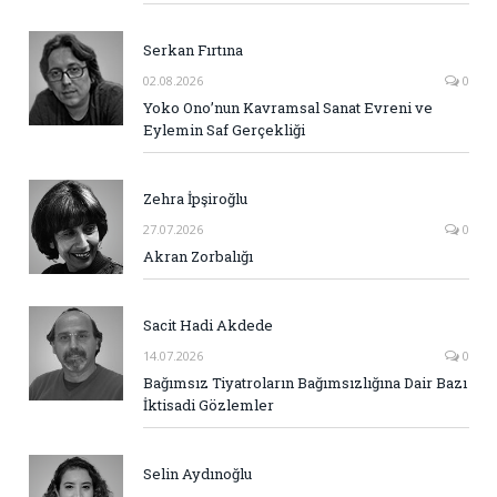
Serkan Fırtına
02.08.2026
0
Yoko Ono’nun Kavramsal Sanat Evreni ve
Eylemin Saf Gerçekliği
Zehra İpşiroğlu
27.07.2026
0
Akran Zorbalığı
Sacit Hadi Akdede
14.07.2026
0
Bağımsız Tiyatroların Bağımsızlığına Dair Bazı
İktisadi Gözlemler
Selin Aydınoğlu