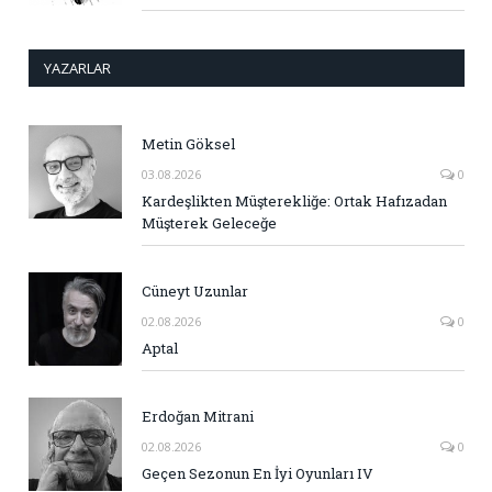
YAZARLAR
Metin Göksel
03.08.2026
0
Kardeşlikten Müşterekliğe: Ortak Hafızadan
Müşterek Geleceğe
Cüneyt Uzunlar
02.08.2026
0
Aptal
Erdoğan Mitrani
02.08.2026
0
Geçen Sezonun En İyi Oyunları IV