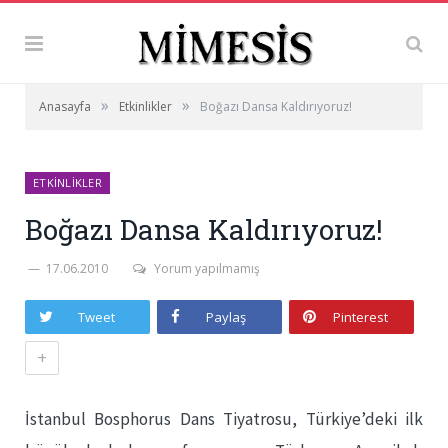
»
»
Anasayfa
Etkinlikler
Boğazı Dansa Kaldırıyoruz!
ETKINLIKLER
Boğazı Dansa Kaldırıyoruz!
17.06.2010
Yorum yapılmamış
Tweet
Paylaş
Pinterest
+
İstanbul Bosphorus Dans Tiyatrosu, Türkiye’deki ilk