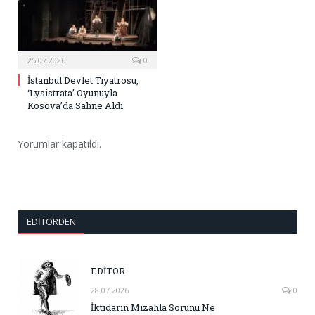
25.07.2026
0
İstanbul Devlet Tiyatrosu,
‘Lysistrata’ Oyunuyla
Kosova’da Sahne Aldı
Yorumlar kapatıldı.
EDITÖRDEN
EDİTÖR
28.07.2026
0
İktidarın Mizahla Sorunu Ne