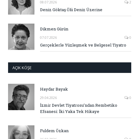
08.07.2026
2
Deniz Göktaş Ölü Deniz Üzerine
Dikmen Gürün
07.07.2026
0
Gerçeklerle Yüzleşmek ve Belgesel Tiyatro
AÇIK KÖŞE
Haydar Bayak
29.04.2026
0
İzmir Devlet Tiyatrosu’ndan Rembetiko
Efsanesi: İki Yaka Tek Hikaye
Fuldem Özkan