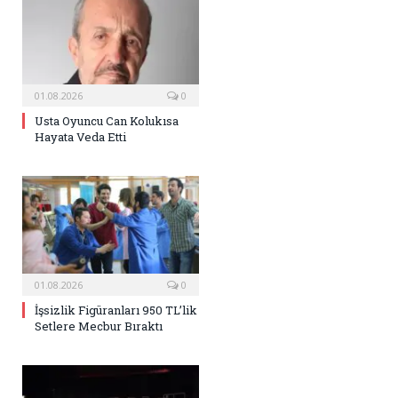
01.08.2026
0
Usta Oyuncu Can Kolukısa
Hayata Veda Etti
01.08.2026
0
İşsizlik Figüranları 950 TL’lik
Setlere Mecbur Bıraktı