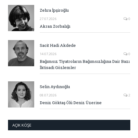
Zehra İpşiroğlu
27.07.2026
0
Akran Zorbalığı
Sacit Hadi Akdede
14.07.2026
0
Bağımsız Tiyatroların Bağımsızlığına Dair Bazı
İktisadi Gözlemler
Selin Aydınoğlu
08.07.2026
2
Deniz Göktaş Ölü Deniz Üzerine
AÇIK KÖŞE