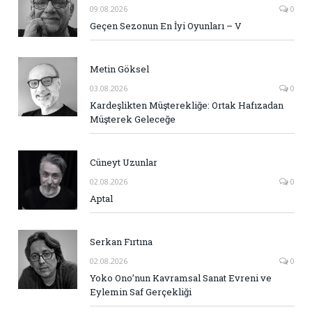
09.08.2026
0
Geçen Sezonun En İyi Oyunları – V
Metin Göksel
03.08.2026
0
Kardeşlikten Müşterekliğe: Ortak Hafızadan
Müşterek Geleceğe
Cüneyt Uzunlar
02.08.2026
0
Aptal
Serkan Fırtına
02.08.2026
0
Yoko Ono’nun Kavramsal Sanat Evreni ve
Eylemin Saf Gerçekliği