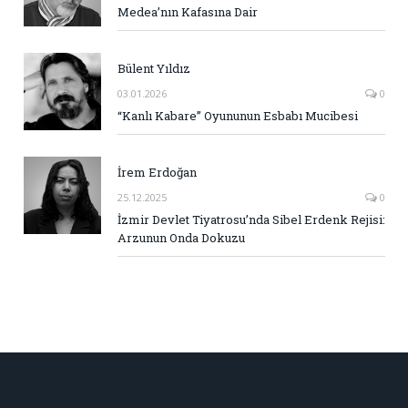
Medea’nın Kafasına Dair
Bülent Yıldız
03.01.2026
0
“Kanlı Kabare” Oyununun Esbabı Mucibesi
İrem Erdoğan
25.12.2025
0
İzmir Devlet Tiyatrosu’nda Sibel Erdenk Rejisi:
Arzunun Onda Dokuzu