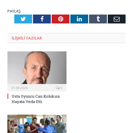
PAYLAŞ.
Twitter
Facebook
Pinterest
LinkedIn
Tumblr
E-
Posta
ILIŞKILI
YAZILAR
01.08.2026
0
Usta Oyuncu Can Kolukısa
Hayata Veda Etti