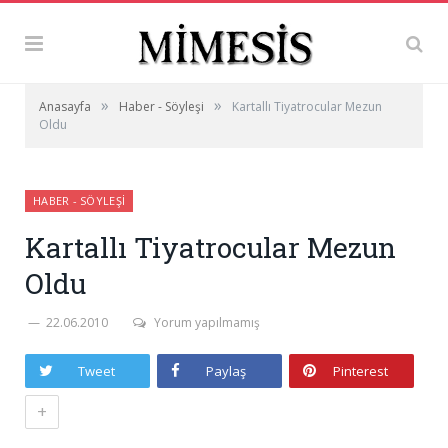
»
»
Anasayfa
Haber - Söyleşi
Kartallı Tiyatrocular Mezun
Oldu
HABER - SÖYLEŞI
Kartallı Tiyatrocular Mezun
Oldu
22.06.2010
Yorum yapılmamış
Tweet
Paylaş
Pinterest
+