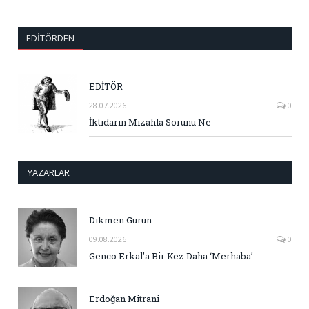
EDITÖRDEN
EDİTÖR
28.07.2026
0
İktidarın Mizahla Sorunu Ne
YAZARLAR
Dikmen Gürün
09.08.2026
0
Genco Erkal’a Bir Kez Daha ‘Merhaba’…
Erdoğan Mitrani