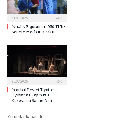
01.08.2026
0
İşsizlik Figüranları 950 TL’lik
Setlere Mecbur Bıraktı
25.07.2026
0
İstanbul Devlet Tiyatrosu,
‘Lysistrata’ Oyunuyla
Kosova’da Sahne Aldı
Yorumlar kapatıldı.