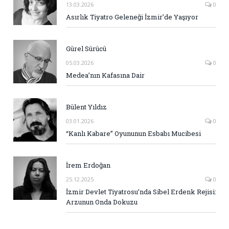
13.03.2026
0
Asırlık Tiyatro Geleneği İzmir’de Yaşıyor
Gürel Sürücü
05.03.2026
0
Medea’nın Kafasına Dair
Bülent Yıldız
03.01.2026
0
“Kanlı Kabare” Oyununun Esbabı Mucibesi
İrem Erdoğan
25.12.2025
0
İzmir Devlet Tiyatrosu’nda Sibel Erdenk Rejisi:
Arzunun Onda Dokuzu