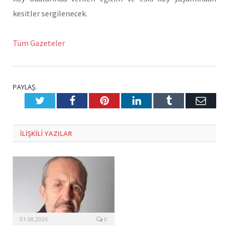
kesitler sergilenecek.
Tüm Gazeteler
PAYLAŞ.
Twitter
Facebook
Pinterest
LinkedIn
Tumblr
E-
Posta
ILIŞKILI
YAZILAR
01.08.2026
0