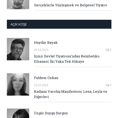
Gerçeklerle Yüzleşmek ve Belgesel Tiyatro
AÇIK KÖŞE
Haydar Bayak
29.04.2026
0
İzmir Devlet Tiyatrosu’ndan Rembetiko
Efsanesi: İki Yaka Tek Hikaye
Fuldem Özkan
26.03.2026
0
Kadının Varoluş Manifestosu: Lena, Leyla ve
Diğerleri
Özgür Duygu Durgun