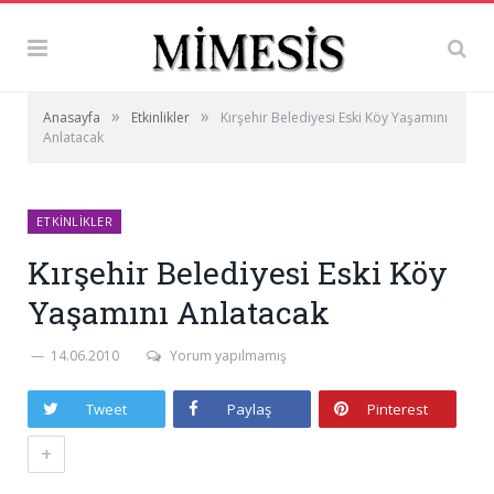
»
»
Anasayfa
Etkinlikler
Kırşehir Belediyesi Eski Köy Yaşamını
Anlatacak
ETKINLIKLER
Kırşehir Belediyesi Eski Köy
Yaşamını Anlatacak
14.06.2010
Yorum yapılmamış
Tweet
Paylaş
Pinterest
+