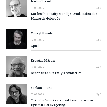
Metin Göksel
03.08.2026
0
Kardeşlikten Müşterekliğe: Ortak Hafızadan
Müşterek Geleceğe
Cüneyt Uzunlar
02.08.2026
0
Aptal
Erdoğan Mitrani
02.08.2026
0
Geçen Sezonun En İyi Oyunları IV
Serkan Fırtına
02.08.2026
0
Yoko Ono’nun Kavramsal Sanat Evreni ve
Eylemin Saf Gerçekliği