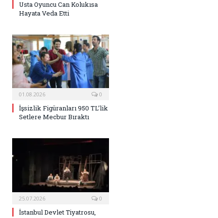
Usta Oyuncu Can Kolukısa
Hayata Veda Etti
01.08.2026
0
İşsizlik Figüranları 950 TL’lik
Setlere Mecbur Bıraktı
25.07.2026
0
İstanbul Devlet Tiyatrosu,