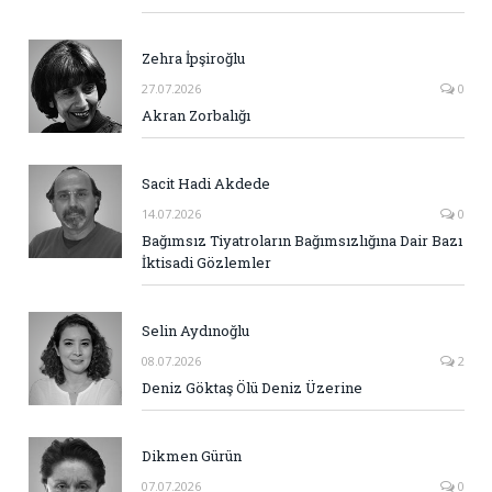
Zehra İpşiroğlu
27.07.2026
0
Akran Zorbalığı
Sacit Hadi Akdede
14.07.2026
0
Bağımsız Tiyatroların Bağımsızlığına Dair Bazı
İktisadi Gözlemler
Selin Aydınoğlu
08.07.2026
2
Deniz Göktaş Ölü Deniz Üzerine
Dikmen Gürün
07.07.2026
0