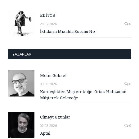
EDİTÖR
28.07.2026
0
İktidarın Mizahla Sorunu Ne
YAZARLAR
Metin Göksel
03.08.2026
0
Kardeşlikten Müşterekliğe: Ortak Hafızadan
Müşterek Geleceğe
Cüneyt Uzunlar
02.08.2026
0
Aptal