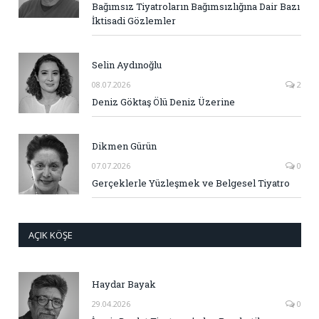
Bağımsız Tiyatroların Bağımsızlığına Dair Bazı
İktisadi Gözlemler
Selin Aydınoğlu
08.07.2026
2
Deniz Göktaş Ölü Deniz Üzerine
Dikmen Gürün
07.07.2026
0
Gerçeklerle Yüzleşmek ve Belgesel Tiyatro
AÇIK KÖŞE
Haydar Bayak
29.04.2026
0