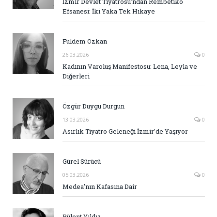
İzmir Devlet Tiyatrosu’ndan Rembetiko
Efsanesi: İki Yaka Tek Hikaye
Fuldem Özkan
26.03.2026
0
Kadının Varoluş Manifestosu: Lena, Leyla ve
Diğerleri
Özgür Duygu Durgun
13.03.2026
0
Asırlık Tiyatro Geleneği İzmir’de Yaşıyor
Gürel Sürücü
05.03.2026
0
Medea’nın Kafasına Dair
Bülent Yıldız