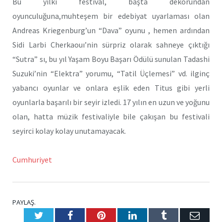
Bu yılki festival, başta dekorundan
oyunculuğuna,muhteşem bir edebiyat uyarlaması olan
Andreas Kriegenburg’un “Dava” oyunu , hemen ardından
Sidi Larbi Cherkaouı’nin sürpriz olarak sahneye çıktığı
“Sutra” sı, bu yıl Yaşam Boyu Başarı Ödülü sunulan Tadashi
Suzuki’nin “Elektra” yorumu, “Tatil Üçlemesi” vd. ilginç
yabancı oyunlar ve onlara eşlik eden Titus gibi yerli
oyunlarla başarılı bir seyir izledi. 17 yılın en uzun ve yoğunu
olan, hatta müzik festivaliyle bile çakışan bu festivali
seyirci kolay kolay unutamayacak.
Cumhuriyet
PAYLAŞ.
Twitter
Facebook
Pinterest
LinkedIn
Tumblr
E-