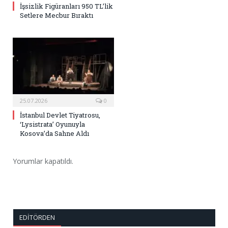
İşsizlik Figüranları 950 TL’lik
Setlere Mecbur Bıraktı
25.07.2026
0
İstanbul Devlet Tiyatrosu,
‘Lysistrata’ Oyunuyla
Kosova’da Sahne Aldı
Yorumlar kapatıldı.
EDITÖRDEN