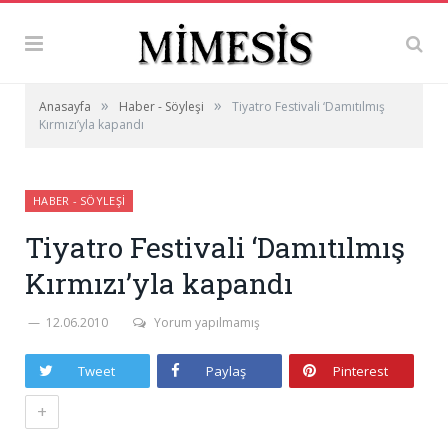
»
»
Anasayfa
Haber - Söyleşi
Tiyatro Festivali ‘Damıtılmış
Kırmızı’yla kapandı
HABER - SÖYLEŞI
Tiyatro Festivali ‘Damıtılmış
Kırmızı’yla kapandı
12.06.2010
Yorum yapılmamış
Tweet
Paylaş
Pinterest
+