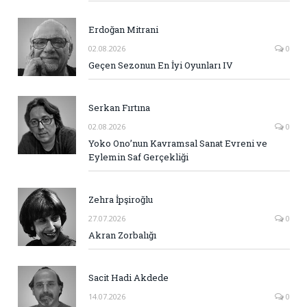
Erdoğan Mitrani
02.08.2026
0
Geçen Sezonun En İyi Oyunları IV
Serkan Fırtına
02.08.2026
0
Yoko Ono’nun Kavramsal Sanat Evreni ve
Eylemin Saf Gerçekliği
Zehra İpşiroğlu
27.07.2026
0
Akran Zorbalığı
Sacit Hadi Akdede
14.07.2026
0