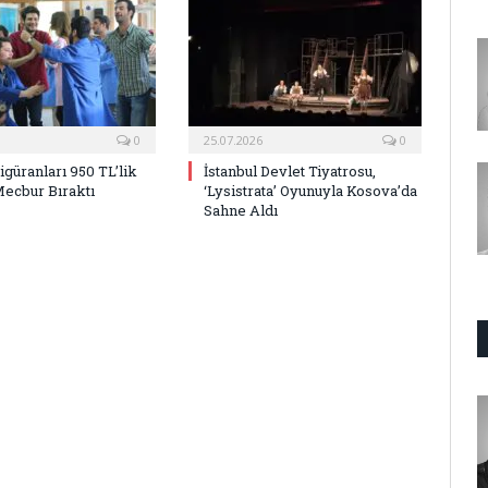
0
25.07.2026
0
Figüranları 950 TL’lik
İstanbul Devlet Tiyatrosu,
Mecbur Bıraktı
‘Lysistrata’ Oyunuyla Kosova’da
Sahne Aldı