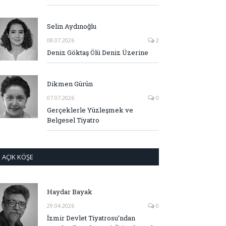
Selin Aydınoğlu
08.07.2026
2
Deniz Göktaş Ölü Deniz Üzerine
Dikmen Gürün
07.07.2026
0
Gerçeklerle Yüzleşmek ve
Belgesel Tiyatro
AÇIK KÖŞE
Haydar Bayak
29.04.2026
0
İzmir Devlet Tiyatrosu’ndan