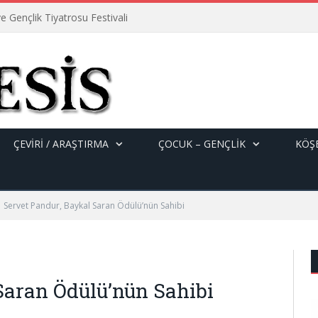
e Gençlik Tiyatrosu Festivali
ÇEVİRİ / ARAŞTIRMA
ÇOCUK – GENÇLIK
KÖŞE
Servet Pandur, Baykal Saran Ödülü’nün Sahibi
Saran Ödülü’nün Sahibi