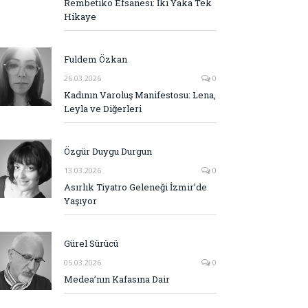
Rembetiko Efsanesi: İki Yaka Tek
Hikaye
Fuldem Özkan
26.03.2026
0
Kadının Varoluş Manifestosu: Lena,
Leyla ve Diğerleri
Özgür Duygu Durgun
13.03.2026
0
Asırlık Tiyatro Geleneği İzmir’de
Yaşıyor
Gürel Sürücü
05.03.2026
0
Medea’nın Kafasına Dair