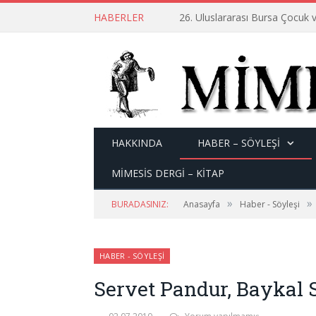
HABERLER
26. Uluslararası Bursa Çocuk v
HAKKINDA
HABER – SÖYLEŞI
MİMESİS DERGİ – KİTAP
»
»
BURADASINIZ:
Anasayfa
Haber - Söyleşi
HABER - SÖYLEŞI
Servet Pandur, Baykal 