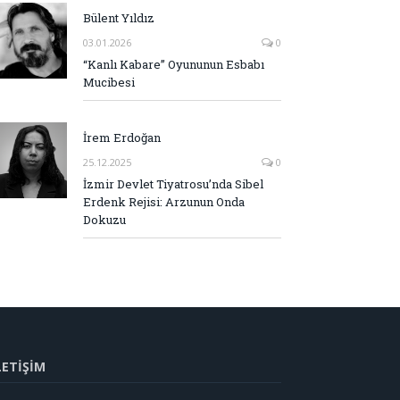
Bülent Yıldız
03.01.2026
0
“Kanlı Kabare” Oyununun Esbabı
Mucibesi
İrem Erdoğan
25.12.2025
0
İzmir Devlet Tiyatrosu’nda Sibel
Erdenk Rejisi: Arzunun Onda
Dokuzu
LETİŞİM