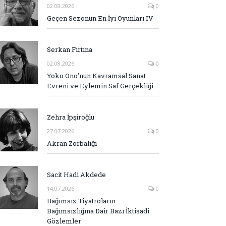
02.08.2026
0
Geçen Sezonun En İyi Oyunları IV
Serkan Fırtına
02.08.2026
0
Yoko Ono’nun Kavramsal Sanat
Evreni ve Eylemin Saf Gerçekliği
Zehra İpşiroğlu
27.07.2026
0
Akran Zorbalığı
Sacit Hadi Akdede
14.07.2026
0
Bağımsız Tiyatroların
Bağımsızlığına Dair Bazı İktisadi
Gözlemler