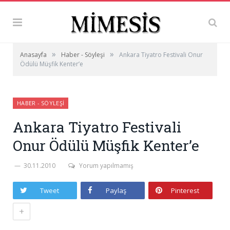
»
»
Anasayfa
Haber - Söyleşi
Ankara Tiyatro Festivali Onur
Ödülü Müşfik Kenter’e
HABER - SÖYLEŞI
Ankara Tiyatro Festivali
Onur Ödülü Müşfik Kenter’e
30.11.2010
Yorum yapılmamış
Tweet
Paylaş
Pinterest
+