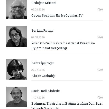
Erdoğan Mitrani
02.08.2026
0
Geçen Sezonun En İyi Oyunları IV
Serkan Fırtına
02.08.2026
0
Yoko Ono’nun Kavramsal Sanat Evreni ve
Eylemin Saf Gerçekliği
Zehra İpşiroğlu
27.07.2026
0
Akran Zorbalığı
Sacit Hadi Akdede
14.07.2026
0
Bağımsız Tiyatroların Bağımsızlığına Dair Bazı
İktisadi Gözlemler