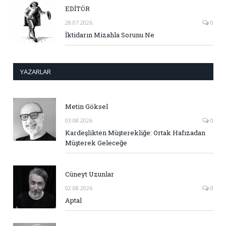
EDİTÖR
28.07.2026
0
İktidarın Mizahla Sorunu Ne
YAZARLAR
Metin Göksel
03.08.2026
0
Kardeşlikten Müşterekliğe: Ortak Hafızadan
Müşterek Geleceğe
Cüneyt Uzunlar
02.08.2026
0
Aptal