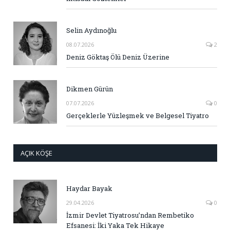
Selin Aydınoğlu
08.07.2026
2
Deniz Göktaş Ölü Deniz Üzerine
Dikmen Gürün
07.07.2026
0
Gerçeklerle Yüzleşmek ve Belgesel Tiyatro
AÇIK KÖŞE
Haydar Bayak
29.04.2026
0
İzmir Devlet Tiyatrosu’ndan Rembetiko
Efsanesi: İki Yaka Tek Hikaye