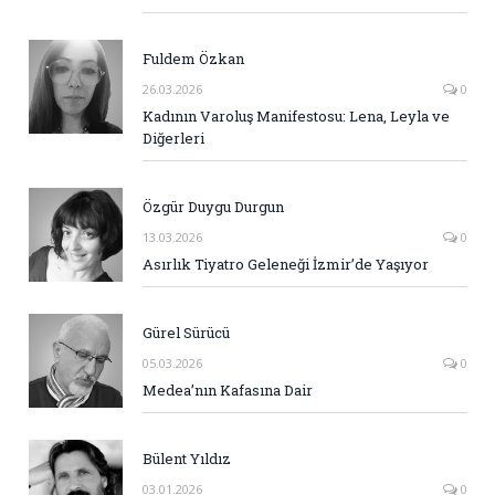
Fuldem Özkan
26.03.2026
0
Kadının Varoluş Manifestosu: Lena, Leyla ve
Diğerleri
Özgür Duygu Durgun
13.03.2026
0
Asırlık Tiyatro Geleneği İzmir’de Yaşıyor
Gürel Sürücü
05.03.2026
0
Medea’nın Kafasına Dair
Bülent Yıldız
03.01.2026
0