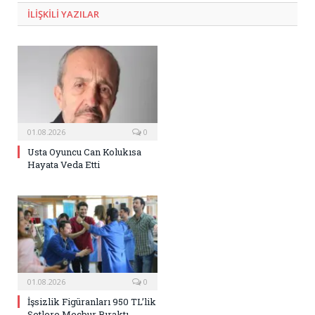
ILIŞKILI
YAZILAR
01.08.2026
0
Usta Oyuncu Can Kolukısa
Hayata Veda Etti
01.08.2026
0
İşsizlik Figüranları 950 TL’lik
Setlere Mecbur Bıraktı