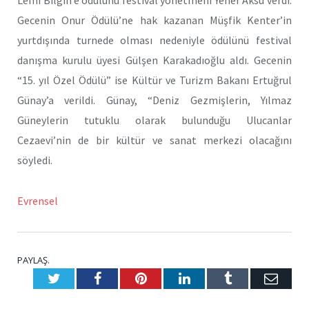
Lemi Bilgin’e ödülünü festival yönetmeni Yener Aksu verdi.
Gecenin Onur Ödülü’ne hak kazanan Müşfik Kenter’in
yurtdışında turnede olması nedeniyle ödülünü festival
danışma kurulu üyesi Gülşen Karakadıoğlu aldı. Gecenin
“15. yıl Özel Ödülü” ise Kültür ve Turizm Bakanı Ertuğrul
Günay’a verildi. Günay, “Deniz Gezmişlerin, Yılmaz
Güneylerin tutuklu olarak bulunduğu Ulucanlar
Cezaevi’nin de bir kültür ve sanat merkezi olacağını
söyledi.
Evrensel
PAYLAŞ.
Twitter
Facebook
Pinterest
LinkedIn
Tumblr
E-
Posta