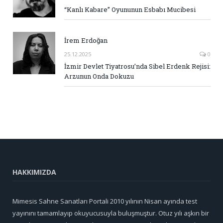
“Kanlı Kabare” Oyununun Esbabı Mucibesi
İrem Erdoğan
25.12.2025
0
İzmir Devlet Tiyatrosu’nda Sibel Erdenk Rejisi:
Arzunun Onda Dokuzu
HAKKIMIZDA
Mimesis Sahne Sanatları Portali 2010 yılının Nisan ayında test
yayınını tamamlayıp okuyucusuyla buluşmuştur. Otuz yılı aşkın bir