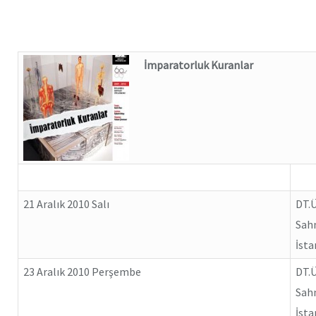
İmparatorluk Kuranlar
21 Aralık 2010 Salı
DT.
Sa
İsta
23 Aralık 2010 Perşembe
DT.
Sa
İsta