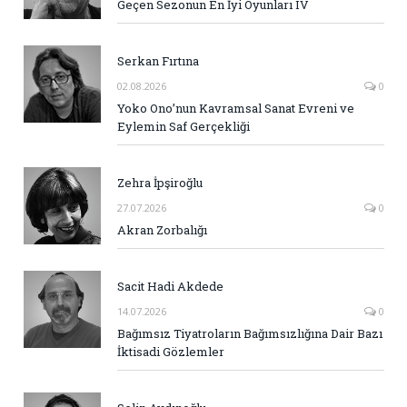
Geçen Sezonun En İyi Oyunları IV
Serkan Fırtına
02.08.2026
0
Yoko Ono’nun Kavramsal Sanat Evreni ve
Eylemin Saf Gerçekliği
Zehra İpşiroğlu
27.07.2026
0
Akran Zorbalığı
Sacit Hadi Akdede
14.07.2026
0
Bağımsız Tiyatroların Bağımsızlığına Dair Bazı
İktisadi Gözlemler