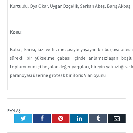
Kurtuldu, Oya Okar, Uygar Özçelik, Serkan Abeş, Barış Akbaş
Konu:
Baba , karısı, kızı ve hizmetçisiyle yaşayan bir burjuva ailes
sürekli bir yükselme çabası içinde anlamsızlaşan boşl
toplumunun içi boşalan değer yargıları, bireyin yalnızlığı ve 
paranoyası üzerine grotesk bir Boris Vian oyunu.
PAYLAŞ.
Twitter
Facebook
Pinterest
LinkedIn
Tumblr
E-
Posta