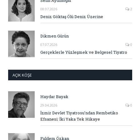
Selin Aydınoğlu
08.07.2026
2
Deniz Göktaş Ölü Deniz Üzerine
Dikmen Gürün
07.07.2026
0
Gerçeklerle Yüzleşmek ve Belgesel Tiyatro
AÇIK KÖŞE
Haydar Bayak
29.04.2026
0
İzmir Devlet Tiyatrosu’ndan Rembetiko
Efsanesi: İki Yaka Tek Hikaye
Fuldem Özkan