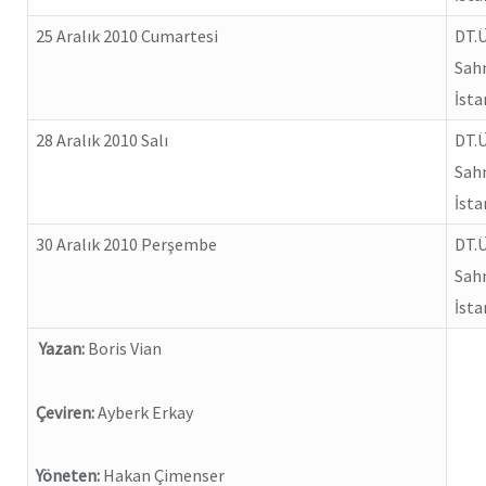
25 Aralık 2010 Cumartesi
DT.
Sa
İsta
28 Aralık 2010 Salı
DT.
Sa
İsta
30 Aralık 2010 Perşembe
DT.
Sa
İsta
Yazan:
Boris Vian
Çeviren:
Ayberk Erkay
Yöneten:
Hakan Çimenser