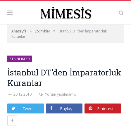
»
»
Anasayfa
Etkinlikler
İstanbul DT’den İmparatorluk
Kuranlar
ETKINLIKLER
İstanbul DT’den İmparatorluk
Kuranlar
20.12.2010
Yorum yapılmamış
Tweet
Paylaş
Pinterest
+