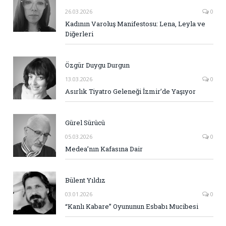
26.03.2026
0
Kadının Varoluş Manifestosu: Lena, Leyla ve
Diğerleri
Özgür Duygu Durgun
13.03.2026
0
Asırlık Tiyatro Geleneği İzmir’de Yaşıyor
Gürel Sürücü
05.03.2026
0
Medea’nın Kafasına Dair
Bülent Yıldız
03.01.2026
0
“Kanlı Kabare” Oyununun Esbabı Mucibesi