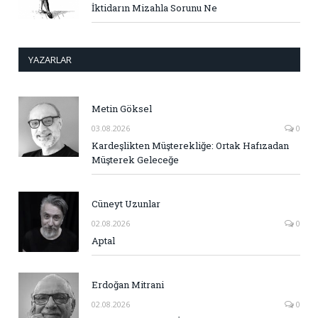
İktidarın Mizahla Sorunu Ne
YAZARLAR
Metin Göksel
03.08.2026
0
Kardeşlikten Müşterekliğe: Ortak Hafızadan
Müşterek Geleceğe
Cüneyt Uzunlar
02.08.2026
0
Aptal
Erdoğan Mitrani
02.08.2026
0