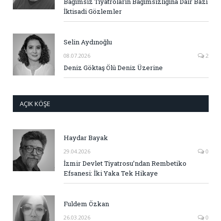
Bağımsız Tiyatroların Bağımsızlığına Dair Bazı
İktisadi Gözlemler
Selin Aydınoğlu
08.07.2026
2
Deniz Göktaş Ölü Deniz Üzerine
AÇIK KÖŞE
Haydar Bayak
29.04.2026
0
İzmir Devlet Tiyatrosu’ndan Rembetiko
Efsanesi: İki Yaka Tek Hikaye
Fuldem Özkan
26.03.2026
0