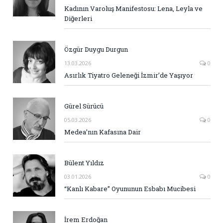
Kadının Varoluş Manifestosu: Lena, Leyla ve
Diğerleri
Özgür Duygu Durgun
13.03.2026
0
Asırlık Tiyatro Geleneği İzmir’de Yaşıyor
Gürel Sürücü
05.03.2026
0
Medea’nın Kafasına Dair
Bülent Yıldız
03.01.2026
0
“Kanlı Kabare” Oyununun Esbabı Mucibesi
İrem Erdoğan