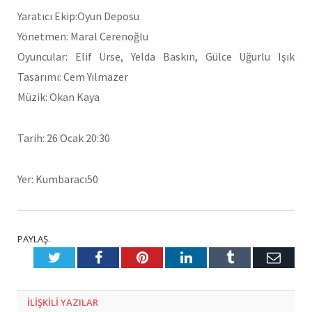
Yaratıcı Ekip:Oyun Deposu
Yönetmen: Maral Cerenoğlu
Oyuncular: Elif Ürse, Yelda Baskın, Gülce Uğurlu Işık
Tasarımı: Cem Yılmazer
Müzik: Okan Kaya
Tarih: 26 Ocak 20:30
Yer: Kumbaracı50
PAYLAŞ.
Twitter
Facebook
Pinterest
LinkedIn
Tumblr
E-
Posta
ILIŞKILI
YAZILAR