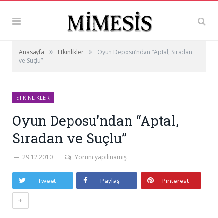
»
»
Anasayfa
Etkinlikler
Oyun Deposu’ndan “Aptal, Sıradan
ve Suçlu”
ETKINLIKLER
Oyun Deposu’ndan “Aptal,
Sıradan ve Suçlu”
29.12.2010
Yorum yapılmamış
Tweet
Paylaş
Pinterest
+