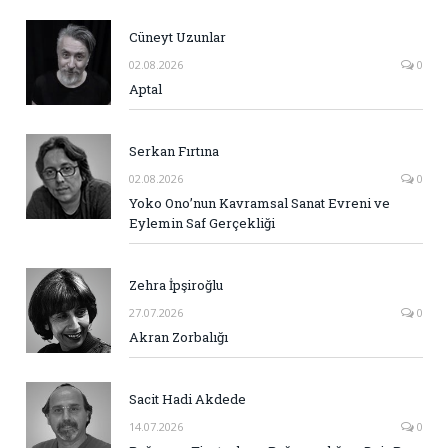
Cüneyt Uzunlar
02.08.2026
0
Aptal
Serkan Fırtına
02.08.2026
0
Yoko Ono’nun Kavramsal Sanat Evreni ve
Eylemin Saf Gerçekliği
Zehra İpşiroğlu
27.07.2026
0
Akran Zorbalığı
Sacit Hadi Akdede
14.07.2026
0