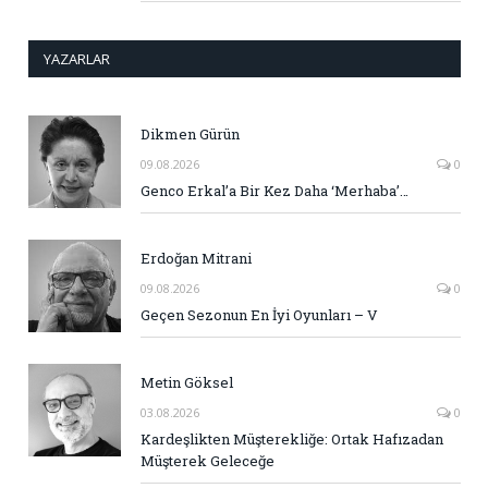
YAZARLAR
Dikmen Gürün
09.08.2026
0
Genco Erkal’a Bir Kez Daha ‘Merhaba’…
Erdoğan Mitrani
09.08.2026
0
Geçen Sezonun En İyi Oyunları – V
Metin Göksel
03.08.2026
0
Kardeşlikten Müşterekliğe: Ortak Hafızadan
Müşterek Geleceğe