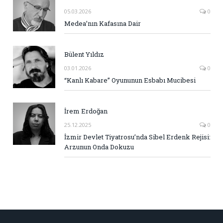
05.03.2026
0
Medea’nın Kafasına Dair
Bülent Yıldız
03.01.2026
0
“Kanlı Kabare” Oyununun Esbabı Mucibesi
İrem Erdoğan
25.12.2025
0
İzmir Devlet Tiyatrosu’nda Sibel Erdenk Rejisi:
Arzunun Onda Dokuzu