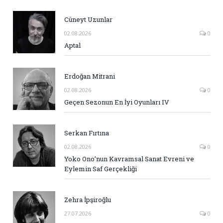
Cüneyt Uzunlar
02.08.2026
0
Aptal
Erdoğan Mitrani
02.08.2026
0
Geçen Sezonun En İyi Oyunları IV
Serkan Fırtına
02.08.2026
0
Yoko Ono’nun Kavramsal Sanat Evreni ve
Eylemin Saf Gerçekliği
Zehra İpşiroğlu
27.07.2026
0