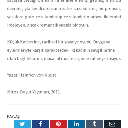
savaşta verdiği bir kararla emirlere karşı gelmiş, ama bu
davranışıyla kendi ordusuna zafer kazandırmış bir prensin,
yasalara göre cezalandırılıp cezalandırılmaması ikilemini
irdeleyen, ancak romantik yapıda bir oyun.
Küçük Katherine, tarihsel bir şövalye oyunu. Duygu ve
eylemleriyle karşıt karakterdeki iki kadının sevgililerine
olan bağlılıklarını, masal atmosferi içinde sahneye taşıyor.
Yazar: Heinrich von Kleist
Mitos-Boyut Yayınları, 2011.
PAYLAŞ.
Twitter
Facebook
Pinterest
LinkedIn
Tumblr
E-