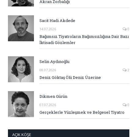
Akran Zorbalığı
Sacit Hadi Akdede
14.07.2026
0
Bağımsız Tiyatroların Bağımsızlığına Dair Bazı
İktisadi Gözlemler
Selin Aydınoğlu
08.07.2026
2
Deniz Göktaş Ölü Deniz Üzerine
Dikmen Gürün
07.07.2026
0
Gerçeklerle Yüzleşmek ve Belgesel Tiyatro
AÇIK KÖŞE