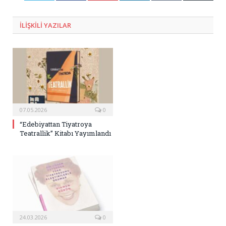
Posta
ILIŞKILI
YAZILAR
07.05.2026
0
“Edebiyattan Tiyatroya
Teatrallik” Kitabı Yayımlandı
24.03.2026
0