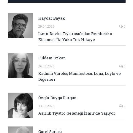
Haydar Bayak
29.04.2026
0
İzmir Devlet Tiyatrosu’ndan Rembetiko
Efsanesi: İki Yaka Tek Hikaye
Fuldem Özkan
26.03.2026
0
Kadının Varoluş Manifestosu: Lena, Leyla ve
Diğerleri
Özgür Duygu Durgun
13.03.2026
0
Asırlık Tiyatro Geleneği İzmir’de Yaşıyor
Gürel Sürücü