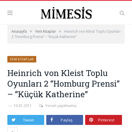
»
»
Anasayfa
Yeni Kitaplar
Heinrich von Kleist Toplu Oyunları
2 “Homburg Prensi” – “Küçük Katherine”
YENI KITAPLAR
Heinrich von Kleist Toplu
Oyunları 2 “Homburg Prensi”
– “Küçük Katherine”
10.01.2011
Yorum yapılmamış
Tweet
Paylaş
Pinterest
+