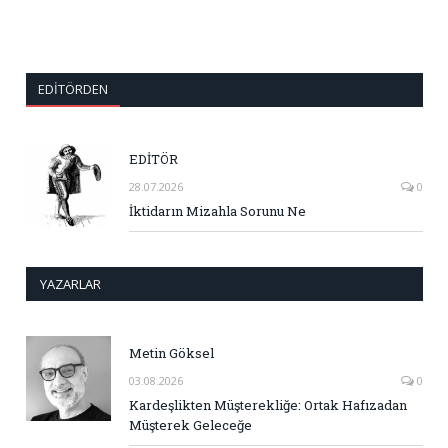
EDITÖRDEN
EDİTÖR
28.07.2026
0
İktidarın Mizahla Sorunu Ne
YAZARLAR
Metin Göksel
03.08.2026
0
Kardeşlikten Müşterekliğe: Ortak Hafızadan
Müşterek Geleceğe