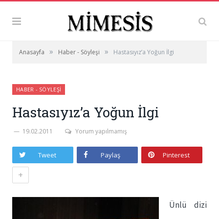
»
»
Anasayfa
Haber - Söyleşi
Hastasıyız’a Yoğun İlgi
HABER - SÖYLEŞI
Hastasıyız’a Yoğun İlgi
19.02.2011
Yorum yapılmamış
Tweet
Paylaş
Pinterest
+
Ünlü dizi