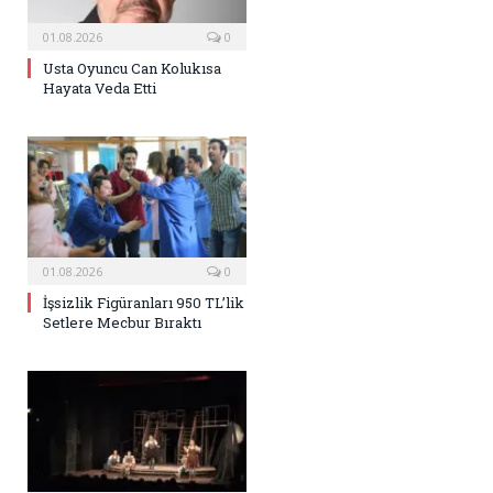
01.08.2026
0
Usta Oyuncu Can Kolukısa
Hayata Veda Etti
01.08.2026
0
İşsizlik Figüranları 950 TL’lik
Setlere Mecbur Bıraktı