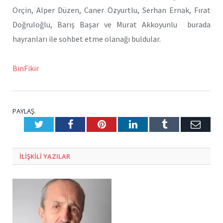
Orçin, Alper Düzen, Caner Özyurtlu, Serhan Ernak, Fırat
Doğruloğlu, Barış Başar ve Murat Akkoyunlu burada
hayranları ile sohbet etme olanağı buldular.
BinFikir
PAYLAŞ.
Twitter
Facebook
Pinterest
LinkedIn
Tumblr
E-
Posta
ILIŞKILI
YAZILAR