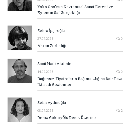
Yoko Ono’nun Kavramsal Sanat Evreni ve
Eylemin Saf Gerçekliği
Zehra İpşiroğlu
27.07.2026
0
Akran Zorbalığı
Sacit Hadi Akdede
14.07.2026
0
Bağımsız Tiyatroların Bağımsızlığına Dair Bazı
İktisadi Gözlemler
Selin Aydınoğlu
08.07.2026
2
Deniz Göktaş Ölü Deniz Üzerine