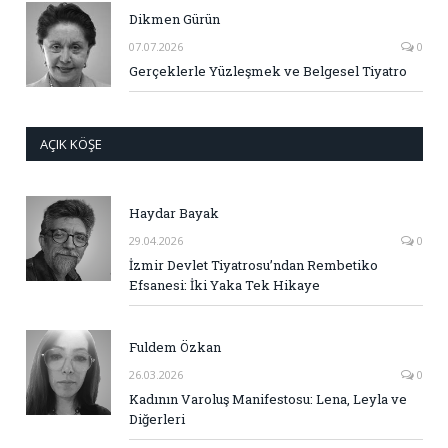
Dikmen Gürün
07.07.2026
0
Gerçeklerle Yüzleşmek ve Belgesel Tiyatro
AÇIK KÖŞE
Haydar Bayak
29.04.2026
0
İzmir Devlet Tiyatrosu’ndan Rembetiko
Efsanesi: İki Yaka Tek Hikaye
Fuldem Özkan
26.03.2026
0
Kadının Varoluş Manifestosu: Lena, Leyla ve
Diğerleri