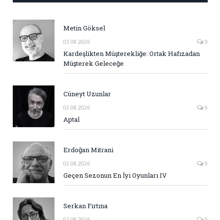
Metin Göksel
03.08.2026
0
Kardeşlikten Müşterekliğe: Ortak Hafızadan
Müşterek Geleceğe
Cüneyt Uzunlar
02.08.2026
0
Aptal
Erdoğan Mitrani
02.08.2026
0
Geçen Sezonun En İyi Oyunları IV
Serkan Fırtına
02.08.2026
0