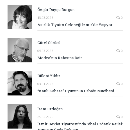
Özgür Duygu Durgun
13.03.2026
0
Asırlık Tiyatro Geleneği İzmir’de Yaşıyor
Gürel Sürücü
05.03.2026
0
Medea’nın Kafasına Dair
Bülent Yıldız
03.01.2026
0
“Kanlı Kabare” Oyununun Esbabı Mucibesi
İrem Erdoğan
25.12.2025
0
İzmir Devlet Tiyatrosu’nda Sibel Erdenk Rejisi:
Arzunun Onda Dokuzu