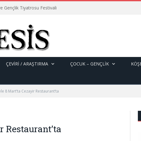
e Gençlik Tiyatrosu Festivali
ÇEVİRİ / ARAŞTIRMA
ÇOCUK – GENÇLIK
KÖŞE
le 8 Mart’ta Cezayir Restaurant’ta
r Restaurant’ta