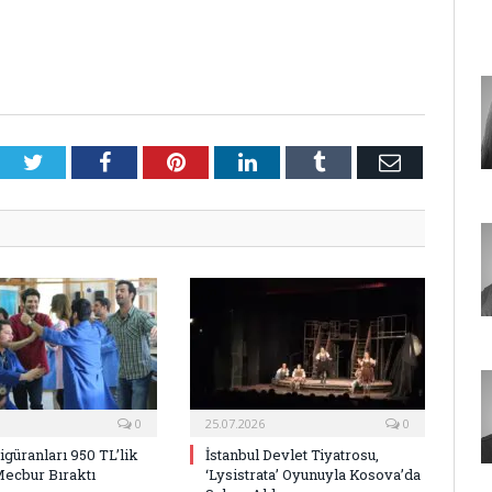
Twitter
Facebook
Pinterest
LinkedIn
Tumblr
E-
Posta
0
25.07.2026
0
Figüranları 950 TL’lik
İstanbul Devlet Tiyatrosu,
Mecbur Bıraktı
‘Lysistrata’ Oyunuyla Kosova’da