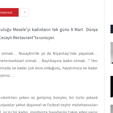
+
interest
luluğu Mesele’yi kadınların tek günü 8 Mart Dünya
ezayir Restaurant’ta sunuyor.
i olmak… Nusaybin’de ya da Nişantaşı’nda yaşamak…
heteroseksüel olmak… Başlıbaşına kadın olmak…” Her
atımızda ne kadar çok boru olduğunu, hayatımıza ne kadar
örüyoruz…
sıkıntıları çeken az gelişmiş bireyler, bir türlü yüksek
juvalar yahut düşünsel ve fiziksel teşhir mütehassısları
L işçisi bir kadın, minibüste hayallerini takas eden varoş