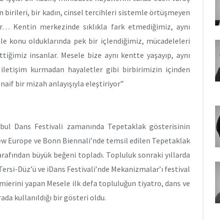
 birileri, bir kadın, cinsel tercihleri sistemle örtüşmeyen
ar… Kentin merkezinde sıklıkla fark etmediğimiz, aynı
ile konu olduklarında pek bir içlendiğimiz, mücadeleleri
ttiğimiz insanlar. Mesele bize aynı kentte yaşayıp, aynı
letişim kurmadan hayaletler gibi birbirimizin içinden
 naif bir mizah anlayışıyla eleştiriyor”
bul Dans Festivali zamanında Tepetaklak gösterisinin
New Europe ve Bonn Biennali’nde temsil edilen Tepetaklak
tarafından büyük beğeni topladı. Topluluk sonraki yıllarda
 Tersi-Düz’ü ve iDans Festivali’nde Mekanizmalar’ı festival
ömierini yapan Mesele ilk defa topluluğun tiyatro, dans ve
da kullanıldığı bir gösteri oldu.