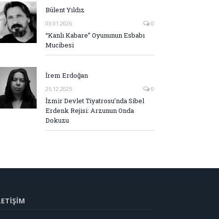
Bülent Yıldız
03.01.2026
0
“Kanlı Kabare” Oyununun Esbabı
Mucibesi
İrem Erdoğan
25.12.2025
0
İzmir Devlet Tiyatrosu’nda Sibel
Erdenk Rejisi: Arzunun Onda
Dokuzu
LETİŞİM