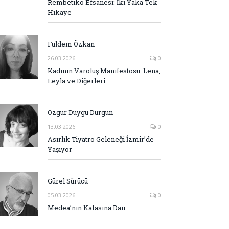
Rembetiko Efsanesi: İki Yaka Tek
Hikaye
Fuldem Özkan
26.03.2026
0
Kadının Varoluş Manifestosu: Lena,
Leyla ve Diğerleri
Özgür Duygu Durgun
13.03.2026
0
Asırlık Tiyatro Geleneği İzmir’de
Yaşıyor
Gürel Sürücü
05.03.2026
0
Medea’nın Kafasına Dair