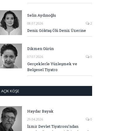
Selin Aydınoğlu
08.07.2026
2
Deniz Göktaş Ölü Deniz Üzerine
Dikmen Gürün
07.07.2026
0
Gerçeklerle Yüzleşmek ve
Belgesel Tiyatro
AÇIK KÖŞE
Haydar Bayak
29.04.2026
0
İzmir Devlet Tiyatrosu’ndan