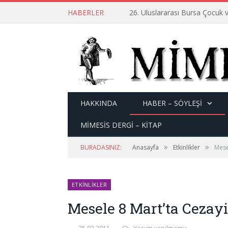
HABERLER
26. Uluslararası Bursa Çocuk v
HAKKINDA
HABER – SÖYLEŞI
MİMESİS DERGİ – KİTAP
»
»
BURADASINIZ:
Anasayfa
Etkinlikler
Mese
ETKINLIKLER
Mesele 8 Mart’ta Cezayi