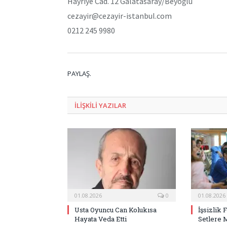
Hayriye Cad. 12 Galatasaray/Beyoğlu
cezayir@cezayir-istanbul.com
0212 245 9980
PAYLAŞ.
ILIŞKILI
YAZILAR
01.08.2026
0
01.08.2026
Usta Oyuncu Can Kolukısa
İşsizlik 
Hayata Veda Etti
Setlere 