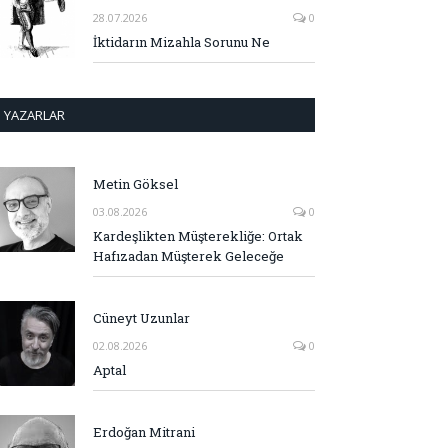
28.07.2026
0
İktidarın Mizahla Sorunu Ne
YAZARLAR
Metin Göksel
03.08.2026
0
Kardeşlikten Müşterekliğe: Ortak
Hafızadan Müşterek Geleceğe
Cüneyt Uzunlar
02.08.2026
0
Aptal
Erdoğan Mitrani