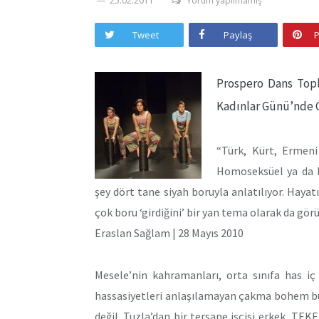
25.02.2011
Yorum yapılmamış
Tweet
Paylaş
P
Prospero Dans Top
Kadınlar Günü’nde C
“Türk, Kürt, Ermen
Homoseksüel ya da 
şey dört tane siyah boruyla anlatılıyor. Hay
çok boru ‘girdiğini’ bir yan tema olarak da g
Eraslan Sağlam | 28 Mayıs 2010
Mesele’nin kahramanları, orta sınıfa has iç 
hassasiyetleri anlaşılamayan çakma bohem bur
değil. Tuzla’dan bir tersane işçisi erkek, TEKE