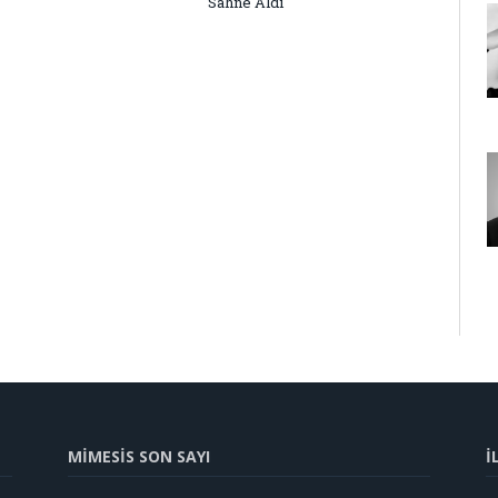
Sahne Aldı
MİMESİS SON SAYI
İ