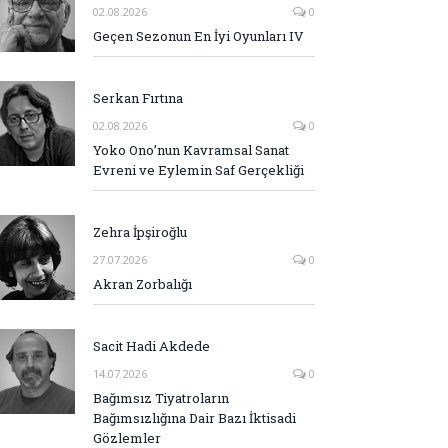
02.08.2026
0
Geçen Sezonun En İyi Oyunları IV
Serkan Fırtına
02.08.2026
0
Yoko Ono’nun Kavramsal Sanat
Evreni ve Eylemin Saf Gerçekliği
Zehra İpşiroğlu
27.07.2026
0
Akran Zorbalığı
Sacit Hadi Akdede
14.07.2026
0
Bağımsız Tiyatroların
Bağımsızlığına Dair Bazı İktisadi
Gözlemler