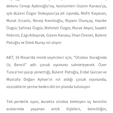
dekoru Cenap Aydınoğlu’na, kostümleri Gizem Karasu’ya,
ışık düzeni Özgür Dokuyucu’ya ait oyunda, Müfit Kayacan,
Murat Ercanlı, Recep Kamiloğlu, Rüyam Olunçay, Hasibe
Özgür, Safinaz Özgür, Mehmet Özgür, Murat Akyol, Saadet
Yıldırım, Ezgi Albayrak, Gizem Karasu, İlhan Örenel, Bülent
Patoğlu ve Dilek Nuray rol alıyor.
ABT, 16 Nisan’da minik seyircileri için, ”Otobüs Durağında
Üç Bencil” adlı çocuk oyununu sahneleyecek. Özer
Tunca’nın yazıp yönettiği, Bülent Patoğlu, Erdal Gürcan ve
Mustafa Doğan Ayhan’ın rol aldığı çocuk oyununda,
sözcüklerin yerine beden dili ön planda tutuluyor.
Tek perdelik oyun, durakta otobüs bekleyen üç bencilin
aralarında yaşanan anlık ilişkileri, bencilliğin,