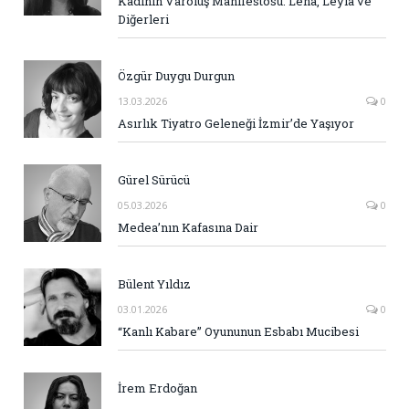
Kadının Varoluş Manifestosu: Lena, Leyla ve
Diğerleri
Özgür Duygu Durgun
13.03.2026
0
Asırlık Tiyatro Geleneği İzmir’de Yaşıyor
Gürel Sürücü
05.03.2026
0
Medea’nın Kafasına Dair
Bülent Yıldız
03.01.2026
0
“Kanlı Kabare” Oyununun Esbabı Mucibesi
İrem Erdoğan