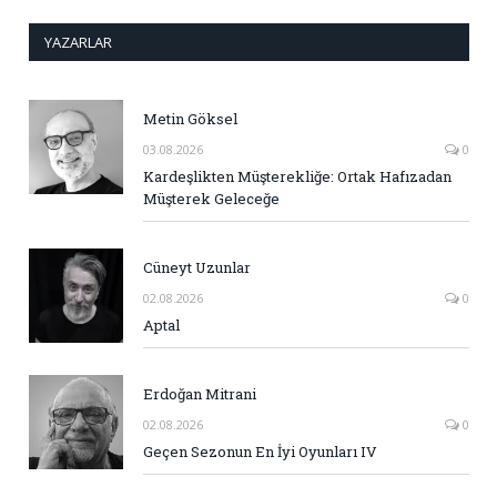
YAZARLAR
Metin Göksel
03.08.2026
0
Kardeşlikten Müşterekliğe: Ortak Hafızadan
Müşterek Geleceğe
Cüneyt Uzunlar
02.08.2026
0
Aptal
Erdoğan Mitrani
02.08.2026
0
Geçen Sezonun En İyi Oyunları IV