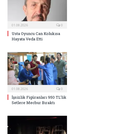
01.08.2026
0
Usta Oyuncu Can Kolukısa
Hayata Veda Etti
01.08.2026
0
İşsizlik Figüranları 950 TL’lik
Setlere Mecbur Bıraktı