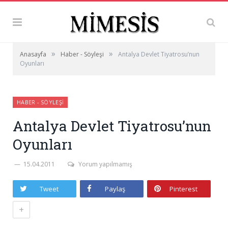
»
»
Anasayfa
Haber - Söyleşi
Antalya Devlet Tiyatrosu’nun
Oyunları
HABER - SÖYLEŞI
Antalya Devlet Tiyatrosu’nun
Oyunları
15.04.2011
Yorum yapılmamış
Tweet
Paylaş
Pinterest
+