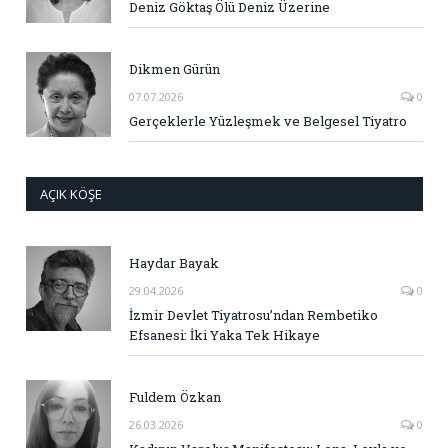
Deniz Göktaş Ölü Deniz Üzerine
Dikmen Gürün
07.07.2026
0
Gerçeklerle Yüzleşmek ve Belgesel Tiyatro
AÇIK KÖŞE
Haydar Bayak
29.04.2026
0
İzmir Devlet Tiyatrosu’ndan Rembetiko
Efsanesi: İki Yaka Tek Hikaye
Fuldem Özkan
26.03.2026
0