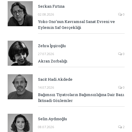
Serkan Fırtına
02.08.2026
0
Yoko Ono’nun Kavramsal Sanat Evreni ve
Eylemin Saf Gerçekliği
Zehra İpşiroğlu
27.07.2026
0
Akran Zorbalığı
Sacit Hadi Akdede
14.07.2026
0
Bağımsız Tiyatroların Bağımsızlığına Dair Bazı
İktisadi Gözlemler
Selin Aydınoğlu
08.07.2026
2