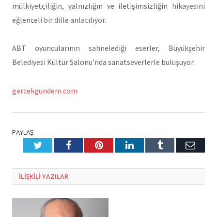
mülkiyetçiliğin, yalnızlığın ve iletişimsizliğin hikayesini
eğlenceli bir dille anlatılıyor.
ABT oyuncularının sahnelediği eserler, Büyükşehir
Belediyesi Kültür Salonu’nda sanatseverlerle buluşuyor.
gercekgundem.com
PAYLAŞ.
Twitter
Facebook
Pinterest
LinkedIn
Tumblr
E-
Posta
ILIŞKILI
YAZILAR