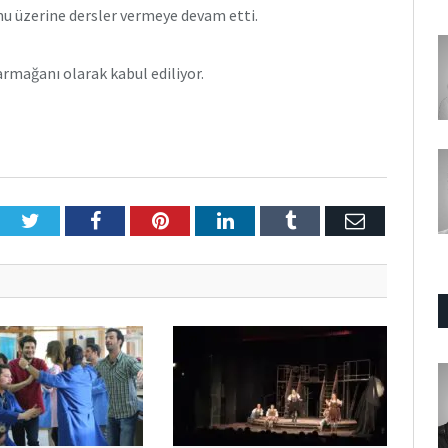
u üzerine dersler vermeye devam etti.
rmağanı olarak kabul ediliyor.
Twitter
Facebook
Pinterest
LinkedIn
Tumblr
E-
Posta