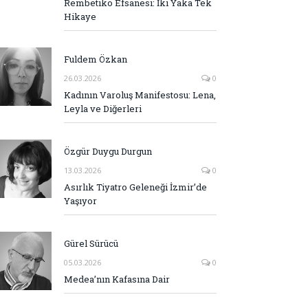
Rembetiko Efsanesi: İki Yaka Tek
Hikaye
Fuldem Özkan
26.03.2026
0
Kadının Varoluş Manifestosu: Lena,
Leyla ve Diğerleri
Özgür Duygu Durgun
13.03.2026
0
Asırlık Tiyatro Geleneği İzmir’de
Yaşıyor
Gürel Sürücü
05.03.2026
0
Medea’nın Kafasına Dair