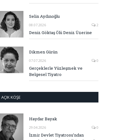
Selin Aydınoğlu
08.07.2026
2
Deniz Göktaş Ölü Deniz Üzerine
Dikmen Gürün
07.07.2026
0
Gerçeklerle Yüzleşmek ve
Belgesel Tiyatro
AÇIK KÖŞE
Haydar Bayak
29.04.2026
0
İzmir Devlet Tiyatrosu’ndan