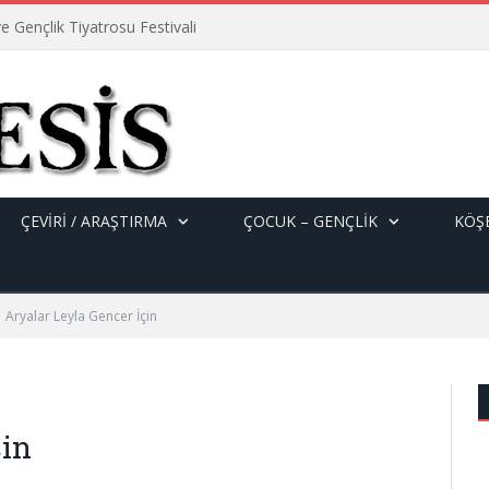
e Gençlik Tiyatrosu Festivali
ÇEVİRİ / ARAŞTIRMA
ÇOCUK – GENÇLIK
KÖŞE
Aryalar Leyla Gencer İçin
çin