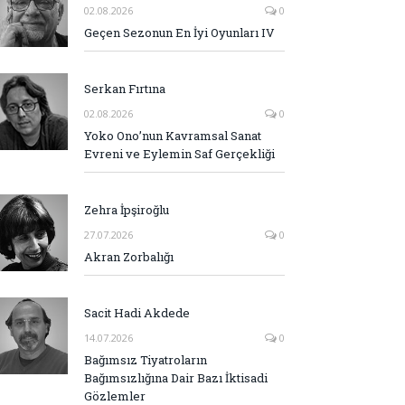
02.08.2026
0
Geçen Sezonun En İyi Oyunları IV
Serkan Fırtına
02.08.2026
0
Yoko Ono’nun Kavramsal Sanat
Evreni ve Eylemin Saf Gerçekliği
Zehra İpşiroğlu
27.07.2026
0
Akran Zorbalığı
Sacit Hadi Akdede
14.07.2026
0
Bağımsız Tiyatroların
Bağımsızlığına Dair Bazı İktisadi
Gözlemler