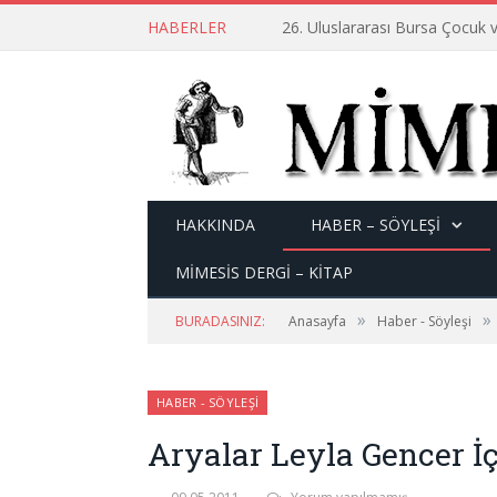
HABERLER
26. Uluslararası Bursa Çocuk v
HAKKINDA
HABER – SÖYLEŞI
MİMESİS DERGİ – KİTAP
»
»
BURADASINIZ:
Anasayfa
Haber - Söyleşi
HABER - SÖYLEŞI
Aryalar Leyla Gencer İ