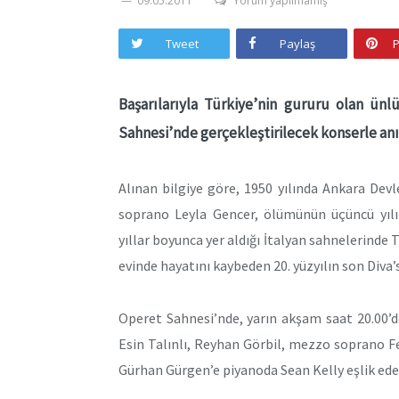
09.05.2011
Yorum yapılmamış
Tweet
Paylaş
P
Başarılarıyla Türkiye’nin gururu olan ün
Sahnesi’nde gerçekleştirilecek konserle anı
Alınan bilgiye göre, 1950 yılında Ankara Dev
soprano Leyla Gencer, ölümünün üçüncü yılın
yıllar boyunca yer aldığı İtalyan sahnelerinde 
evinde hayatını kaybeden 20. yüzyılın son Diva’s
Operet Sahnesi’nde, yarın akşam saat 20.00’d
Esin Talınlı, Reyhan Görbil, mezzo soprano F
Gürhan Gürgen’e piyanoda Sean Kelly eşlik ede