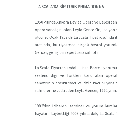
-LA SCALA’DA BİR TÜRK PRIMA DONNA-
1950 yılında Ankara Devlet Opera ve Balesi sahn
opera sanatçısı olan Leyla Gencer’in, İtalya
oldu. 26 Ocak 1957’de La Scala Tiyatrosu’nda i
arasında, bu tiyatroda birçok başrol yorumla
Gencer, geniş bir repertuara sahipti.
La Scala Tiyatrosu’ndaki Liszt-Bartok yorumu
seslendirdiği ve Türkleri konu alan oper
sanatçının araştırmacı ve titiz tavrını yansı
sahnelerine veda eden Leyla Gencer, 1992 yılına
1982’den itibaren, seminer ve yorum kurslar
hayatını kaybettiği 2008 yılına dek, La Scala