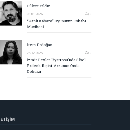
Bülent Yıldız
03.01.2026
0
“Kanlı Kabare” Oyununun Esbabı
Mucibesi
İrem Erdoğan
25.12.2025
0
İzmir Devlet Tiyatrosu’nda Sibel
Erdenk Rejisi: Arzunun Onda
Dokuzu
LETİŞİM