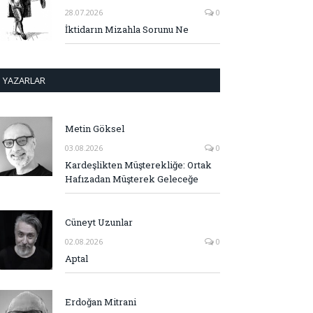
28.07.2026
0
İktidarın Mizahla Sorunu Ne
YAZARLAR
Metin Göksel
03.08.2026
0
Kardeşlikten Müşterekliğe: Ortak
Hafızadan Müşterek Geleceğe
Cüneyt Uzunlar
02.08.2026
0
Aptal
Erdoğan Mitrani