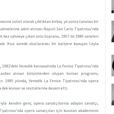
esine solist olarak çıktıktan birkaç yıl sonra tanınan bir
n sahnelerine adım atması Napoli San Carlo Tiyatrosu’nda
lk kez sahneye çıkan ünlü Soprano, 1957 ile 1980 seneleri
dı. Kısa sürede uluslararası bir kariyere kavuşan Leyla
, 1982’deki Venedik karnavalında La Fenice Tiyatrosu’nda
alardan alınan bölümlerden oluşan konser programı,
tır. 1985 yılında, Venedik La Fenice Tiyatrosu’nda opera
 dek konser ve resitallerine devam etti.
ıyla kendini genç opera sanatçılarına adayan sanatçı,
 Tiyatrosu’nda opera sanatçıları için kurulan akademinin