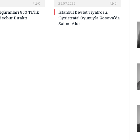
0
25.07.2026
0
Figüranları 950 TL’lik
İstanbul Devlet Tiyatrosu,
Mecbur Bıraktı
‘Lysistrata’ Oyunuyla Kosova’da
Sahne Aldı