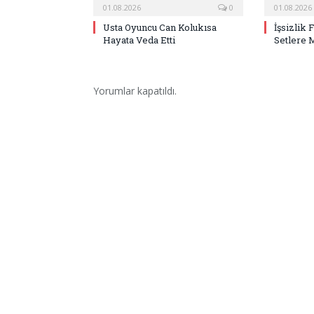
01.08.2026
0
01.08.2026
Usta Oyuncu Can Kolukısa
İşsizlik 
Hayata Veda Etti
Setlere 
Yorumlar kapatıldı.