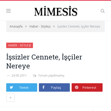
»
»
Anasayfa
Haber - Söyleşi
İşsizler Cennete, İşçiler Nereye
HABER - SÖYLEŞI
İşsizler Cennete, İşçiler
Nereye
24.05.2011
Yorum yapılmamış
Tweet
Paylaş
Pinterest
+