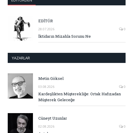
EDITÖRDEN
EDİTÖR
28.07.2026
0
İktidarın Mizahla Sorunu Ne
YAZARLAR
Metin Göksel
03.08.2026
0
Kardeşlikten Müşterekliğe: Ortak Hafızadan
Müşterek Geleceğe
Cüneyt Uzunlar
02.08.2026
0