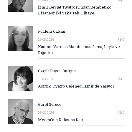
İzmir Devlet Tiyatrosu’ndan Rembetiko
Efsanesi: İki Yaka Tek Hikaye
Fuldem Özkan
26.03.2026
0
Kadının Varoluş Manifestosu: Lena, Leyla ve
Diğerleri
Özgür Duygu Durgun
13.03.2026
0
Asırlık Tiyatro Geleneği İzmir’de Yaşıyor
Gürel Sürücü
05.03.2026
0
Medea’nın Kafasına Dair