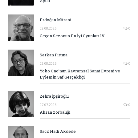
Aptal
Erdoğan Mitrani
02.08.2026
0
Geçen Sezonun En İyi Oyunları IV
Serkan Fırtına
02.08.2026
0
Yoko Ono’nun Kavramsal Sanat Evreni ve
Eylemin Saf Gerçekliği
Zehra İpşiroğlu
27.07.2026
0
Akran Zorbalığı
Sacit Hadi Akdede