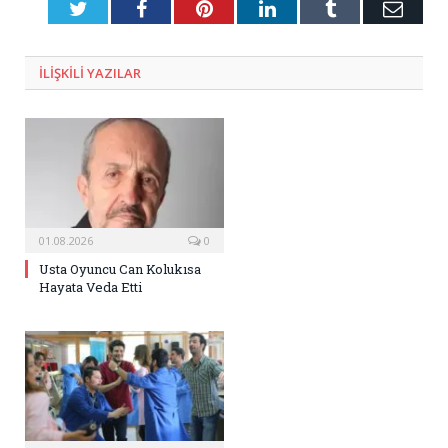
Twitter
Facebook
Pinterest
LinkedIn
Tumblr
E-
Posta
ILIŞKILI
YAZILAR
01.08.2026
0
Usta Oyuncu Can Kolukısa
Hayata Veda Etti