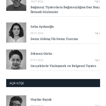
14.07.2026
0
Bağımsız Tiyatroların Bağımsızlığına Dair Bazı
İktisadi Gözlemler
Selin Aydınoğlu
08.07.2026
2
Deniz Göktaş Ölü Deniz Üzerine
Dikmen Gürün
07.07.2026
0
Gerçeklerle Yüzleşmek ve Belgesel Tiyatro
AÇIK KÖŞE
Haydar Bayak
29.04.2026
0