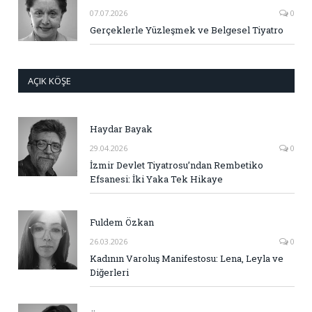
07.07.2026
0
Gerçeklerle Yüzleşmek ve Belgesel Tiyatro
AÇIK KÖŞE
Haydar Bayak
29.04.2026
0
İzmir Devlet Tiyatrosu’ndan Rembetiko
Efsanesi: İki Yaka Tek Hikaye
Fuldem Özkan
26.03.2026
0
Kadının Varoluş Manifestosu: Lena, Leyla ve
Diğerleri