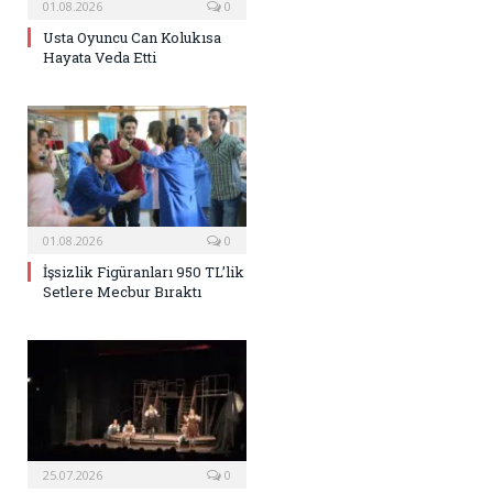
01.08.2026
0
Usta Oyuncu Can Kolukısa
Hayata Veda Etti
01.08.2026
0
İşsizlik Figüranları 950 TL’lik
Setlere Mecbur Bıraktı
25.07.2026
0