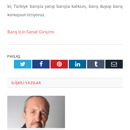
ki; Türkiye barışla yatıp barışla kalksın, barış duyup barış
konuşsun istiyoruz.
Barış İçin Sanat Girişimi
PAYLAŞ.
Twitter
Facebook
Pinterest
LinkedIn
Tumblr
E-
Posta
ILIŞKILI
YAZILAR