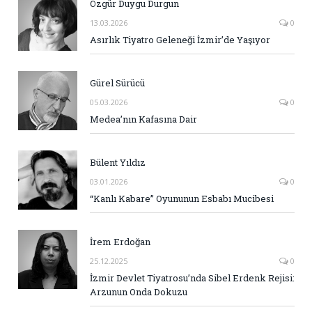
Özgür Duygu Durgun
13.03.2026
0
Asırlık Tiyatro Geleneği İzmir’de Yaşıyor
Gürel Sürücü
05.03.2026
0
Medea’nın Kafasına Dair
Bülent Yıldız
03.01.2026
0
“Kanlı Kabare” Oyununun Esbabı Mucibesi
İrem Erdoğan
25.12.2025
0
İzmir Devlet Tiyatrosu’nda Sibel Erdenk Rejisi:
Arzunun Onda Dokuzu