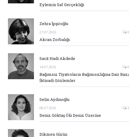
Eylemin Saf Gerçekliği
Zehra İpşiroğlu
27.07.2026
0
Akran Zorbalığı
Sacit Hadi Akdede
14.07.2026
0
Bağımsız Tiyatroların Bağımsızlığına Dair Bazı
İktisadi Gözlemler
Selin Aydınoğlu
08.07.2026
2
Deniz Göktaş Ölü Deniz Üzerine
Dikmen Gürün