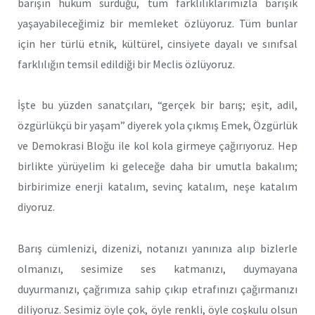
barışın hüküm sürdüğü, tüm farklılıklarımızla barışık
yaşayabileceğimiz bir memleket özlüyoruz. Tüm bunlar
için her türlü etnik, kültürel, cinsiyete dayalı ve sınıfsal
farklılığın temsil edildiği bir Meclis özlüyoruz.
İşte bu yüzden sanatçıları, “gerçek bir barış; eşit, adil,
özgürlükçü bir yaşam” diyerek yola çıkmış Emek, Özgürlük
ve Demokrasi Bloğu ile kol kola girmeye çağırıyoruz. Hep
birlikte yürüyelim ki geleceğe daha bir umutla bakalım;
birbirimize enerji katalım, sevinç katalım, neşe katalım
diyoruz.
Barış cümlenizi, dizenizi, notanızı yanınıza alıp bizlerle
olmanızı, sesimize ses katmanızı, duymayana
duyurmanızı, çağrımıza sahip çıkıp etrafınızı çağırmanızı
diliyoruz. Sesimiz öyle çok, öyle renkli, öyle coşkulu olsun