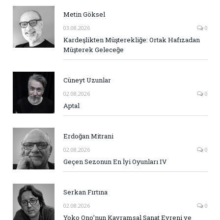
Metin Göksel
03.08.2026
0
Kardeşlikten Müşterekliğe: Ortak Hafızadan
Müşterek Geleceğe
Cüneyt Uzunlar
02.08.2026
0
Aptal
Erdoğan Mitrani
02.08.2026
0
Geçen Sezonun En İyi Oyunları IV
Serkan Fırtına
02.08.2026
0
Yoko Ono’nun Kavramsal Sanat Evreni ve