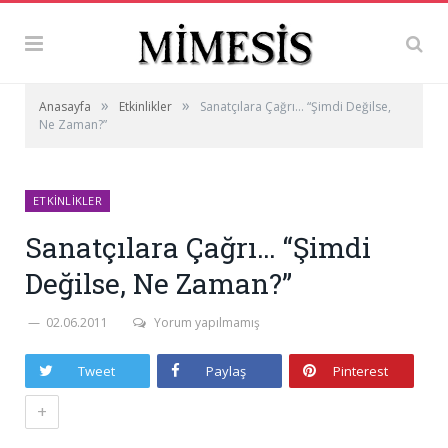
»
»
Anasayfa
Etkinlikler
Sanatçılara Çağrı… “Şimdi Değilse,
Ne Zaman?”
ETKINLIKLER
Sanatçılara Çağrı… “Şimdi
Değilse, Ne Zaman?”
02.06.2011
Yorum yapılmamış
Tweet
Paylaş
Pinterest
+