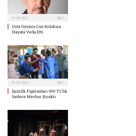
01.08.2026
0
Usta Oyuncu Can Kolukısa
Hayata Veda Etti
01.08.2026
0
İşsizlik Figüranları 950 TL’lik
Setlere Mecbur Bıraktı