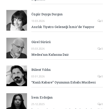
Özgür Duygu Durgun
13.03.2026
0
Asırlık Tiyatro Geleneği İzmir’de Yaşıyor
Gürel Sürücü
05.03.2026
0
Medea’nın Kafasına Dair
Bülent Yıldız
03.01.2026
0
“Kanlı Kabare” Oyununun Esbabı Mucibesi
İrem Erdoğan
25.12.2025
0