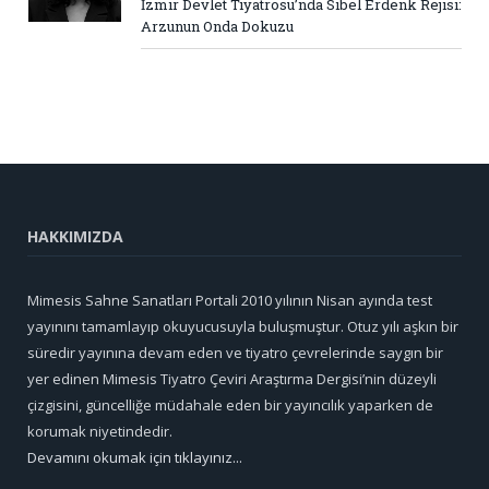
İzmir Devlet Tiyatrosu’nda Sibel Erdenk Rejisi:
Arzunun Onda Dokuzu
HAKKIMIZDA
Mimesis Sahne Sanatları Portali 2010 yılının Nisan ayında test
yayınını tamamlayıp okuyucusuyla buluşmuştur. Otuz yılı aşkın bir
süredir yayınına devam eden ve tiyatro çevrelerinde saygın bir
yer edinen Mimesis Tiyatro Çeviri Araştırma Dergisi’nin düzeyli
çizgisini, güncelliğe müdahale eden bir yayıncılık yaparken de
korumak niyetindedir.
Devamını okumak için tıklayınız...