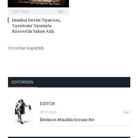
25.07.2026
0
İstanbul Devlet Tiyatrosu,
‘Lysistrata’ Oyunuyla
Kosova’da Sahne Aldı
Yorumlar kapatıldı.
EDITÖRDEN
EDİTÖR
28.07.2026
0
İktidarın Mizahla Sorunu Ne