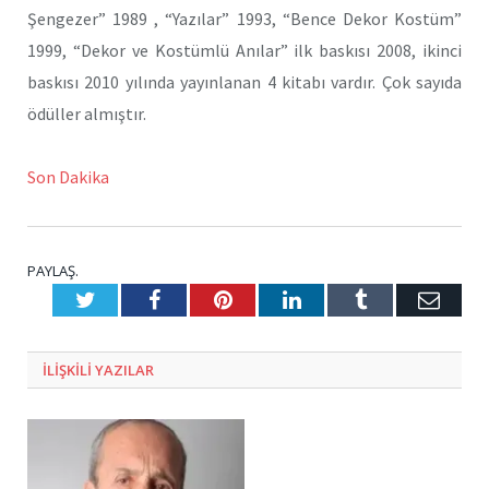
Şengezer” 1989 , “Yazılar” 1993, “Bence Dekor Kostüm”
1999, “Dekor ve Kostümlü Anılar” ilk baskısı 2008, ikinci
baskısı 2010 yılında yayınlanan 4 kitabı vardır. Çok sayıda
ödüller almıştır.
Son Dakika
PAYLAŞ.
Twitter
Facebook
Pinterest
LinkedIn
Tumblr
E-
Posta
ILIŞKILI
YAZILAR