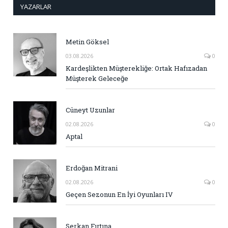
YAZARLAR
Metin Göksel
03.08.2026
0
Kardeşlikten Müşterekliğe: Ortak Hafızadan
Müşterek Geleceğe
Cüneyt Uzunlar
02.08.2026
0
Aptal
Erdoğan Mitrani
02.08.2026
0
Geçen Sezonun En İyi Oyunları IV
Serkan Fırtına