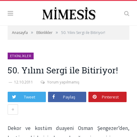
»
»
Anasayfa
Etkinlikler
50. Yılını Sergi ile Bitiriyor!
ETKINLIKLER
50. Yılını Sergi ile Bitiriyor!
12.10.2011
Yorum yapılmamış
Tweet
Paylaş
Pinterest
+
Dekor ve kostüm duayeni Osman Şengezer’den,