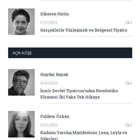
Dikmen Gürün
07.07.2026
0
Gerçeklerle Yüzleşmek ve Belgesel Tiyatro
AÇIK KÖŞE
Haydar Bayak
29.04.2026
0
İzmir Devlet Tiyatrosu’ndan Rembetiko
Efsanesi: İki Yaka Tek Hikaye
Fuldem Özkan
26.03.2026
0
Kadının Varoluş Manifestosu: Lena, Leyla ve
Diğerleri