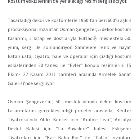
kostüm eskizlerinin de yer alacağı resim sergisi açıyor.
Tasarladığı dekor ve kostümlerle 1960’tan beri 600’ü aşkın
prodüksiyona imza atan Osman Şengezer; 5 dekor kostüm
tasarımı, 2 kitap ve dostlarıyla kutladığı meslekteki 50.
yılını, sergi ile sonlandırıyor. Sahnelere renk ve hayat
katan usta; tiyatro, bale ve operalar için çizdiği kostüm
eskizlerinden 20 tanesi ile “Evler” konulu resimlerini 15
Ekim- 22 Kasım 2011 tarihleri arasında Almelek Sanat
Galerisi’nde sergiliyor.
Osman Şengezer’in; 50. meslek yılında dekor kostüm
tasarımlarını gerçekleştirdiği projeler arasında, Kenter
Tiyatrosu’nda Yıldız Kenter için “Kraliçe Lear”, Antalya
Devlet Balesi için “La Bayadere” balesi, Eskişehir
Tiyatroları için “Kaç Baba Kaç” ile “Palto” oyunları,