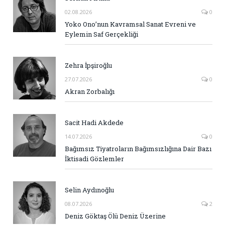
02.08.2026
0
Yoko Ono’nun Kavramsal Sanat Evreni ve
Eylemin Saf Gerçekliği
Zehra İpşiroğlu
27.07.2026
0
Akran Zorbalığı
Sacit Hadi Akdede
14.07.2026
0
Bağımsız Tiyatroların Bağımsızlığına Dair Bazı
İktisadi Gözlemler
Selin Aydınoğlu
08.07.2026
2
Deniz Göktaş Ölü Deniz Üzerine