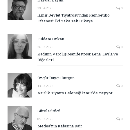
Haydar Bayak
29.04.2026
0
İzmir Devlet Tiyatrosu’ndan Rembetiko
Efsanesi: İki Yaka Tek Hikaye
Fuldem Özkan
26.03.2026
0
Kadının Varoluş Manifestosu: Lena, Leyla ve
Diğerleri
Özgür Duygu Durgun
13.03.2026
0
Asırlık Tiyatro Geleneği İzmir’de Yaşıyor
Gürel Sürücü
05.03.2026
0
Medea’nın Kafasına Dair