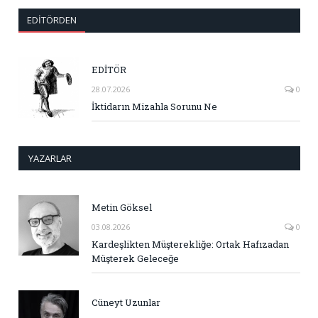
EDITÖRDEN
EDİTÖR
28.07.2026
0
İktidarın Mizahla Sorunu Ne
YAZARLAR
Metin Göksel
03.08.2026
0
Kardeşlikten Müşterekliğe: Ortak Hafızadan
Müşterek Geleceğe
Cüneyt Uzunlar