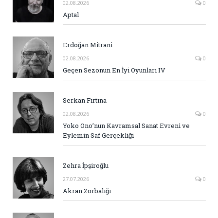
02.08.2026
0
Aptal
Erdoğan Mitrani
02.08.2026
0
Geçen Sezonun En İyi Oyunları IV
Serkan Fırtına
02.08.2026
0
Yoko Ono’nun Kavramsal Sanat Evreni ve
Eylemin Saf Gerçekliği
Zehra İpşiroğlu
27.07.2026
0
Akran Zorbalığı