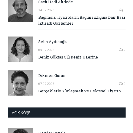
Sacit Hadi Akdede
14.07.2026
0
Bağımsız Tiyatroların Bağımsızlığına Dair Bazı
İktisadi Gözlemler
Selin Aydınoğlu
08.07.2026
2
Deniz Göktaş Ölü Deniz Üzerine
Dikmen Gürün
07.07.2026
0
Gerçeklerle Yüzleşmek ve Belgesel Tiyatro
AÇIK KÖŞE