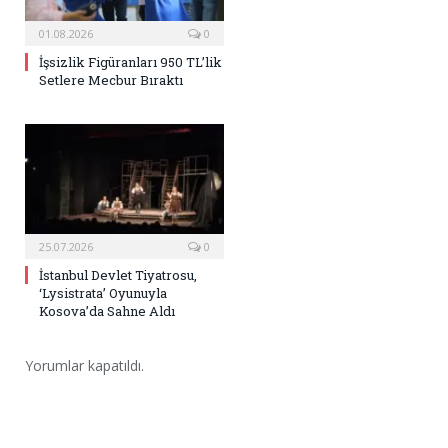
01.08.2026
0
İşsizlik Figüranları 950 TL’lik
Setlere Mecbur Bıraktı
25.07.2026
0
İstanbul Devlet Tiyatrosu,
‘Lysistrata’ Oyunuyla
Kosova’da Sahne Aldı
Yorumlar kapatıldı.