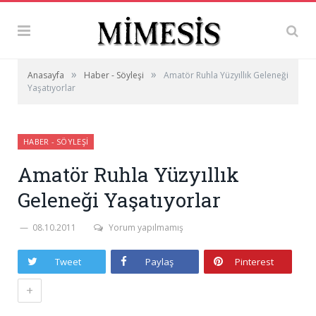
»
»
Anasayfa
Haber - Söyleşi
Amatör Ruhla Yüzyıllık Geleneği
Yaşatıyorlar
HABER - SÖYLEŞI
Amatör Ruhla Yüzyıllık
Geleneği Yaşatıyorlar
08.10.2011
Yorum yapılmamış
Tweet
Paylaş
Pinterest
+