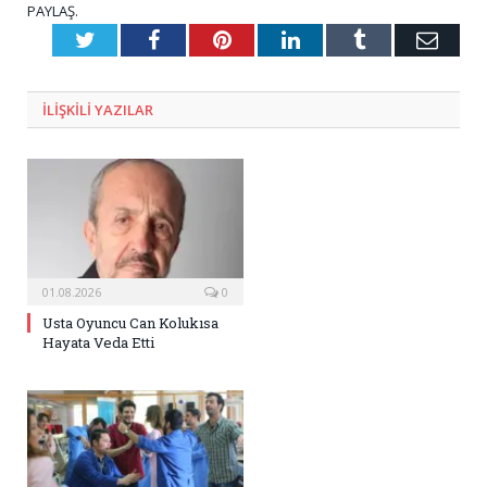
PAYLAŞ.
Twitter
Facebook
Pinterest
LinkedIn
Tumblr
E-
Posta
ILIŞKILI
YAZILAR
01.08.2026
0
Usta Oyuncu Can Kolukısa
Hayata Veda Etti