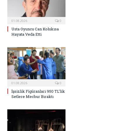
01.08.2026
0
Usta Oyuncu Can Kolukısa
Hayata Veda Etti
01.08.2026
0
İşsizlik Figüranları 950 TL’lik
Setlere Mecbur Bıraktı