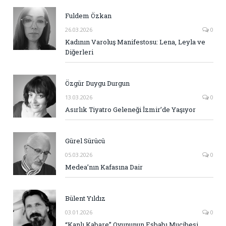
Fuldem Özkan
26.03.2026
0
Kadının Varoluş Manifestosu: Lena, Leyla ve
Diğerleri
Özgür Duygu Durgun
13.03.2026
0
Asırlık Tiyatro Geleneği İzmir’de Yaşıyor
Gürel Sürücü
05.03.2026
0
Medea’nın Kafasına Dair
Bülent Yıldız
03.01.2026
0
“Kanlı Kabare” Oyununun Esbabı Mucibesi