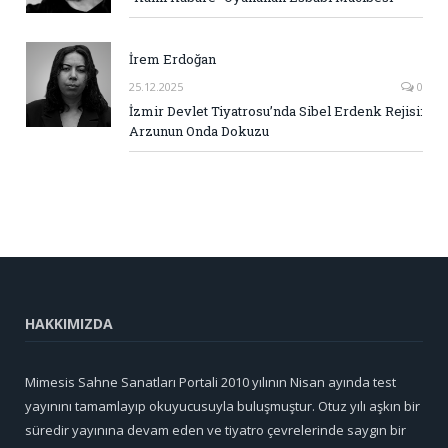
İrem Erdoğan
25.12.2025
0
İzmir Devlet Tiyatrosu’nda Sibel Erdenk Rejisi:
Arzunun Onda Dokuzu
HAKKIMIZDA
Mimesis Sahne Sanatları Portali 2010 yılının Nisan ayında test
yayınını tamamlayıp okuyucusuyla buluşmuştur. Otuz yılı aşkın bir
süredir yayınına devam eden ve tiyatro çevrelerinde saygın bir