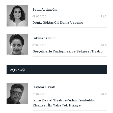
Selin Aydınoğlu
08.07.2026
2
Deniz Göktaş Ölü Deniz Üzerine
Dikmen Gürün
07.07.2026
0
Gerçeklerle Yüzleşmek ve Belgesel Tiyatro
AÇIK KÖŞE
Haydar Bayak
29.04.2026
0
İzmir Devlet Tiyatrosu’ndan Rembetiko
Efsanesi: İki Yaka Tek Hikaye