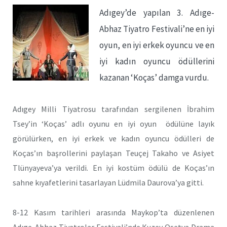
Adıgey’de yapılan 3. Adıge-
Abhaz Tiyatro Festivali’ne en iyi
oyun, en iyi erkek oyuncu ve en
iyi kadın oyuncu ödüllerini
kazanan ‘Koças’ damga vurdu.
Adıgey Milli Tiyatrosu tarafından sergilenen İbrahim
Tsey’in ‘Koças’ adlı oyunu en iyi oyun ödülüne layık
görülürken, en iyi erkek ve kadın oyuncu ödülleri de
Koças’ın başrollerini paylaşan Teuçej Takaho ve Asiyet
Tlünyayeva’ya verildi. En iyi kostüm ödülü de Koças’ın
sahne kıyafetlerini tasarlayan Lüdmila Daurova’ya gitti.
8-12 Kasım tarihleri arasında Maykop’ta düzenlenen
Adıge-Abhaz Tiyatrolar Festivali’nde Kuzey Osetya Drama