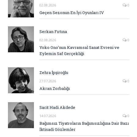
02.08.2026
0
Geçen Sezonun En İyi Oyunları IV
Serkan Fırtına
02.08.2026
0
Yoko Ono’nun Kavramsal Sanat Evreni ve
Eylemin Saf Gerçekliği
Zehra İpşiroğlu
27.07.2026
0
Akran Zorbalığı
Sacit Hadi Akdede
14.07.2026
0
Bağımsız Tiyatroların Bağımsızlığına Dair Bazı
İktisadi Gözlemler