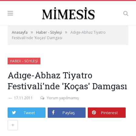
»
»
Anasayfa
Haber - Söyleşi
Adıge-Abhaz Tiyatro
Festivali'nde 'Koças' Damgası
HABER - SÖYLEŞI
Adıge-Abhaz Tiyatro
Festivali'nde 'Koças' Damgası
17.11.2011
Yorum yapılmamış
Tweet
Paylaş
Pinterest
+