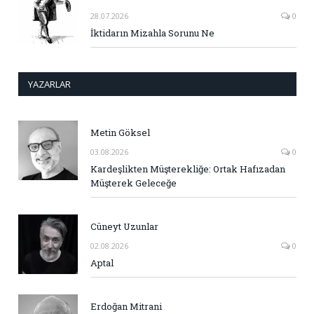
28.07.2026
0
İktidarın Mizahla Sorunu Ne
YAZARLAR
Metin Göksel
03.08.2026
0
Kardeşlikten Müşterekliğe: Ortak Hafızadan
Müşterek Geleceğe
Cüneyt Uzunlar
02.08.2026
0
Aptal
Erdoğan Mitrani