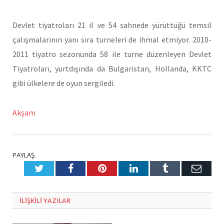
Devlet tiyatroları 21 il ve 54 sahnede yürüttüğü temsil
çalışmalarının yanı sıra turneleri de ihmal etmiyor. 2010-
2011 tiyatro sezonunda 58 ile turne düzenleyen Devlet
Tiyatroları, yurtdışında da Bulgaristan, Hollanda, KKTC
gibi ülkelere de oyun sergiledi.
Akşam
PAYLAŞ.
Twitter
Facebook
Pinterest
LinkedIn
Tumblr
E-
Posta
ILIŞKILI
YAZILAR