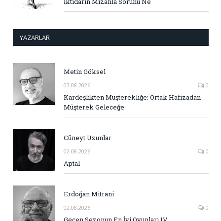
İktidarın Mizahla Sorunu Ne
YAZARLAR
Metin Göksel
03.08.2026
0
Kardeşlikten Müşterekliğe: Ortak Hafızadan
Müşterek Geleceğe
Cüneyt Uzunlar
02.08.2026
0
Aptal
Erdoğan Mitrani
02.08.2026
0
Geçen Sezonun En İyi Oyunları IV