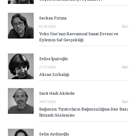
Serkan Fırtına
02.08.2026
0
Yoko Ono’nun Kavramsal Sanat Evreni ve
Eylemin Saf Gerçekliği
Zehra İpşiroğlu
27.07.2026
0
Akran Zorbalığı
Sacit Hadi Akdede
14.07.2026
0
Bağımsız Tiyatroların Bağımsızlığına Dair Bazı
İktisadi Gözlemler
Selin Aydınoğlu