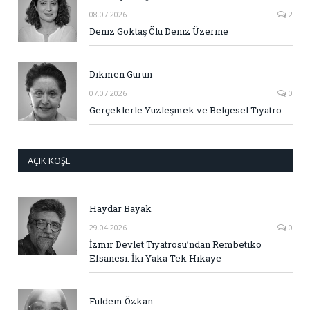
08.07.2026
2
Deniz Göktaş Ölü Deniz Üzerine
Dikmen Gürün
07.07.2026
0
Gerçeklerle Yüzleşmek ve Belgesel Tiyatro
AÇIK KÖŞE
Haydar Bayak
29.04.2026
0
İzmir Devlet Tiyatrosu’ndan Rembetiko
Efsanesi: İki Yaka Tek Hikaye
Fuldem Özkan