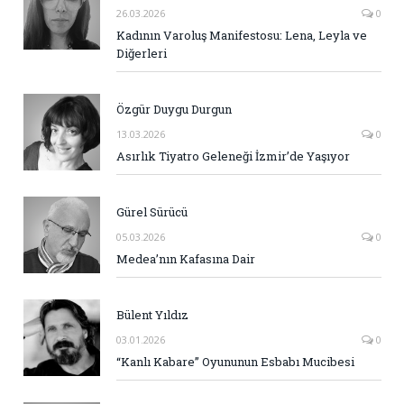
26.03.2026
0
Kadının Varoluş Manifestosu: Lena, Leyla ve
Diğerleri
Özgür Duygu Durgun
13.03.2026
0
Asırlık Tiyatro Geleneği İzmir’de Yaşıyor
Gürel Sürücü
05.03.2026
0
Medea’nın Kafasına Dair
Bülent Yıldız
03.01.2026
0
“Kanlı Kabare” Oyununun Esbabı Mucibesi