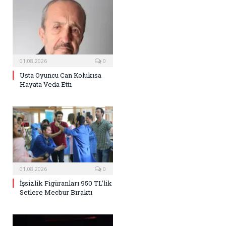
01.08.2026
0
Usta Oyuncu Can Kolukısa
Hayata Veda Etti
01.08.2026
0
İşsizlik Figüranları 950 TL’lik
Setlere Mecbur Bıraktı