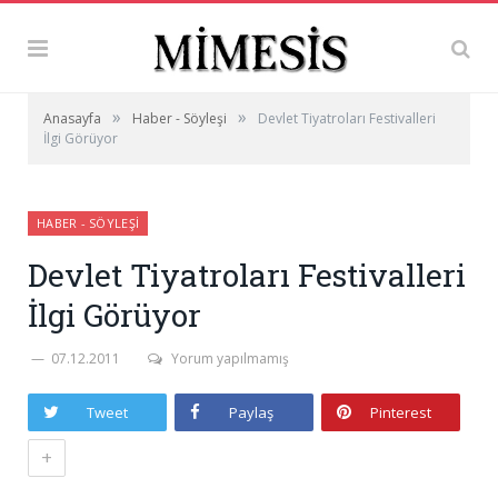
»
»
Anasayfa
Haber - Söyleşi
Devlet Tiyatroları Festivalleri
İlgi Görüyor
HABER - SÖYLEŞI
Devlet Tiyatroları Festivalleri
İlgi Görüyor
07.12.2011
Yorum yapılmamış
Tweet
Paylaş
Pinterest
+