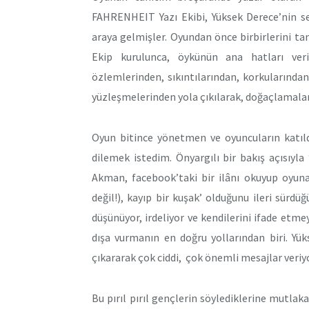
FAHRENHEIT Yazı Ekibi, Yüksek Derece’nin se
araya gelmişler. Oyundan önce birbirlerini ta
Ekip kurulunca, öykünün ana hatları ver
özlemlerinden, sıkıntılarından, korkularından, 
yüzleşmelerinden yola çıkılarak, doğaçlamalar
Oyun bitince yönetmen ve oyuncuların katıld
dilemek istedim. Önyargılı bir bakış açısıyla
Akman, facebook’taki bir ilânı okuyup oyuna
değil!), kayıp bir kuşak’ olduğunu ileri sürdü
düşünüyor, irdeliyor ve kendilerini ifade etmey
dışa vurmanın en doğru yollarından biri. Yük
çıkararak çok ciddi, çok önemli mesajlar veriyo
Bu pırıl pırıl gençlerin söylediklerine mutlaka