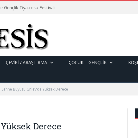
e Gençlik Tiyatrosu Festivali
ÇEVİRİ / ARAŞTIRMA
ÇOCUK – GENÇLIK
KÖŞE
Sahne Büyüsü Gnlev’de Yüksek Derece
 Yüksek Derece