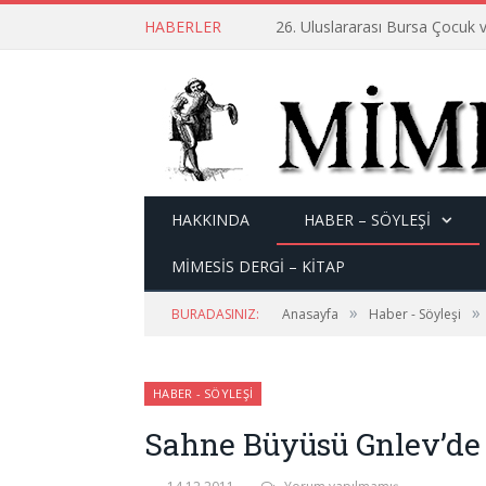
HABERLER
26. Uluslararası Bursa Çocuk v
HAKKINDA
HABER – SÖYLEŞI
MİMESİS DERGİ – KİTAP
»
»
BURADASINIZ:
Anasayfa
Haber - Söyleşi
HABER - SÖYLEŞI
Sahne Büyüsü Gnlev’de