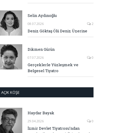
Selin Aydınoğlu
08.07.2026
2
Deniz Göktaş Ölü Deniz Üzerine
Dikmen Gürün
07.07.2026
0
Gerçeklerle Yüzleşmek ve
Belgesel Tiyatro
AÇIK KÖŞE
Haydar Bayak
29.04.2026
0
İzmir Devlet Tiyatrosu’ndan