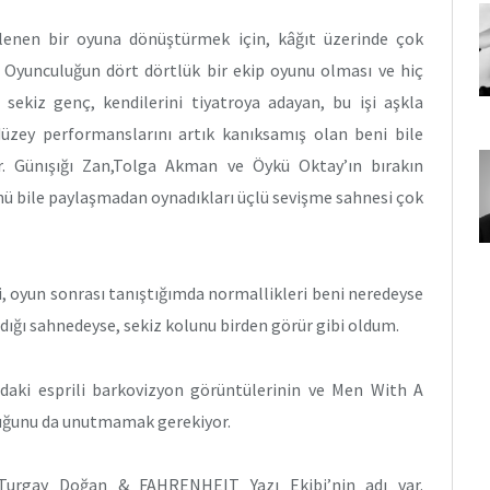
lenen bir oyuna dönüştürmek için, kâğıt üzerinde çok
. Oyunculuğun dört dörtlük bir ekip oyunu olması ve hiç
 sekiz genç, kendilerini tiyatroya adayan, bu işi aşkla
üzey performanslarını artık kanıksamış olan beni bile
ar. Günışığı Zan,Tolga Akman ve Öykü Oktay’ın bırakın
ü bile paylaşmadan oynadıkları üçlü sevişme sahnesi çok
ki, oyun sonrası tanıştığımda normallikleri beni neredeyse
rdığı sahnedeyse, sekiz kolunu birden görür gibi oldum.
daki esprili barkovizyon görüntülerinin ve Men With A
duğunu da unutmamak gerekiyor.
Turgay Doğan & FAHRENHEIT Yazı Ekibi’nin adı var.