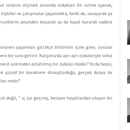
cut ısılarını ölçmek zorunda oldukları bir rutine uyarak,
lişkiler ve çatışmalar yaşamakta, belki de, savaşarak ya
gerçeklerin peşinden koşarak ya da hayal kurarak sadece
görünen yaşamları gittikçe birbirinin içine girer, sorular
i bir soru getirir: Karşımızda ayrı ayrı öyküleriyle sekiz
ç nesil üzerinden anlatılmış bir öyküsü müdür? Ya da hepsi,
rek şizoid bir karaktere dönüştürdüğü, gerçek dünya ile
arı mıdır?
el değil, “ iç içe geçmiş, kesişen hayatlardan oluşan bir