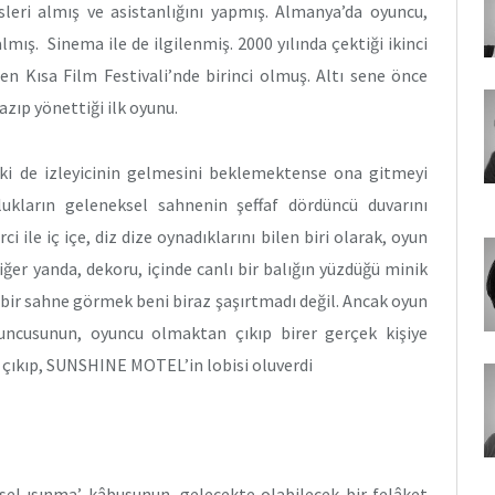
sleri almış ve asistanlığını yapmış. Almanya’da oyuncu,
ış. Sinema ile de ilgilenmiş. 2000 yılında çektiği ikinci
n Kısa Film Festivali’nde birinci olmuş. Altı sene önce
azıp yönettiği ilk oyunu.
ki de izleyicinin gelmesini beklemektense ona gitmeyi
lukların geleneksel sahnenin şeffaf dördüncü duvarını
ile iç içe, diz dize oynadıklarını bilen biri olarak, oyun
diğer yanda, dekoru, içinde canlı bir balığın yüzdüğü minik
ir sahne görmek beni biraz şaşırtmadı değil. Ancak oyun
uncusunun, oyuncu olmaktan çıkıp birer gerçek kişiye
çıkıp, SUNSHINE MOTEL’in lobisi oluverdi
esel ısınma’ kâbusunun, gelecekte olabilecek bir felâket