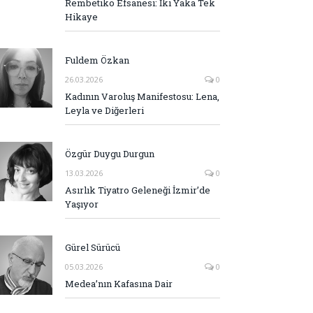
Rembetiko Efsanesi: İki Yaka Tek
Hikaye
Fuldem Özkan
26.03.2026
0
Kadının Varoluş Manifestosu: Lena,
Leyla ve Diğerleri
Özgür Duygu Durgun
13.03.2026
0
Asırlık Tiyatro Geleneği İzmir’de
Yaşıyor
Gürel Sürücü
05.03.2026
0
Medea’nın Kafasına Dair