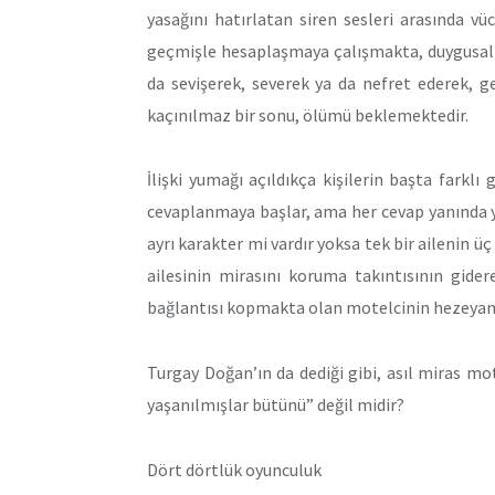
yasağını hatırlatan siren sesleri arasında vü
geçmişle hesaplaşmaya çalışmakta, duygusal i
da sevişerek, severek ya da nefret ederek, 
kaçınılmaz bir sonu, ölümü beklemektedir.
İlişki yumağı açıldıkça kişilerin başta farklı 
cevaplanmaya başlar, ama her cevap yanında yen
ayrı karakter mi vardır yoksa tek bir ailenin ü
ailesinin mirasını koruma takıntısının gide
bağlantısı kopmakta olan motelcinin hezeyanl
Turgay Doğan’ın da dediği gibi, asıl miras mot
yaşanılmışlar bütünü” değil midir?
Dört dörtlük oyunculuk