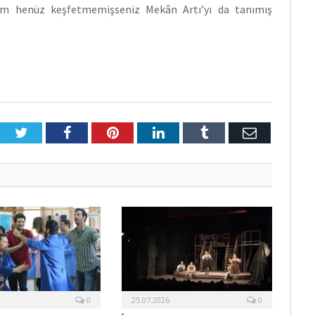
Hem henüz keşfetmemişseniz Mekân Artı’yı da tanımış
Twitter
Facebook
Pinterest
LinkedIn
Tumblr
E-
Posta
0
25.07.2026
0