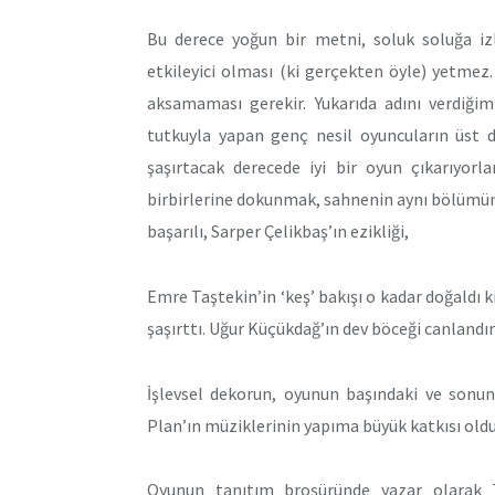
Bu derece yoğun bir metni, soluk soluğa iz
etkileyici olması (ki gerçekten öyle) yetmez
aksamaması gerekir. Yukarıda adını verdiğim
tutkuyla yapan genç nesil oyuncuların üst d
şaşırtacak derecede iyi bir oyun çıkarıyorl
birbirlerine dokunmak, sahnenin aynı bölümün
başarılı, Sarper Çelikbaş’ın ezikliği,
Emre Taştekin’in ‘keş’ bakışı o kadar doğaldı 
şaşırttı. Uğur Küçükdağ’ın dev böceği canlandı
İşlevsel dekorun, oyunun başındaki ve sonun
Plan’ın müziklerinin yapıma büyük katkısı ol
Oyunun tanıtım broşüründe yazar olarak 