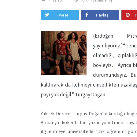
14.12.2011
Yorum yapılmamış
Tweet
Paylaş
P
(Erdoğan Mitr
yayınlıyoruz.)“Gene
olmadığı, çıplakl
böyleyiz… Ayrıca b
durumundayız. Bu 
kaldırarak da kelimeyi cinsellikten uzakla
payı yok değil.” Turgay Doğan
Yüksek Derece, Turgay Doğan’ın kurduğu bağım
Almanya kökenli bir yazar-yönetmen. Tiyatr
ilgilenmeye üniversitede fizik öğrenimi görd