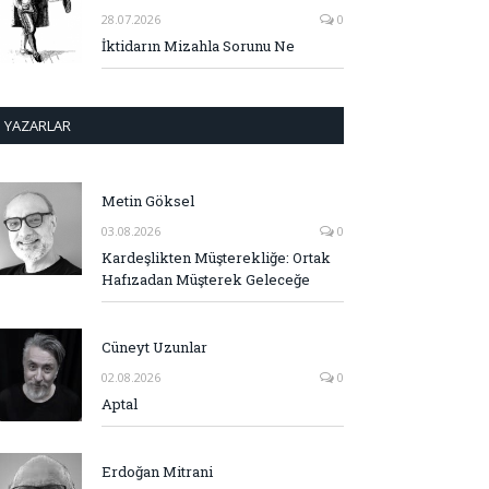
28.07.2026
0
İktidarın Mizahla Sorunu Ne
YAZARLAR
Metin Göksel
03.08.2026
0
Kardeşlikten Müşterekliğe: Ortak
Hafızadan Müşterek Geleceğe
Cüneyt Uzunlar
02.08.2026
0
Aptal
Erdoğan Mitrani