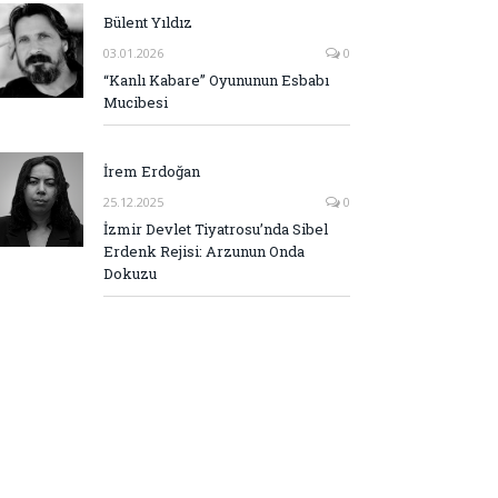
Bülent Yıldız
03.01.2026
0
“Kanlı Kabare” Oyununun Esbabı
Mucibesi
İrem Erdoğan
25.12.2025
0
İzmir Devlet Tiyatrosu’nda Sibel
Erdenk Rejisi: Arzunun Onda
Dokuzu