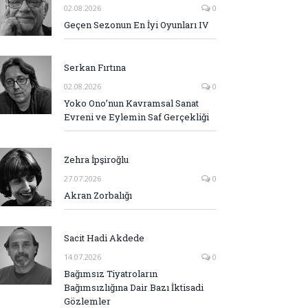
02.08.2026
0
Geçen Sezonun En İyi Oyunları IV
Serkan Fırtına
02.08.2026
0
Yoko Ono’nun Kavramsal Sanat
Evreni ve Eylemin Saf Gerçekliği
Zehra İpşiroğlu
27.07.2026
0
Akran Zorbalığı
Sacit Hadi Akdede
14.07.2026
0
Bağımsız Tiyatroların
Bağımsızlığına Dair Bazı İktisadi
Gözlemler