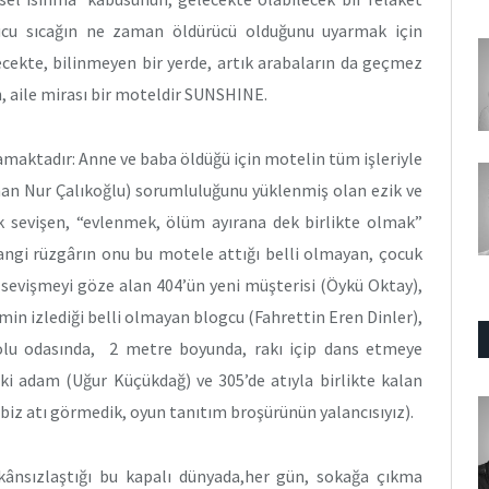
rucu sıcağın ne zaman öldürücü olduğunu uyarmak için
elecekte, bilinmeyen bir yerde, artık arabaların da geçmez
, aile mirası bir moteldir SUNSHINE.
şamaktadır: Anne ve baba öldüğü için motelin tüm işleriyle
han Nur Çalıkoğlu) sorumluluğunu yüklenmiş olan ezik ve
ek sevişen, “evlenmek, ölüm ayırana dek birlikte olmak”
hangi rüzgârın onu bu motele attığı belli olmayan, çocuk
 sevişmeyi göze alan 404’ün yeni müşterisi (Öykü Oktay),
min izlediği belli olmayan blogcu (Fahrettin Eren Dinler),
olu odasında, 2 metre boyunda, rakı içip dans etmeye
ki adam (Uğur Küçükdağ) ve 305’de atıyla birlikte kalan
biz atı görmedik, oyun tanıtım broşürünün yalancısıyız).
mkânsızlaştığı bu kapalı dünyada,her gün, sokağa çıkma