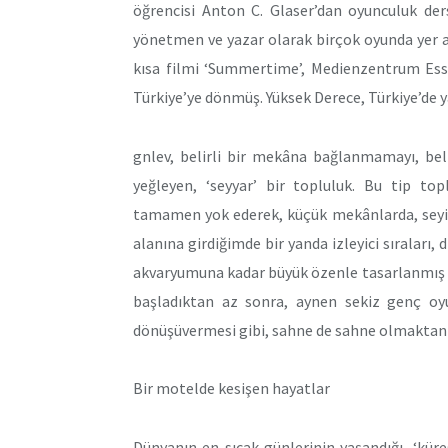
öğrencisi Anton C. Glaser’dan oyunculuk der
yönetmen ve yazar olarak birçok oyunda yer alm
kısa filmi ‘Summertime’, Medienzentrum Esse
Türkiye’ye dönmüş. Yüksek Derece, Türkiye’de y
gnlev, belirli bir mekâna bağlanmamayı, bel
yeğleyen, ‘seyyar’ bir topluluk. Bu tip top
tamamen yok ederek, küçük mekânlarda, seyirci 
alanına girdiğimde bir yanda izleyici sıraları, 
akvaryumuna kadar büyük özenle tasarlanmış b
başladıktan az sonra, aynen sekiz genç oy
dönüşüvermesi gibi, sahne de sahne olmaktan 
Bir motelde kesişen hayatlar
Dünyanın en sıcak günlerinin yaşandığı, ‘kür