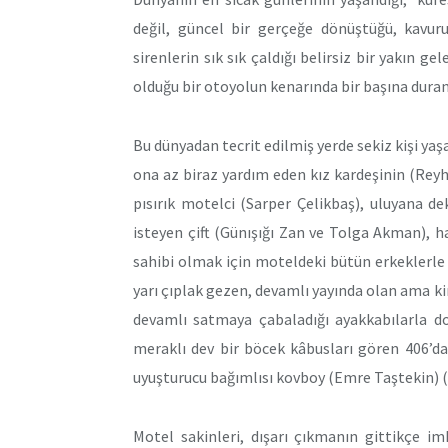
değil, güncel bir gerçeğe dönüştüğü, kavu
sirenlerin sık sık çaldığı belirsiz bir yakın g
olduğu bir otoyolun kenarında bir başına duran
Bu dünyadan tecrit edilmiş yerde sekiz kişi ya
ona az biraz yardım eden kız kardeşinin (Rey
pısırık motelci (Sarper Çelikbaş), uluyana d
isteyen çift (Günışığı Zan ve Tolga Akman), 
sahibi olmak için moteldeki bütün erkeklerle
yarı çıplak gezen, devamlı yayında olan ama ki
devamlı satmaya çabaladığı ayakkabılarla d
meraklı dev bir böcek kâbusları gören 406’da
uyuşturucu bağımlısı kovboy (Emre Taştekin) (
Motel sakinleri, dışarı çıkmanın gittikçe i