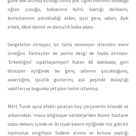
güne dek altında ezildiği tonla yük: Öğretmeninin dövdüğü
oğlan çocuğu, babasının küfrü bastığı delikanlı,
komutanının patakladığı asker, işsiz genç adam, âşık
erkek, ideal damat ve damızlık baba adayı…
Gelgelelim olmuyor, bir türlü veremiyor istenilen meni
örneğini. Fanteziler de porno dergi de fayda etmiyor.
‘Erkekliğini’ ispatlayamıyor! Kalan 60 dakikada; geri
dönüşler eşliğinde bu genç adamın çocukluğunu,
askerliğini, işsizlik günlerini, aşk peşinde dolaştığı
vakitleri ve bugünkü yetişkin halini izliyoruz.
Mert Turak ayna efekti yaratan boş çerçevenin önünde ve
arkasındaki ‘masa-bilgisayar-sandalye’den ibaret hastane
odası dekoru içinde ve iki siyah kalem eşliğinde mis gibi bir
oyunculuk sergiliyor. Sadece alnına ve koluna yaptığı