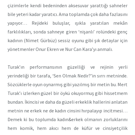
çizimlerle kendi bedeninden aksesuvar yarattığı sahneler
bile yeteri kadar yaratıcı. Ama toplamda çok daha fazlasını
yapıyor… Rejideki buluşlar, ışıkla yaratılan mekân
farklılıkları, sonda sahneye giren ‘nişanlı’ rolündeki genç
kadının (Nimet Gürbüz) sessiz oyunu gibi şık detaylar için
yönetmenler Onur Ekren ve Nur Can Kara’yı anmalı.
Turak’ın performansının güzelliği ve rejinin yerli
yerindeliği bir tarafa, ‘Sen Olmak Nedir?’in sırrı metninde.
Sözcüklerle oyun oynarmış gibi yazılmış bir metin bu. Mert
Turak’ı izlerken güzel bir öykü okuyormuş gibi hissetmem
bundan. İkincisi ve daha da güzeli erkeklik hallerini anlatan
metnin ne erkek ne de kadın cinsini hırpalayıp incitmesi…
Demek ki bu toplumda kadın&erkek olmanın zorluklarını
hem komik, hem akıcı hem de küfür ve cinsiyetçilik