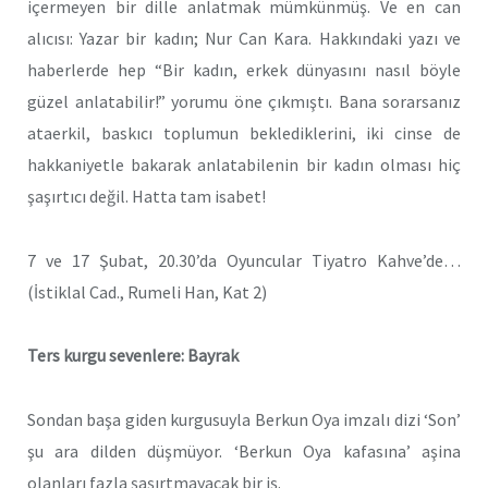
içermeyen bir dille anlatmak mümkünmüş. Ve en can
alıcısı: Yazar bir kadın; Nur Can Kara. Hakkındaki yazı ve
haberlerde hep “Bir kadın, erkek dünyasını nasıl böyle
güzel anlatabilir!” yorumu öne çıkmıştı. Bana sorarsanız
ataerkil, baskıcı toplumun beklediklerini, iki cinse de
hakkaniyetle bakarak anlatabilenin bir kadın olması hiç
şaşırtıcı değil. Hatta tam isabet!
7 ve 17 Şubat, 20.30’da Oyuncular Tiyatro Kahve’de…
(İstiklal Cad., Rumeli Han, Kat 2)
Ters kurgu sevenlere: Bayrak
Sondan başa giden kurgusuyla Berkun Oya imzalı dizi ‘Son’
şu ara dilden düşmüyor. ‘Berkun Oya kafasına’ aşina
olanları fazla şaşırtmayacak bir iş.