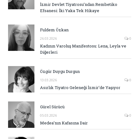
İzmir Devlet Tiyatrosu’ndan Rembetiko
Efsanesi: İki Yaka Tek Hikaye
Fuldem Özkan
26.03.2026
0
Kadının Varoluş Manifestosu: Lena, Leyla ve
Diğerleri
Özgür Duygu Durgun
13.03.2026
0
Asırlık Tiyatro Geleneği İzmir’de Yaşıyor
Gürel Sürücü
05.03.2026
0
Medea’nın Kafasına Dair