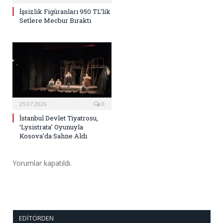
İşsizlik Figüranları 950 TL’lik
Setlere Mecbur Bıraktı
25.07.2026
0
İstanbul Devlet Tiyatrosu,
‘Lysistrata’ Oyunuyla
Kosova’da Sahne Aldı
Yorumlar kapatıldı.
EDITÖRDEN