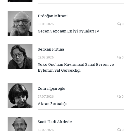
Erdoğan Mitrani
02.08.2026
0
Geçen Sezonun En İyi Oyunları IV
Serkan Fırtına
02.08.2026
0
Yoko Ono’nun Kavramsal Sanat Evreni ve
Eylemin Saf Gerçekliği
Zehra İpşiroğlu
27.07.2026
0
Akran Zorbalığı
Sacit Hadi Akdede
14.07.2026
0