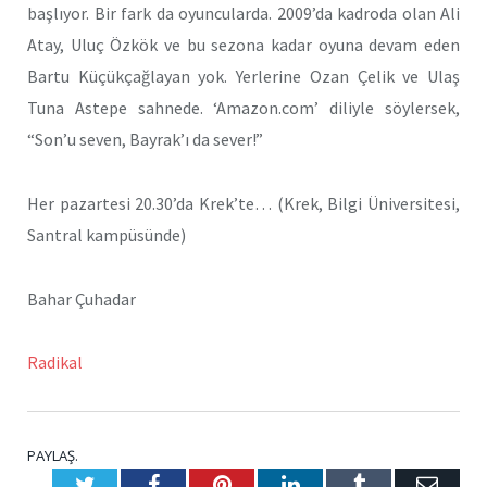
başlıyor. Bir fark da oyuncularda. 2009’da kadroda olan Ali
Atay, Uluç Özkök ve bu sezona kadar oyuna devam eden
Bartu Küçükçağlayan yok. Yerlerine Ozan Çelik ve Ulaş
Tuna Astepe sahnede. ‘Amazon.com’ diliyle söylersek,
“Son’u seven, Bayrak’ı da sever!”
Her pazartesi 20.30’da Krek’te… (Krek, Bilgi Üniversitesi,
Santral kampüsünde)
Bahar Çuhadar
Radikal
PAYLAŞ.
Twitter
Facebook
Pinterest
LinkedIn
Tumblr
E-