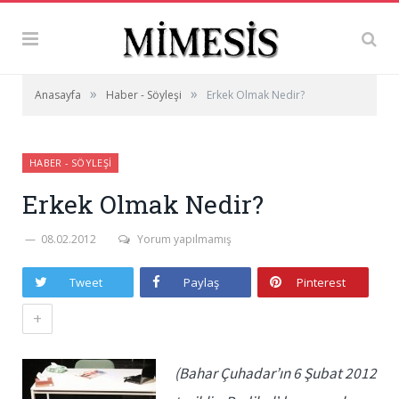
»
»
Anasayfa
Haber - Söyleşi
Erkek Olmak Nedir?
HABER - SÖYLEŞI
Erkek Olmak Nedir?
08.02.2012
Yorum yapılmamış
Tweet
Paylaş
Pinterest
+
(Bahar Çuhadar’ın 6 Şubat 2012