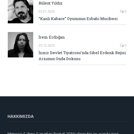
Bülent Yıldız
03.01.2026
0
“Kanlı Kabare” Oyununun Esbabı Mucibesi
İrem Erdoğan
25.12.2025
0
İzmir Devlet Tiyatrosu’nda Sibel Erdenk Rejisi:
Arzunun Onda Dokuzu
HAKKIMIZDA
Mimesis Sahne Sanatları Portali 2010 yılının Nisan ayında test