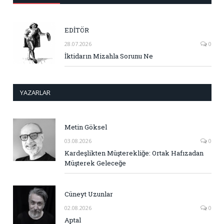
EDİTÖR
28.07.2026
0
İktidarın Mizahla Sorunu Ne
YAZARLAR
Metin Göksel
03.08.2026
0
Kardeşlikten Müşterekliğe: Ortak Hafızadan
Müşterek Geleceğe
Cüneyt Uzunlar
02.08.2026
0
Aptal