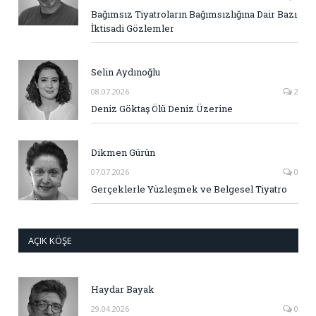
Bağımsız Tiyatroların Bağımsızlığına Dair Bazı
İktisadi Gözlemler
Selin Aydınoğlu
08.07.2026
2
Deniz Göktaş Ölü Deniz Üzerine
Dikmen Gürün
07.07.2026
0
Gerçeklerle Yüzleşmek ve Belgesel Tiyatro
AÇIK KÖŞE
Haydar Bayak
29.04.2026
0