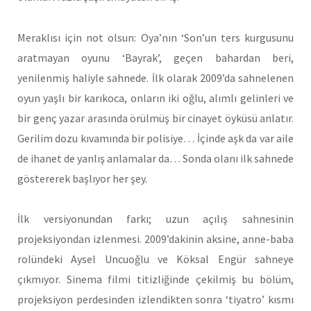
Meraklısı için not olsun: Oya’nın ‘Son’un ters kurgusunu
aratmayan oyunu ‘Bayrak’, geçen bahardan beri,
yenilenmiş haliyle sahnede. İlk olarak 2009’da sahnelenen
oyun yaşlı bir karıkoca, onların iki oğlu, alımlı gelinleri ve
bir genç yazar arasında örülmüş bir cinayet öyküsü anlatır.
Gerilim dozu kıvamında bir polisiye… İçinde aşk da var aile
de ihanet de yanlış anlamalar da… Sonda olanı ilk sahnede
göstererek başlıyor her şey.
İlk versiyonundan farkı; uzun açılış sahnesinin
projeksiyondan izlenmesi. 2009’dakinin aksine, anne-baba
rolündeki Aysel Uncuoğlu ve Köksal Engür sahneye
çıkmıyor. Sinema filmi titizliğinde çekilmiş bu bölüm,
projeksiyon perdesinden izlendikten sonra ‘tiyatro’ kısmı