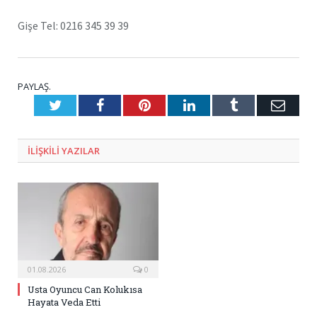
Gişe Tel: 0216 345 39 39
PAYLAŞ.
Twitter
Facebook
Pinterest
LinkedIn
Tumblr
E-
Posta
ILIŞKILI
YAZILAR
01.08.2026
0
Usta Oyuncu Can Kolukısa
Hayata Veda Etti