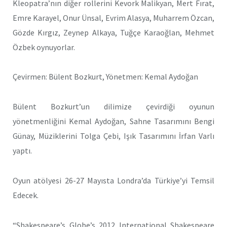
Kleopatra’nın diğer rollerini Kevork Malikyan, Mert Fırat,
Emre Karayel, Onur Ünsal, Evrim Alasya, Muharrem Özcan,
Gözde Kırgız, Zeynep Alkaya, Tuğçe Karaoğlan, Mehmet
Özbek oynuyorlar.
Çevirmen: Bülent Bozkurt, Yönetmen: Kemal Aydoğan
Bülent Bozkurt’un dilimize çevirdiği oyunun
yönetmenliğini Kemal Aydoğan, Sahne Tasarımını Bengi
Günay, Müziklerini Tolga Çebi, Işık Tasarımını İrfan Varlı
yaptı.
Oyun atölyesi 26-27 Mayısta Londra’da Türkiye’yi Temsil
Edecek.
“Shakespeare’s Globe’s 2012 International Shakespeare