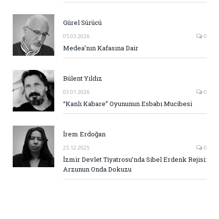
Gürel Sürücü
05.03.2026
0
Medea’nın Kafasına Dair
Bülent Yıldız
03.01.2026
0
“Kanlı Kabare” Oyununun Esbabı Mucibesi
İrem Erdoğan
25.12.2025
0
İzmir Devlet Tiyatrosu’nda Sibel Erdenk Rejisi:
Arzunun Onda Dokuzu