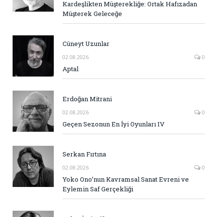
Kardeşlikten Müşterekliğe: Ortak Hafızadan
Müşterek Geleceğe
Cüneyt Uzunlar
02.08.2026
0
Aptal
Erdoğan Mitrani
02.08.2026
0
Geçen Sezonun En İyi Oyunları IV
Serkan Fırtına
02.08.2026
0
Yoko Ono’nun Kavramsal Sanat Evreni ve
Eylemin Saf Gerçekliği