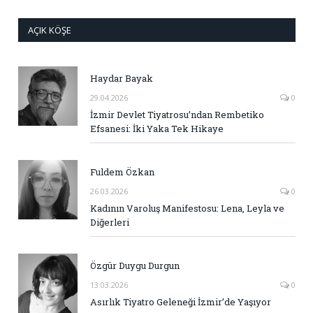
AÇIK KÖŞE
Haydar Bayak
29.04.2026
0
İzmir Devlet Tiyatrosu’ndan Rembetiko
Efsanesi: İki Yaka Tek Hikaye
Fuldem Özkan
26.03.2026
0
Kadının Varoluş Manifestosu: Lena, Leyla ve
Diğerleri
Özgür Duygu Durgun
13.03.2026
0
Asırlık Tiyatro Geleneği İzmir’de Yaşıyor