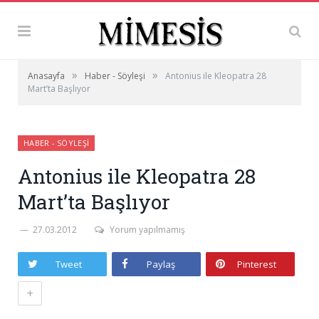
»
»
Anasayfa
Haber - Söyleşi
Antonius ile Kleopatra 28
Mart’ta Başlıyor
HABER - SÖYLEŞI
Antonius ile Kleopatra 28
Mart’ta Başlıyor
27.03.2012
Yorum yapılmamış
Tweet
Paylaş
Pinterest
+