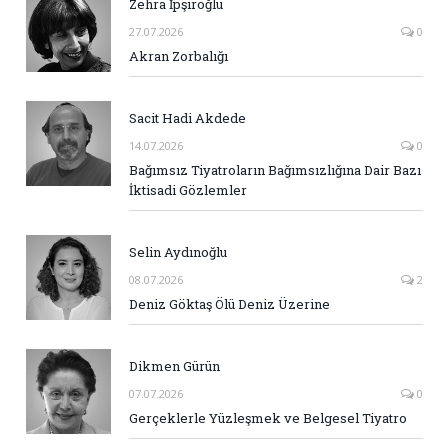
Zehra İpşiroğlu
27.07.2026
0
Akran Zorbalığı
Sacit Hadi Akdede
14.07.2026
0
Bağımsız Tiyatroların Bağımsızlığına Dair Bazı
İktisadi Gözlemler
Selin Aydınoğlu
08.07.2026
2
Deniz Göktaş Ölü Deniz Üzerine
Dikmen Gürün
07.07.2026
0
Gerçeklerle Yüzleşmek ve Belgesel Tiyatro