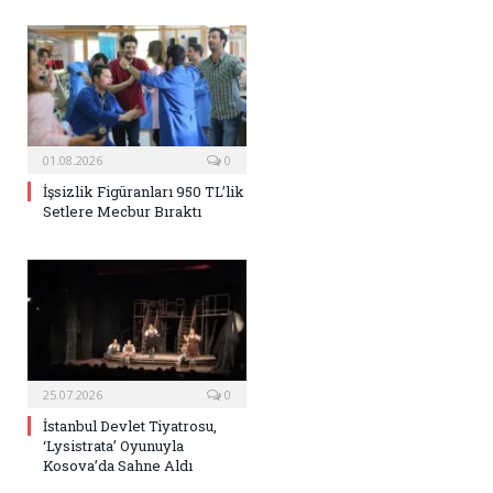
01.08.2026
0
İşsizlik Figüranları 950 TL’lik
Setlere Mecbur Bıraktı
25.07.2026
0
İstanbul Devlet Tiyatrosu,
‘Lysistrata’ Oyunuyla
Kosova’da Sahne Aldı