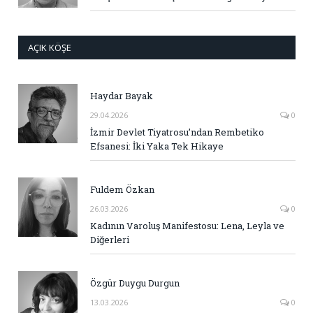
AÇIK KÖŞE
Haydar Bayak
29.04.2026
0
İzmir Devlet Tiyatrosu’ndan Rembetiko
Efsanesi: İki Yaka Tek Hikaye
Fuldem Özkan
26.03.2026
0
Kadının Varoluş Manifestosu: Lena, Leyla ve
Diğerleri
Özgür Duygu Durgun
13.03.2026
0