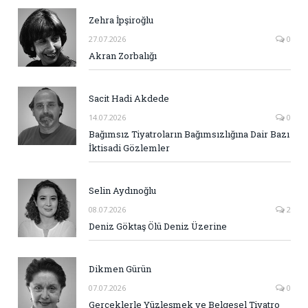
Zehra İpşiroğlu
27.07.2026
0
Akran Zorbalığı
Sacit Hadi Akdede
14.07.2026
0
Bağımsız Tiyatroların Bağımsızlığına Dair Bazı
İktisadi Gözlemler
Selin Aydınoğlu
08.07.2026
2
Deniz Göktaş Ölü Deniz Üzerine
Dikmen Gürün
07.07.2026
0
Gerçeklerle Yüzleşmek ve Belgesel Tiyatro