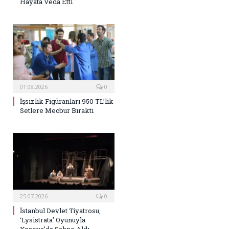
Hayata Veda Etti
01.08.2026
0
İşsizlik Figüranları 950 TL’lik
Setlere Mecbur Bıraktı
25.07.2026
0
İstanbul Devlet Tiyatrosu,
‘Lysistrata’ Oyunuyla
Kosova’da Sahne Aldı