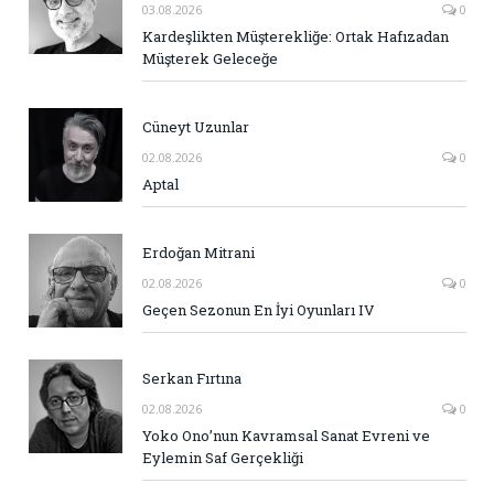
03.08.2026
0
Kardeşlikten Müşterekliğe: Ortak Hafızadan
Müşterek Geleceğe
Cüneyt Uzunlar
02.08.2026
0
Aptal
Erdoğan Mitrani
02.08.2026
0
Geçen Sezonun En İyi Oyunları IV
Serkan Fırtına
02.08.2026
0
Yoko Ono’nun Kavramsal Sanat Evreni ve
Eylemin Saf Gerçekliği