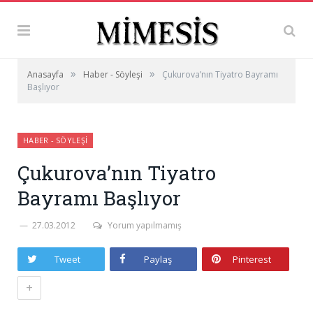
»
»
Anasayfa
Haber - Söyleşi
Çukurova’nın Tiyatro Bayramı
Başlıyor
HABER - SÖYLEŞI
Çukurova’nın Tiyatro
Bayramı Başlıyor
27.03.2012
Yorum yapılmamış
Tweet
Paylaş
Pinterest
+