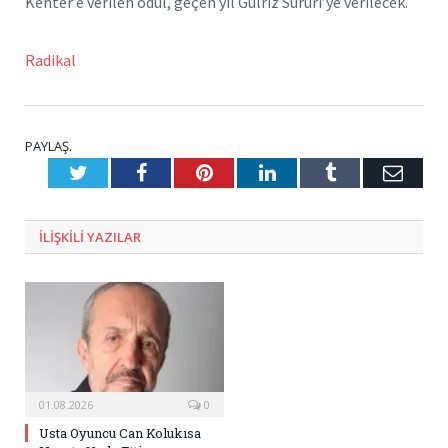
Kenter’e verilen ödül, geçen yıl Gülriz Sururi’ye verilecek.
Radikal
PAYLAŞ.
Twitter
Facebook
Pinterest
LinkedIn
Tumblr
E-
Posta
ILIŞKILI
YAZILAR
01.08.2026
0
Usta Oyuncu Can Kolukısa