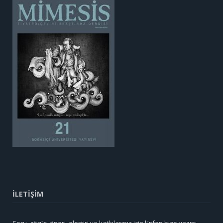
İLETİŞİM
Soru, görüş, öneri, eleştiri ve katkılarınız için lütfen bize yazın: