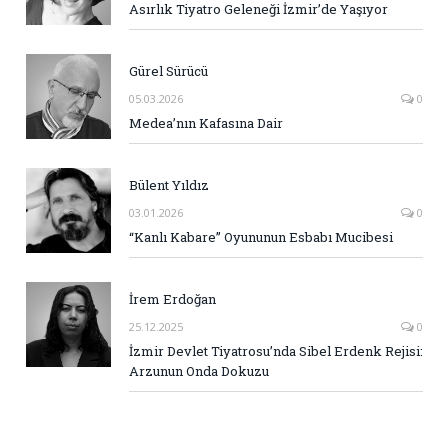
Asırlık Tiyatro Geleneği İzmir’de Yaşıyor
Gürel Sürücü
05.03.2026
0
Medea’nın Kafasına Dair
Bülent Yıldız
03.01.2026
0
“Kanlı Kabare” Oyununun Esbabı Mucibesi
İrem Erdoğan
25.12.2025
0
İzmir Devlet Tiyatrosu’nda Sibel Erdenk Rejisi:
Arzunun Onda Dokuzu