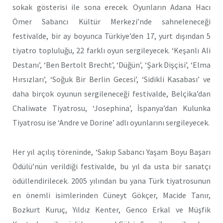
sokak gösterisi ile sona erecek. Oyunların Adana Hacı
Ömer Sabancı Kültür Merkezi’nde sahneleneceği
festivalde, bir ay boyunca Türkiye’den 17, yurt dışından 5
tiyatro topluluğu, 22 farklı oyun sergileyecek. ‘Keşanlı Ali
Destanı’, ‘Ben Bertolt Brecht’, ‘Düğün’, ‘Şark Dişçisi’, ‘Elma
Hırsızları’, ‘Soğuk Bir Berlin Gecesi’, ‘Sidikli Kasabası’ ve
daha birçok oyunun sergileneceği festivalde, Belçika’dan
Chaliwate Tiyatrosu, ‘Josephina’, İspanya’dan Kulunka
Tiyatrosu ise ‘Andre ve Dorine’ adlı oyunlarını sergileyecek.
Her yıl açılış töreninde, ‘Sakıp Sabancı Yaşam Boyu Başarı
Ödülü’nün verildiği festivalde, bu yıl da usta bir sanatçı
ödüllendirilecek. 2005 yılından bu yana Türk tiyatrosunun
en önemli isimlerinden Cüneyt Gökçer, Macide Tanır,
Bozkurt Kuruç, Yıldız Kenter, Genco Erkal ve Müşfik