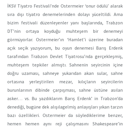
İKSV Tiyatro Festivali’nde Ostermeier ‘onur ödülü’ alarak
sıra dışı tiyatro denemelerinden dolayı yüceltildi. Ama
bizim festivali düzenleyenler yanı başlarında, Trabzon
DT’nin ortaya koyduğu muhteşem bir denemeyi
görmüyorlar. Ostermeier’ın ‘Hamlet’i üzerine buradan
açık seçik yazıyorum, bu oyun denemesi Barış Erdenk
tarafından Trabzon Devlet Tiyatrosu’nda gerçekleşmiş,
muhteşem tepkiler almıştı. Sahnenin seyircinin içine
doğru uzaması, sahneye yukarıdan akan sular, sahne
ortasına yerleştirilen mezar, kılıçların seyircilerin
burunlarının dibinde çarpışması, sahne üstüne asılan
asker… vs. Bu yazdıklarım Barış Erdenk’ in Trabzon’da
denediği, bugüne dek alışılagelmiş anlayışları yıkan tarzın
bazı özellikleri. Ostermeier da söylediklerime benzer,
hemen hemen aynı reji çalışmasını Shakespeare’in