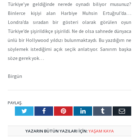
Türkiye’ye geldiğinde nerede oynadı biliyor musunuz?
Binlerce kişiyi alan Harbiye Muhsin Ertuğrul’da…
Londra’da sıradan bir gösteri olarak görülen oyun
Türkiye’de şişirildikçe şişirildi. Ne de olsa sahnede dünyaca
ünlü bir Hollywood yıldızı bulunmaktaydı. Bu yazdığım ne
söylemek istediğimi açık seçik anlatıyor. Sanırım başka
söze gerek yok…
Birgün
PAYLAŞ.
Twitter
Facebook
Pinterest
LinkedIn
Tumblr
E-
Posta
YAZARIN BÜTÜN YAZILARI IÇIN:
YAŞAM KAYA