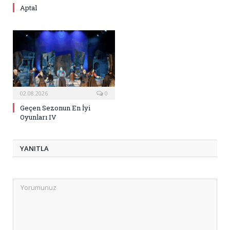
Aptal
02.08.2026
0
Geçen Sezonun En İyi
Oyunları IV
YANITLA