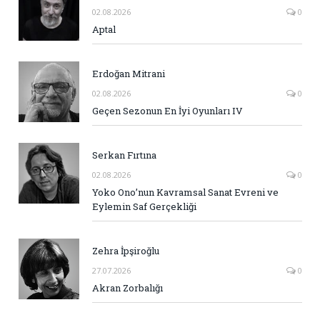
02.08.2026
0
Aptal
Erdoğan Mitrani
02.08.2026
0
Geçen Sezonun En İyi Oyunları IV
Serkan Fırtına
02.08.2026
0
Yoko Ono’nun Kavramsal Sanat Evreni ve
Eylemin Saf Gerçekliği
Zehra İpşiroğlu
27.07.2026
0
Akran Zorbalığı