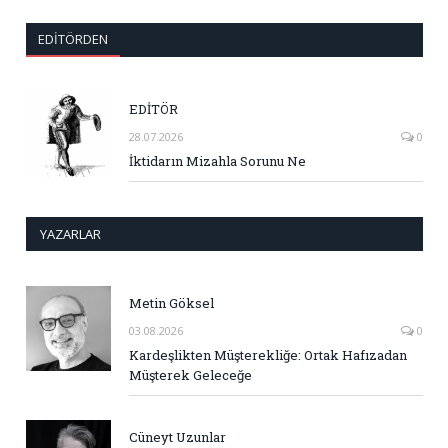
EDITÖRDEN
EDİTÖR
28.07.2026
0
İktidarın Mizahla Sorunu Ne
YAZARLAR
Metin Göksel
03.08.2026
0
Kardeşlikten Müşterekliğe: Ortak Hafızadan
Müşterek Geleceğe
Cüneyt Uzunlar