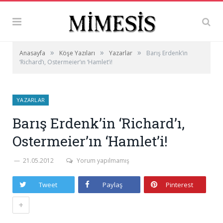
»
»
»
Anasayfa
Köşe Yazıları
Yazarlar
Barış Erdenk’in
‘Richard’ı, Ostermeier’ın ‘Hamlet’i!
YAZARLAR
Barış Erdenk’in ‘Richard’ı,
Ostermeier’ın ‘Hamlet’i!
21.05.2012
Yorum yapılmamış
Tweet
Paylaş
Pinterest
+