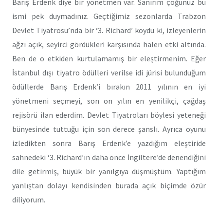
Barış Erdenk diye bir yönetmen var. Sanırım çoğunuz bu
ismi pek duymadınız. Geçtiğimiz sezonlarda Trabzon
Devlet Tiyatrosu’nda bir ‘3. Richard’ koydu ki, izleyenlerin
ağzı açık, seyirci gördükleri karşısında halen etki altında.
Ben de o etkiden kurtulamamış bir eleştirmenim. Eğer
İstanbul dışı tiyatro ödülleri verilse idi jürisi bulunduğum
ödüllerde Barış Erdenk’i bırakın 2011 yılının en iyi
yönetmeni seçmeyi, son on yılın en yenilikçi, çağdaş
rejisörü ilan ederdim. Devlet Tiyatroları böylesi yeteneği
bünyesinde tuttuğu için son derece şanslı. Ayrıca oyunu
izledikten sonra Barış Erdenk’e yazdığım eleştiride
sahnedeki ‘3. Richard’ın daha önce İngiltere’de denendiğini
dile getirmiş, büyük bir yanılgıya düşmüştüm. Yaptığım
yanlıştan dolayı kendisinden burada açık biçimde özür
diliyorum.