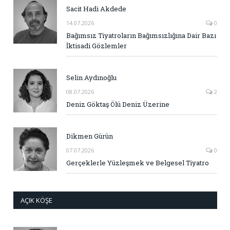
Sacit Hadi Akdede
14.07.2026
0
Bağımsız Tiyatroların Bağımsızlığına Dair Bazı
İktisadi Gözlemler
Selin Aydınoğlu
08.07.2026
2
Deniz Göktaş Ölü Deniz Üzerine
Dikmen Gürün
07.07.2026
0
Gerçeklerle Yüzleşmek ve Belgesel Tiyatro
AÇIK KÖŞE