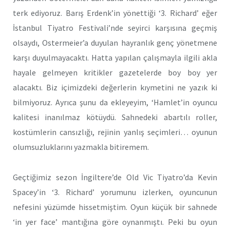
terk ediyoruz. Barış Erdenk’in yönettiği ‘3. Richard’ eğer
İstanbul Tiyatro Festivali’nde seyirci karşısına geçmiş
olsaydı, Ostermeier’a duyulan hayranlık genç yönetmene
karşı duyulmayacaktı. Hatta yapılan çalışmayla ilgili akla
hayale gelmeyen kritikler gazetelerde boy boy yer
alacaktı. Biz içimizdeki değerlerin kıymetini ne yazık ki
bilmiyoruz. Ayrıca şunu da ekleyeyim, ‘Hamlet’in oyuncu
kalitesi inanılmaz kötüydü. Sahnedeki abartılı roller,
kostümlerin cansızlığı, rejinin yanlış seçimleri… oyunun
olumsuzluklarını yazmakla bitiremem.
Geçtiğimiz sezon İngiltere’de Old Vic Tiyatro’da Kevin
Spacey’in ‘3. Richard’ yorumunu izlerken, oyuncunun
nefesini yüzümde hissetmiştim. Oyun küçük bir sahnede
‘in yer face’ mantığına göre oynanmıştı. Peki bu oyun