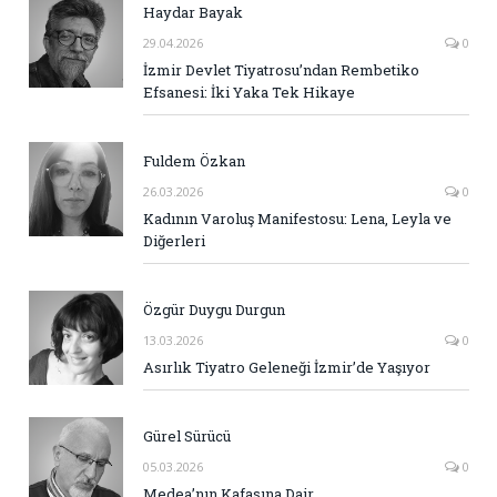
Haydar Bayak
29.04.2026
0
İzmir Devlet Tiyatrosu’ndan Rembetiko
Efsanesi: İki Yaka Tek Hikaye
Fuldem Özkan
26.03.2026
0
Kadının Varoluş Manifestosu: Lena, Leyla ve
Diğerleri
Özgür Duygu Durgun
13.03.2026
0
Asırlık Tiyatro Geleneği İzmir’de Yaşıyor
Gürel Sürücü
05.03.2026
0
Medea’nın Kafasına Dair