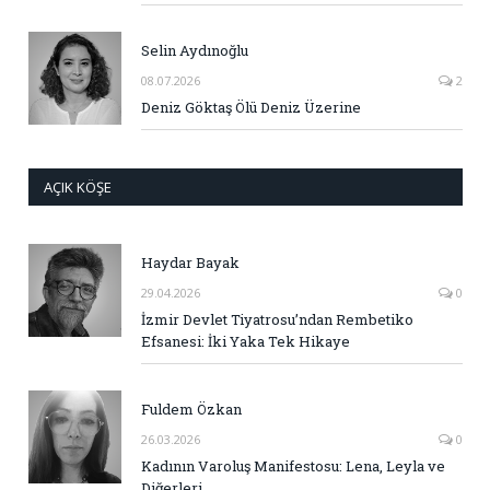
Selin Aydınoğlu
08.07.2026
2
Deniz Göktaş Ölü Deniz Üzerine
AÇIK KÖŞE
Haydar Bayak
29.04.2026
0
İzmir Devlet Tiyatrosu’ndan Rembetiko
Efsanesi: İki Yaka Tek Hikaye
Fuldem Özkan
26.03.2026
0
Kadının Varoluş Manifestosu: Lena, Leyla ve
Diğerleri