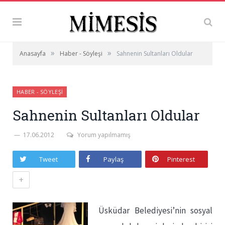
»
»
Anasayfa
Haber - Söyleşi
Sahnenin Sultanları Oldular
HABER - SÖYLEŞI
Sahnenin Sultanları Oldular
17.06.2012
Yorum yapılmamış
Tweet
Paylaş
Pinterest
+
Üsküdar Belediyesi’nin sosyal