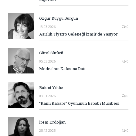
Özgür Duygu Durgun
13.03.2026
0
Asırlık Tiyatro Geleneği İzmir’de Yaşıyor
Gürel Sürücü
05.03.2026
0
Medea’nın Kafasına Dair
Bülent Yıldız
03.01.2026
0
“Kanlı Kabare” Oyununun Esbabı Mucibesi
İrem Erdoğan
25.12.2025
0