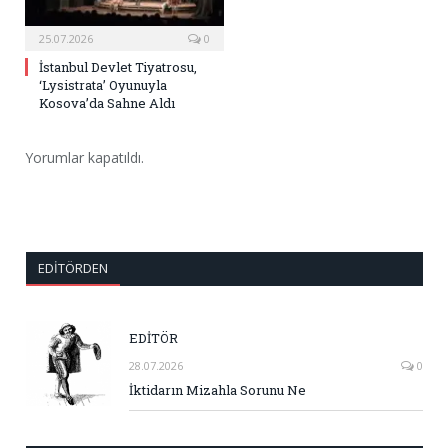
25.07.2026
0
İstanbul Devlet Tiyatrosu,
‘Lysistrata’ Oyunuyla
Kosova’da Sahne Aldı
Yorumlar kapatıldı.
EDITÖRDEN
EDİTÖR
28.07.2026
0
İktidarın Mizahla Sorunu Ne