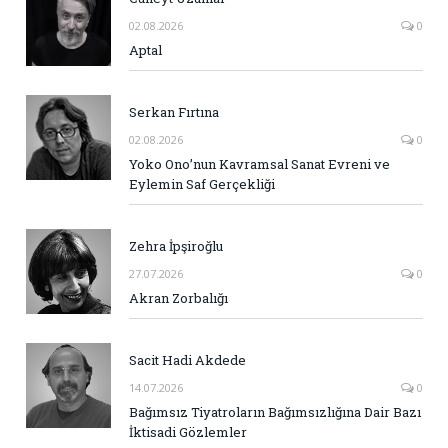
02.08.2026
0
Aptal
Serkan Fırtına
02.08.2026
0
Yoko Ono’nun Kavramsal Sanat Evreni ve
Eylemin Saf Gerçekliği
Zehra İpşiroğlu
27.07.2026
0
Akran Zorbalığı
Sacit Hadi Akdede
14.07.2026
0
Bağımsız Tiyatroların Bağımsızlığına Dair Bazı
İktisadi Gözlemler