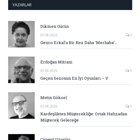
YAZARLAR
Dikmen Gürün
09.08.2026
0
Genco Erkal’a Bir Kez Daha ‘Merhaba’…
Erdoğan Mitrani
09.08.2026
0
Geçen Sezonun En İyi Oyunları – V
Metin Göksel
03.08.2026
0
Kardeşlikten Müşterekliğe: Ortak Hafızadan
Müşterek Geleceğe
Cüneyt Uzunlar