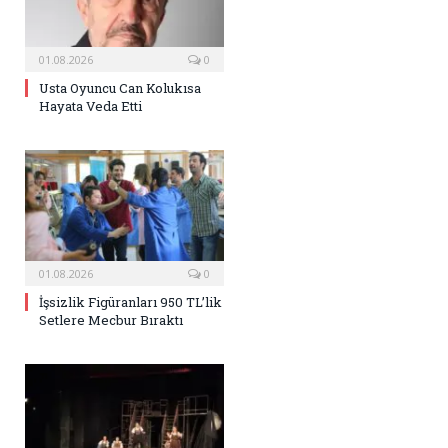
01.08.2026
0
Usta Oyuncu Can Kolukısa
Hayata Veda Etti
01.08.2026
0
İşsizlik Figüranları 950 TL’lik
Setlere Mecbur Bıraktı