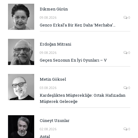
Dikmen Gürün
09.08.2026
0
Genco Erkal’a Bir Kez Daha ‘Merhaba’…
Erdoğan Mitrani
09.08.2026
0
Geçen Sezonun En İyi Oyunları – V
Metin Göksel
03.08.2026
0
Kardeşlikten Müşterekliğe: Ortak Hafızadan
Müşterek Geleceğe
Cüneyt Uzunlar
02.08.2026
0
Aptal