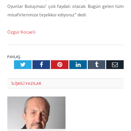
Oyunlar Buluşması’ çok faydalı olacak. Bugün gelen tüm
misafirlerimize teşekkür ediyoruz” dedi.
Özgür Kocaeli
PAYLAŞ.
Twitter
Facebook
Pinterest
LinkedIn
Tumblr
E-
Posta
ILIŞKILI
YAZILAR