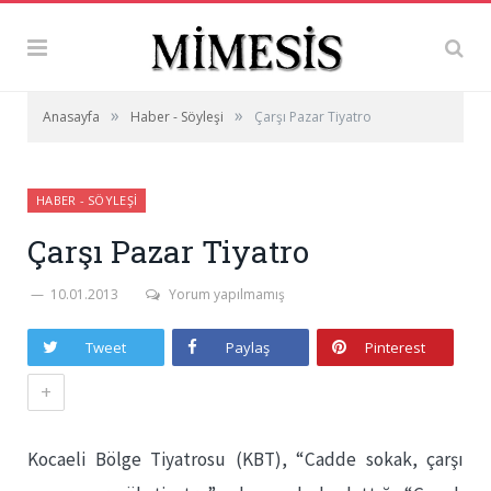
»
»
Anasayfa
Haber - Söyleşi
Çarşı Pazar Tiyatro
HABER - SÖYLEŞI
Çarşı Pazar Tiyatro
10.01.2013
Yorum yapılmamış
Tweet
Paylaş
Pinterest
+
Kocaeli Bölge Tiyatrosu (KBT), “Cadde sokak, çarşı