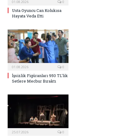
01.08.2026
0
Usta Oyuncu Can Kolukısa
Hayata Veda Etti
01.08.2026
0
İşsizlik Figüranları 950 TL’lik
Setlere Mecbur Bıraktı
25.07.2026
0