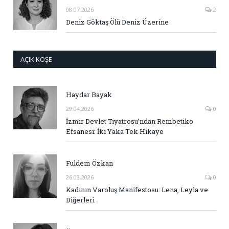
08.07.2026
2
Deniz Göktaş Ölü Deniz Üzerine
AÇIK KÖŞE
Haydar Bayak
29.04.2026
0
İzmir Devlet Tiyatrosu’ndan Rembetiko
Efsanesi: İki Yaka Tek Hikaye
Fuldem Özkan
26.03.2026
0
Kadının Varoluş Manifestosu: Lena, Leyla ve
Diğerleri