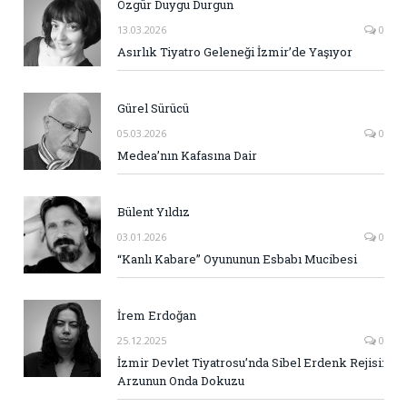
Özgür Duygu Durgun
13.03.2026
0
Asırlık Tiyatro Geleneği İzmir’de Yaşıyor
Gürel Sürücü
05.03.2026
0
Medea’nın Kafasına Dair
Bülent Yıldız
03.01.2026
0
“Kanlı Kabare” Oyununun Esbabı Mucibesi
İrem Erdoğan
25.12.2025
0
İzmir Devlet Tiyatrosu’nda Sibel Erdenk Rejisi:
Arzunun Onda Dokuzu