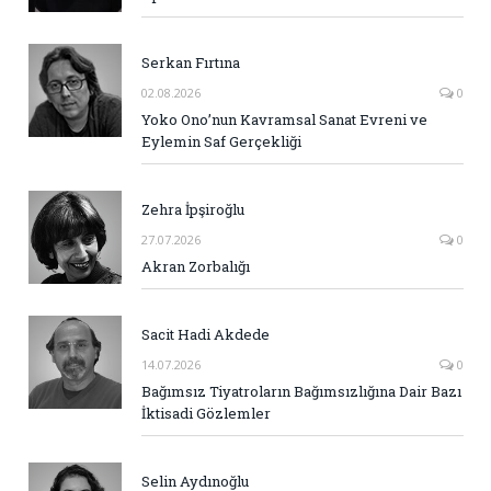
Serkan Fırtına
02.08.2026
0
Yoko Ono’nun Kavramsal Sanat Evreni ve
Eylemin Saf Gerçekliği
Zehra İpşiroğlu
27.07.2026
0
Akran Zorbalığı
Sacit Hadi Akdede
14.07.2026
0
Bağımsız Tiyatroların Bağımsızlığına Dair Bazı
İktisadi Gözlemler
Selin Aydınoğlu