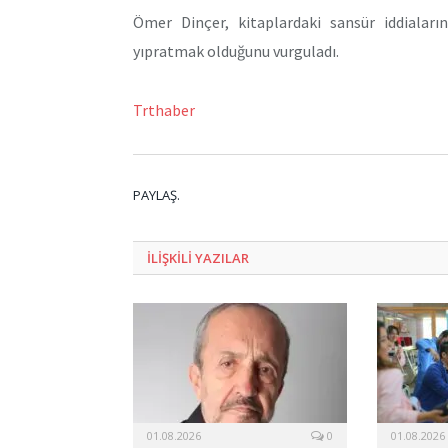
Ömer Dinçer, kitaplardaki sansür iddiaların
yıpratmak olduğunu vurguladı.
Trthaber
PAYLAŞ.
ILIŞKILI
YAZILAR
01.08.2026
0
01.08.2026