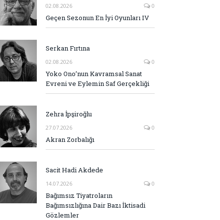
02.08.2026
0
Geçen Sezonun En İyi Oyunları IV
Serkan Fırtına
02.08.2026
0
Yoko Ono’nun Kavramsal Sanat
Evreni ve Eylemin Saf Gerçekliği
Zehra İpşiroğlu
27.07.2026
0
Akran Zorbalığı
Sacit Hadi Akdede
14.07.2026
0
Bağımsız Tiyatroların
Bağımsızlığına Dair Bazı İktisadi
Gözlemler