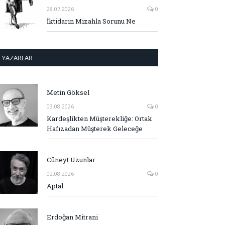
28.07.2026
0
İktidarın Mizahla Sorunu Ne
YAZARLAR
Metin Göksel
03.08.2026
0
Kardeşlikten Müşterekliğe: Ortak
Hafızadan Müşterek Geleceğe
Cüneyt Uzunlar
02.08.2026
0
Aptal
Erdoğan Mitrani