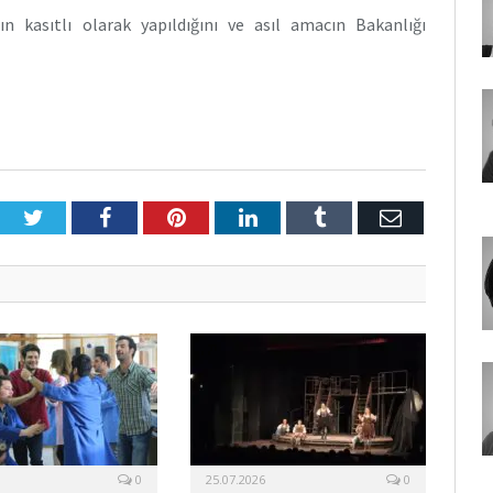
ın kasıtlı olarak yapıldığını ve asıl amacın Bakanlığı
Twitter
Facebook
Pinterest
LinkedIn
Tumblr
E-
Posta
0
25.07.2026
0