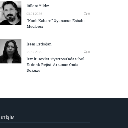
Bülent Yıldız
03.01.2026
0
“Kanlı Kabare” Oyununun Esbabı
Mucibesi
İrem Erdoğan
25.12.2025
0
İzmir Devlet Tiyatrosu’nda Sibel
Erdenk Rejisi: Arzunun Onda
Dokuzu
LETİŞİM