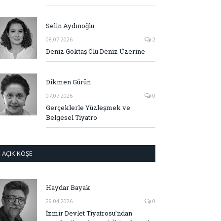
Selin Aydınoğlu
08.07.2026
2
Deniz Göktaş Ölü Deniz Üzerine
Dikmen Gürün
07.07.2026
0
Gerçeklerle Yüzleşmek ve
Belgesel Tiyatro
AÇIK KÖŞE
Haydar Bayak
29.04.2026
0
İzmir Devlet Tiyatrosu’ndan