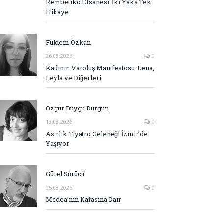
Rembetiko Efsanesi: İki Yaka Tek
Hikaye
Fuldem Özkan
26.03.2026
0
Kadının Varoluş Manifestosu: Lena,
Leyla ve Diğerleri
Özgür Duygu Durgun
13.03.2026
0
Asırlık Tiyatro Geleneği İzmir’de
Yaşıyor
Gürel Sürücü
05.03.2026
0
Medea’nın Kafasına Dair