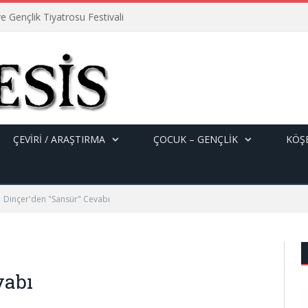
e Gençlik Tiyatrosu Festivali
ÇEVİRİ / ARAŞTIRMA
ÇOCUK – GENÇLIK
KÖŞE
Dinçer'den "Sansür" Cevabı
vabı