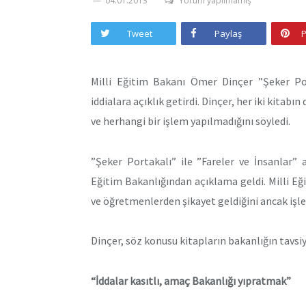
04.01.2013
Yorum yapılmamış
Tweet
Paylaş
P
Milli Eğitim Bakanı Ömer Dinçer ”Şeker Port
iddialara açıklık getirdi. Dinçer, her iki kitabı
ve herhangi bir işlem yapılmadığını söyledi.
”Şeker Portakalı” ile ”Fareler ve İnsanlar” 
Eğitim Bakanlığından açıklama geldi. Milli Eği
ve öğretmenlerden şikayet geldiğini ancak işle
Dinçer, söz konusu kitapların bakanlığın tavsiye
“İddalar kasıtlı, amaç Bakanlığı yıpratmak”