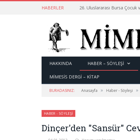
HABERLER
26. Uluslararası Bursa Çocuk v
HAKKINDA
HABER – SÖYLEŞI
MİMESİS DERGİ – KİTAP
»
»
BURADASINIZ:
Anasayfa
Haber - Söyleşi
HABER - SÖYLEŞI
Dinçer'den "Sansür" Ce