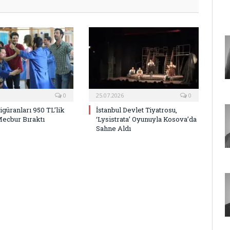
0
25.07.2026
0
Figüranları 950 TL’lik
İstanbul Devlet Tiyatrosu,
Mecbur Bıraktı
‘Lysistrata’ Oyunuyla Kosova’da
Sahne Aldı