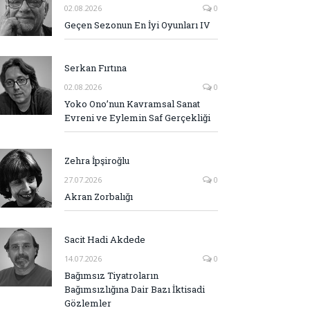
02.08.2026
0
Geçen Sezonun En İyi Oyunları IV
Serkan Fırtına
02.08.2026
0
Yoko Ono’nun Kavramsal Sanat
Evreni ve Eylemin Saf Gerçekliği
Zehra İpşiroğlu
27.07.2026
0
Akran Zorbalığı
Sacit Hadi Akdede
14.07.2026
0
Bağımsız Tiyatroların
Bağımsızlığına Dair Bazı İktisadi
Gözlemler