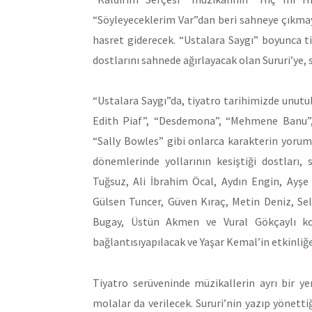
“Söyleyeceklerim Var”dan beri sahneye çıkmaya
hasret giderecek. “Ustalara Saygı” boyunca ti
dostlarını sahnede ağırlayacak olan Sururi’ye,
“Ustalara Saygı”da, tiyatro tarihimizde unutul
Edith Piaf”, “Desdemona”, “Mehmene Banu”, “
“Sally Bowles” gibi onlarca karakterin yorum
dönemlerinde yollarının kesiştiği dostları,
Tuğsuz, Ali İbrahim Öcal, Aydın Engin, Ayş
Gülsen Tuncer, Güven Kıraç, Metin Deniz, Sel
Bugay, Üstün Akmen ve Vural Gökçaylı kon
bağlantısıyapılacak ve Yaşar Kemal’in etkinliğ
Tiyatro serüveninde müzikallerin ayrı bir ye
molalar da verilecek. Sururi’nin yazıp yönett