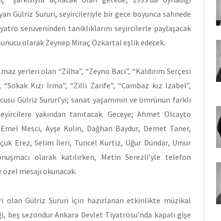
n Gülriz Sururi, seyircileriyle bir gece boyunca sahnede
yatro serüveninden tanıklıklarını seyircilerle paylaşacak
 sunucu olarak Zeynep Miraç Özkartal eşlik edecek.
maz yerleri olan “Zilha”, “Zeyno Bacı”, “Kaldırım Serçesi
Sokak Kızı İrma”, “Zilli Zarife”, “Cambaz kız Izabel”,
cusu Gülriz Sururi’yi; sanat yaşamının ve ömrünün farklı
 seyircilere yakından tanıtacak. Geceye; Ahmet Olcayto
e Emel Mesci, Ayşe Kulin, Dağhan Baydur, Demet Taner,
çuk Erez, Selim İleri, Tuncel Kurtiz, Uğur Dündar, Umur
uşmacı olarak katılırken, Metin Serezli’yle telefon
e özel mesajı okunacak.
ri olan Gülriz Sururi için hazırlanan etkinlikte müzikal
iği, beş sezondur Ankara Devlet Tiyatrosu’nda kapalı gişe