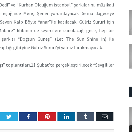
Dedi” ve “Kurban Olduğum İstanbul” şarkılarını, müzikali
u eşliğinde Meriç Şener yorumlayacak. Sema dageceye
“Seven Kalp Böyle Yanar”ile katılacak. Gülriz Sururi için
abare” klibinin de seyircilere sunulacağı gece, hep bir
ü şarkısı “Doğsun Güneş” (Let The Sun Shine in) ile
ptığı gibi yine Gülriz Sururi’yi yalnız bırakmayacak.
ı” toplantıları,11 Şubat’ta gerçekleştirilecek “Sevgililer
Twitter
Facebook
Pinterest
LinkedIn
Tumblr
E-
Posta