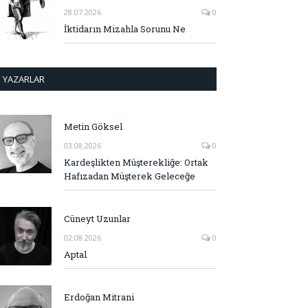
28.07.2026
0
İktidarın Mizahla Sorunu Ne
YAZARLAR
Metin Göksel
03.08.2026
0
Kardeşlikten Müşterekliğe: Ortak
Hafızadan Müşterek Geleceğe
Cüneyt Uzunlar
02.08.2026
0
Aptal
Erdoğan Mitrani