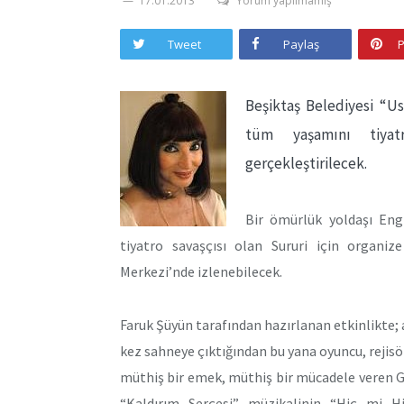
17.01.2013
Yorum yapılmamış
Tweet
Paylaş
P
Beşiktaş Belediyesi “Us
tüm yaşamını tiyatr
gerçekleştirilecek.
Bir ömürlük yoldaşı Engin
tiyatro savaşçısı olan Sururi için organiz
Merkezi’nde izlenebilecek.
Faruk Şüyün tarafından hazırlanan etkinlikte;
kez sahneye çıktığından bu yana oyuncu, rejisör,
müthiş bir emek, müthiş bir mücadele veren Gü
“Kaldırım Serçesi” müzikalinin “Hiç mi Hi