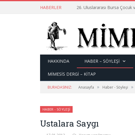
HABERLER
26. Uluslararası Bursa Çocuk v
HAKKINDA
HABER – SÖYLEŞI
MİMESİS DERGİ – KİTAP
»
»
BURADASINIZ:
Anasayfa
Haber - Söyleşi
HABER - SÖYLEŞI
Ustalara Saygı