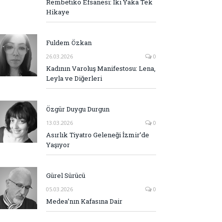
Rembetiko Efsanesi: İki Yaka Tek
Hikaye
Fuldem Özkan
26.03.2026
0
Kadının Varoluş Manifestosu: Lena,
Leyla ve Diğerleri
Özgür Duygu Durgun
13.03.2026
0
Asırlık Tiyatro Geleneği İzmir’de
Yaşıyor
Gürel Sürücü
05.03.2026
0
Medea’nın Kafasına Dair