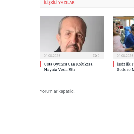
ILIŞKILI
YAZILAR
01.08.2026
0
01.08.2026
Usta Oyuncu Can Kolukısa
İşsizlik 
Hayata Veda Etti
Setlere 
Yorumlar kapatıldı.