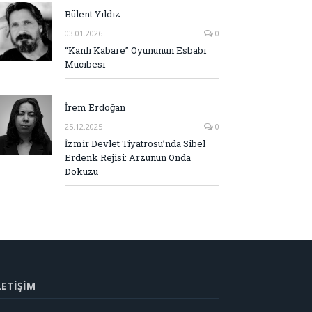
Bülent Yıldız
03.01.2026
0
“Kanlı Kabare” Oyununun Esbabı
Mucibesi
İrem Erdoğan
25.12.2025
0
İzmir Devlet Tiyatrosu’nda Sibel
Erdenk Rejisi: Arzunun Onda
Dokuzu
LETİŞİM