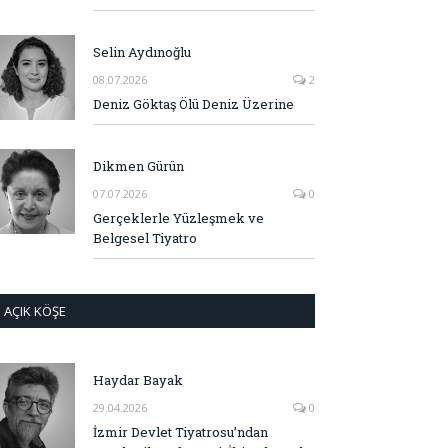
Selin Aydınoğlu
08.07.2026
2
Deniz Göktaş Ölü Deniz Üzerine
Dikmen Gürün
07.07.2026
0
Gerçeklerle Yüzleşmek ve
Belgesel Tiyatro
AÇIK KÖŞE
Haydar Bayak
29.04.2026
0
İzmir Devlet Tiyatrosu’ndan