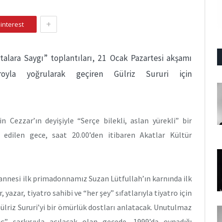
+
interest
talara Saygı” toplantıları, 21 Ocak Pazartesi akşamı
oyla yoğrularak geçiren Gülriz Sururi için
 Cezzar’ın deyişiyle “Serçe bilekli, aslan yürekli” bir
e edilen gece, saat 20.00’den itibaren Akatlar Kültür
 annesi ilk primadonnamız Suzan Lütfullah’ın karnında ilk
 yazar, tiyatro sahibi ve “her şey” sıfatlarıyla tiyatro için
lriz Sururi’yi bir ömürlük dostları anlatacak. Unutulmaz
ç” şarkısıyla açılacak olan gecede, 1999’da oynadığı