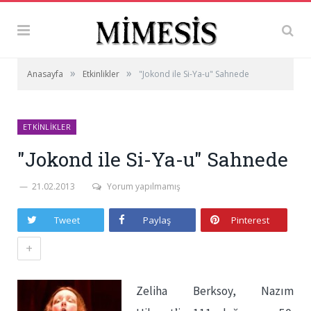
»
»
Anasayfa
Etkinlikler
"Jokond ile Si-Ya-u" Sahnede
ETKINLIKLER
"Jokond ile Si-Ya-u" Sahnede
21.02.2013
Yorum yapılmamış
Tweet
Paylaş
Pinterest
+
Zeliha Berksoy, Nazım