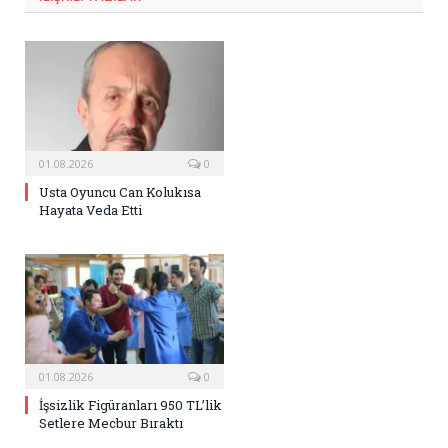
01.08.2026
0
Usta Oyuncu Can Kolukısa
Hayata Veda Etti
01.08.2026
0
İşsizlik Figüranları 950 TL’lik
Setlere Mecbur Bıraktı