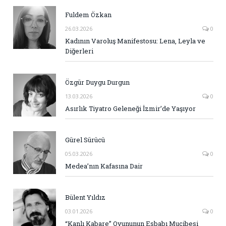
Fuldem Özkan
26.03.2026
0
Kadının Varoluş Manifestosu: Lena, Leyla ve
Diğerleri
Özgür Duygu Durgun
13.03.2026
0
Asırlık Tiyatro Geleneği İzmir’de Yaşıyor
Gürel Sürücü
05.03.2026
0
Medea’nın Kafasına Dair
Bülent Yıldız
03.01.2026
0
“Kanlı Kabare” Oyununun Esbabı Mucibesi