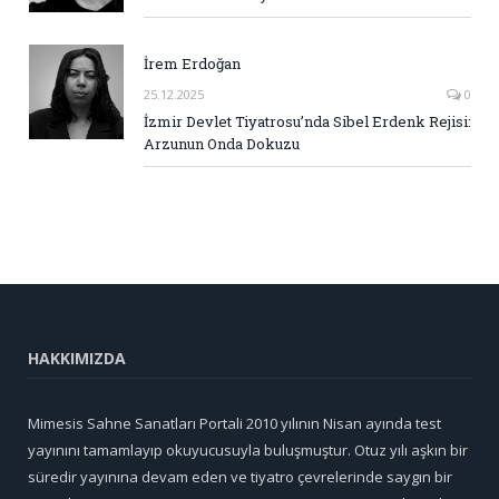
İrem Erdoğan
25.12.2025
0
İzmir Devlet Tiyatrosu’nda Sibel Erdenk Rejisi:
Arzunun Onda Dokuzu
HAKKIMIZDA
Mimesis Sahne Sanatları Portali 2010 yılının Nisan ayında test
yayınını tamamlayıp okuyucusuyla buluşmuştur. Otuz yılı aşkın bir
süredir yayınına devam eden ve tiyatro çevrelerinde saygın bir