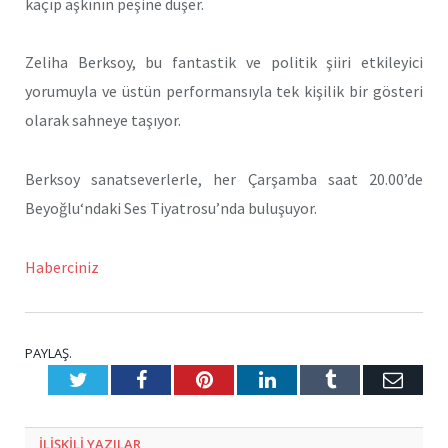
kaçıp aşkının peşine düşer.
Zeliha Berksoy, bu fantastik ve politik şiiri etkileyici
yorumuyla ve üstün performansıyla tek kişilik bir gösteri
olarak sahneye taşıyor.
Berksoy sanatseverlerle, her Çarşamba saat 20.00’de
Beyoğlu‘ndaki Ses Tiyatrosu’nda buluşuyor.
Haberciniz
PAYLAŞ.
Twitter
Facebook
Pinterest
LinkedIn
Tumblr
E-
Posta
ILIŞKILI
YAZILAR