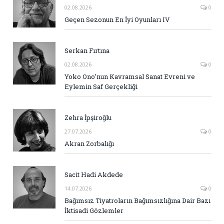
02.08.2026
0
Geçen Sezonun En İyi Oyunları IV
Serkan Fırtına
02.08.2026
0
Yoko Ono’nun Kavramsal Sanat Evreni ve
Eylemin Saf Gerçekliği
Zehra İpşiroğlu
27.07.2026
0
Akran Zorbalığı
Sacit Hadi Akdede
14.07.2026
0
Bağımsız Tiyatroların Bağımsızlığına Dair Bazı
İktisadi Gözlemler