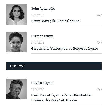
Selin Aydınoğlu
08.07.2026
2
Deniz Göktaş Ölü Deniz Üzerine
Dikmen Gürün
07.07.2026
0
Gerçeklerle Yüzleşmek ve Belgesel Tiyatro
AÇIK KÖŞE
Haydar Bayak
29.04.2026
0
İzmir Devlet Tiyatrosu’ndan Rembetiko
Efsanesi: İki Yaka Tek Hikaye