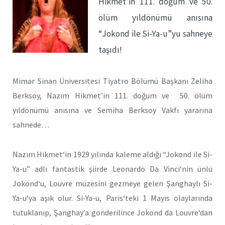
Hikmet’in 111. doğum ve 50.
ölüm yıldönümü anısına
“Jokond ile Si-Ya-u”yu sahneye
taşıdı!
Mimar Sinan Üniversitesi Tiyatro Bölümü Başkanı Zeliha
Berksoy, Nazım Hikmet’in 111. doğum ve 50. ölüm
yıldönümü anısına ve Semiha Berksoy Vakfı yararına
sahnede…
Nazım Hikmet‘in 1929 yılında kaleme aldığı “Jokond ile Si-
Ya-u” adlı fantastik şiirde Leonardo Da Vinci‘nin ünlü
Jokond‘u, Louvre müzesini gezmeye gelen Şanghaylı Si-
Ya-u‘ya aşık olur. Si-Ya-u, Paris‘teki 1 Mayıs olaylarında
tutuklanıp, Şanghay’a gönderilince Jokond da Louvre‘dan