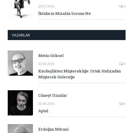
28.07.2026
0
İktidarın Mizahla Sorunu Ne
YAZARLAR
Metin Göksel
03.08.2026
0
Kardeşlikten Müşterekliğe: Ortak Hafızadan
Müşterek Geleceğe
Cüneyt Uzunlar
02.08.2026
0
Aptal
Erdoğan Mitrani