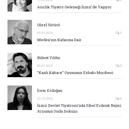
Asırlık Tiyatro Geleneği İzmir’de Yaşıyor
Gürel Sürücü
05.03.2026
0
Medea’nın Kafasına Dair
Bülent Yıldız
03.01.2026
0
“Kanlı Kabare” Oyununun Esbabı Mucibesi
İrem Erdoğan
25.12.2025
0
İzmir Devlet Tiyatrosu’nda Sibel Erdenk Rejisi:
Arzunun Onda Dokuzu