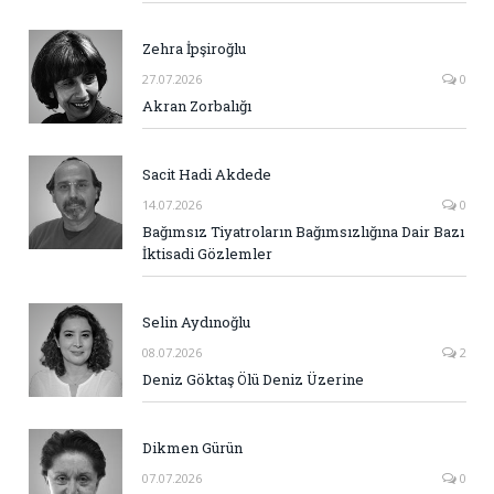
Zehra İpşiroğlu
27.07.2026
0
Akran Zorbalığı
Sacit Hadi Akdede
14.07.2026
0
Bağımsız Tiyatroların Bağımsızlığına Dair Bazı
İktisadi Gözlemler
Selin Aydınoğlu
08.07.2026
2
Deniz Göktaş Ölü Deniz Üzerine
Dikmen Gürün
07.07.2026
0