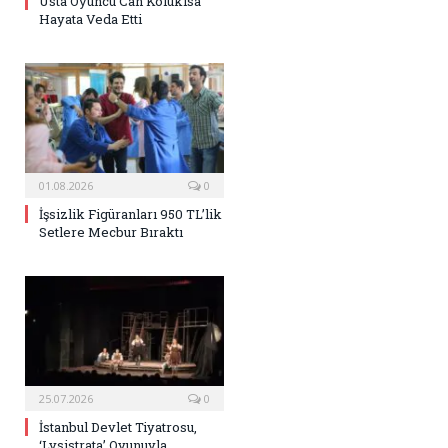
Usta Oyuncu Can Kolukısa
Hayata Veda Etti
01.08.2026
0
İşsizlik Figüranları 950 TL’lik
Setlere Mecbur Bıraktı
25.07.2026
0
İstanbul Devlet Tiyatrosu,
‘Lysistrata’ Oyunuyla