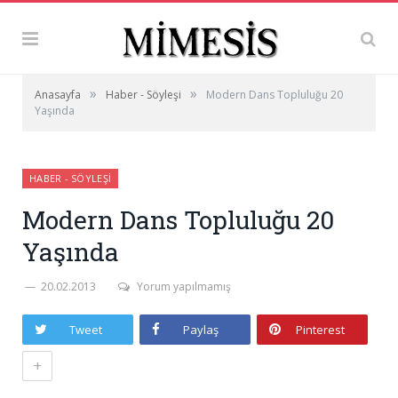
»
»
Anasayfa
Haber - Söyleşi
Modern Dans Topluluğu 20
Yaşında
HABER - SÖYLEŞI
Modern Dans Topluluğu 20
Yaşında
20.02.2013
Yorum yapılmamış
Tweet
Paylaş
Pinterest
+