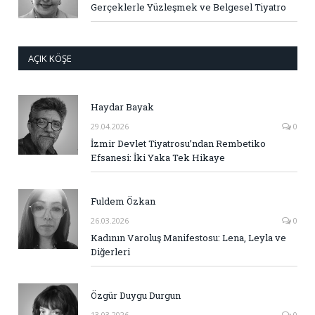
Gerçeklerle Yüzleşmek ve Belgesel Tiyatro
AÇIK KÖŞE
Haydar Bayak
29.04.2026
0
İzmir Devlet Tiyatrosu’ndan Rembetiko
Efsanesi: İki Yaka Tek Hikaye
Fuldem Özkan
26.03.2026
0
Kadının Varoluş Manifestosu: Lena, Leyla ve
Diğerleri
Özgür Duygu Durgun
13.03.2026
0