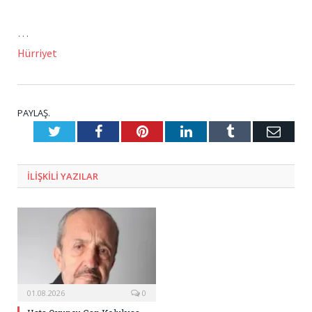
…
Hürriyet
PAYLAŞ.
Twitter
Facebook
Pinterest
LinkedIn
Tumblr
E-
Posta
ILIŞKILI
YAZILAR
01.08.2026
0