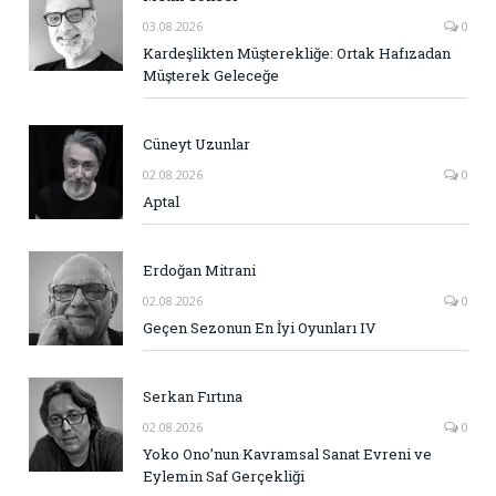
03.08.2026
0
Kardeşlikten Müşterekliğe: Ortak Hafızadan
Müşterek Geleceğe
Cüneyt Uzunlar
02.08.2026
0
Aptal
Erdoğan Mitrani
02.08.2026
0
Geçen Sezonun En İyi Oyunları IV
Serkan Fırtına
02.08.2026
0
Yoko Ono’nun Kavramsal Sanat Evreni ve
Eylemin Saf Gerçekliği