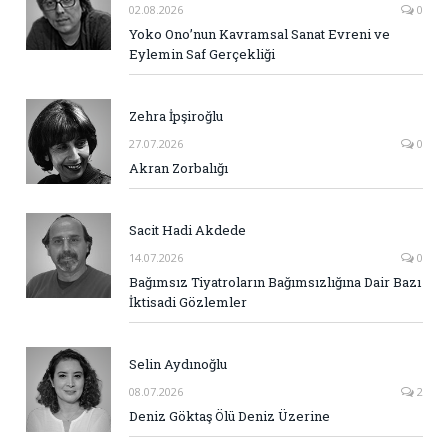
02.08.2026
0
Yoko Ono’nun Kavramsal Sanat Evreni ve
Eylemin Saf Gerçekliği
Zehra İpşiroğlu
27.07.2026
0
Akran Zorbalığı
Sacit Hadi Akdede
14.07.2026
0
Bağımsız Tiyatroların Bağımsızlığına Dair Bazı
İktisadi Gözlemler
Selin Aydınoğlu
08.07.2026
2
Deniz Göktaş Ölü Deniz Üzerine