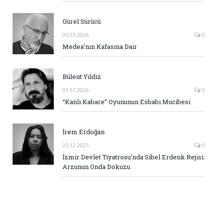
Gürel Sürücü
05.03.2026
0
Medea’nın Kafasına Dair
Bülent Yıldız
03.01.2026
0
“Kanlı Kabare” Oyununun Esbabı Mucibesi
İrem Erdoğan
25.12.2025
0
İzmir Devlet Tiyatrosu’nda Sibel Erdenk Rejisi:
Arzunun Onda Dokuzu