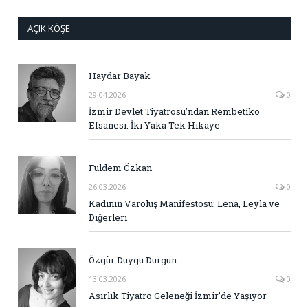
AÇIK KÖŞE
Haydar Bayak
29.04.2026
0
İzmir Devlet Tiyatrosu’ndan Rembetiko
Efsanesi: İki Yaka Tek Hikaye
Fuldem Özkan
26.03.2026
0
Kadının Varoluş Manifestosu: Lena, Leyla ve
Diğerleri
Özgür Duygu Durgun
13.03.2026
0
Asırlık Tiyatro Geleneği İzmir’de Yaşıyor