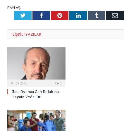
PAYLAŞ.
Twitter
Facebook
Pinterest
LinkedIn
Tumblr
E-
Posta
ILIŞKILI
YAZILAR
01.08.2026
0
Usta Oyuncu Can Kolukısa
Hayata Veda Etti