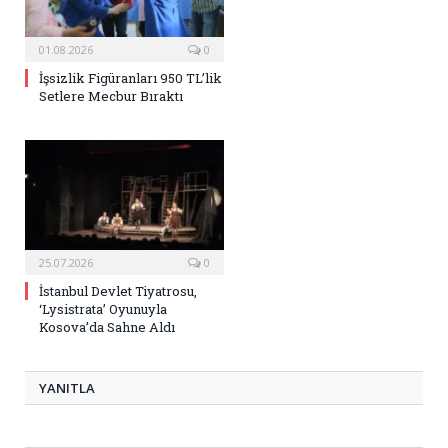
01.08.2026
0
İşsizlik Figüranları 950 TL’lik
Setlere Mecbur Bıraktı
25.07.2026
0
İstanbul Devlet Tiyatrosu,
‘Lysistrata’ Oyunuyla
Kosova’da Sahne Aldı
YANITLA