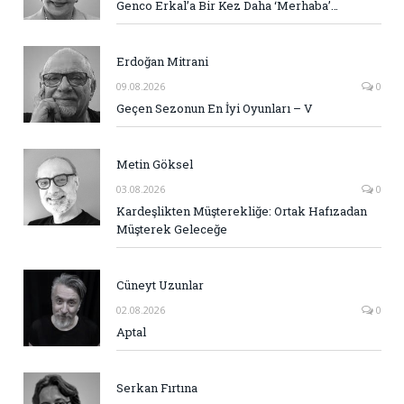
Genco Erkal’a Bir Kez Daha ‘Merhaba’…
Erdoğan Mitrani
09.08.2026
0
Geçen Sezonun En İyi Oyunları – V
Metin Göksel
03.08.2026
0
Kardeşlikten Müşterekliğe: Ortak Hafızadan
Müşterek Geleceğe
Cüneyt Uzunlar
02.08.2026
0
Aptal
Serkan Fırtına