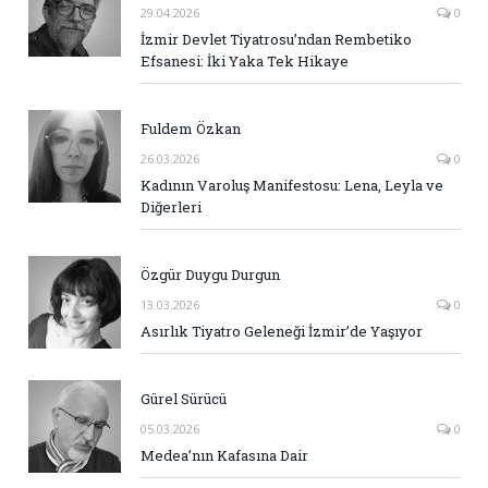
29.04.2026
0
İzmir Devlet Tiyatrosu’ndan Rembetiko
Efsanesi: İki Yaka Tek Hikaye
Fuldem Özkan
26.03.2026
0
Kadının Varoluş Manifestosu: Lena, Leyla ve
Diğerleri
Özgür Duygu Durgun
13.03.2026
0
Asırlık Tiyatro Geleneği İzmir’de Yaşıyor
Gürel Sürücü
05.03.2026
0
Medea’nın Kafasına Dair