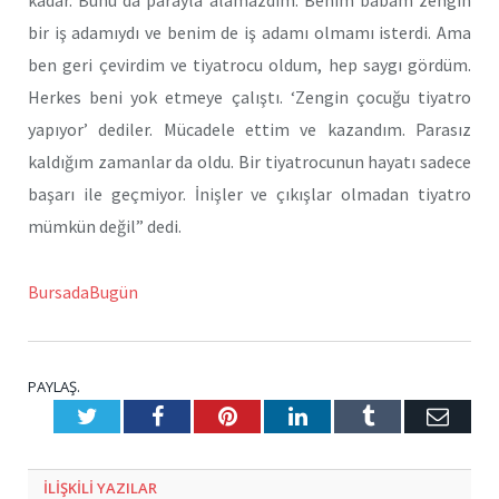
bir iş adamıydı ve benim de iş adamı olmamı isterdi. Ama
ben geri çevirdim ve tiyatrocu oldum, hep saygı gördüm.
Herkes beni yok etmeye çalıştı. ‘Zengin çocuğu tiyatro
yapıyor’ dediler. Mücadele ettim ve kazandım. Parasız
kaldığım zamanlar da oldu. Bir tiyatrocunun hayatı sadece
başarı ile geçmiyor. İnişler ve çıkışlar olmadan tiyatro
mümkün değil” dedi.
BursadaBugün
PAYLAŞ.
Twitter
Facebook
Pinterest
LinkedIn
Tumblr
E-
Posta
ILIŞKILI
YAZILAR