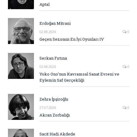
Aptal
Erdoğan Mitrani
02.08.2026
0
Geçen Sezonun En İyi Oyunları IV
Serkan Fırtına
02.08.2026
0
Yoko Ono’nun Kavramsal Sanat Evreni ve
Eylemin Saf Gerçekliği
Zehra İpşiroğlu
27.07.2026
0
Akran Zorbalığı
Sacit Hadi Akdede