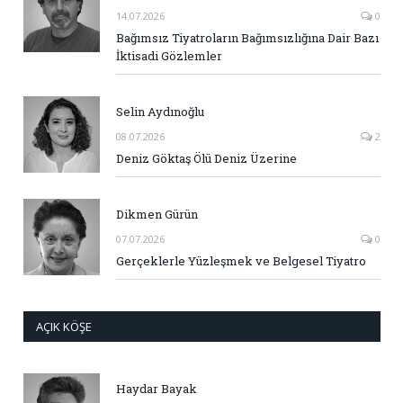
14.07.2026
0
Bağımsız Tiyatroların Bağımsızlığına Dair Bazı
İktisadi Gözlemler
Selin Aydınoğlu
08.07.2026
2
Deniz Göktaş Ölü Deniz Üzerine
Dikmen Gürün
07.07.2026
0
Gerçeklerle Yüzleşmek ve Belgesel Tiyatro
AÇIK KÖŞE
Haydar Bayak