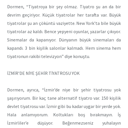
Dormen, “Tiyatroya bir şey olmaz. Tiyatro şu an da bir
devrim geçiriyor. Küçük tiyatrolar her tarafta var. Büyük
tiyatrolar şu an çöküntü vaziyette. New York’ta bile büyük
tiyatrolar az kaldı. Bence yepyeni oyunlar, yazarlar çıkıyor.
Sinemalar da kapanıyor. Dünyanın büyük sinemaları da
kapandı. 3 bin kişilik salonlar kalmadı. Hem sinema hem
tiyatronun rakibi televizyon” diye konuştu.
İZMİR’DE NİYE ŞEHİR TİYATROSU YOK
Dormen, ayrıca, “İzmir’de niye bir şehir tiyatrosu yok
şaşırıyorum. Bir kaç tane alternatif tiyatro var. 150 kişilik
devlet tiyatrosu var. İzmir gibi bu kadar uygar bir yerde yok.
Hala anlamıyorum. Koltukları boş bırakmayın. İş
İzmirliler’e düşüyor. Beğenmezseniz yuhalayın