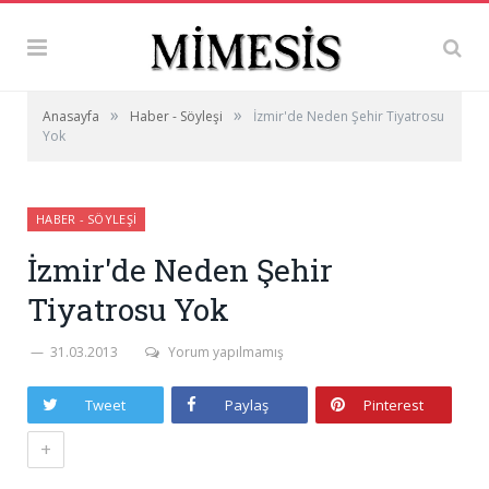
»
»
Anasayfa
Haber - Söyleşi
İzmir'de Neden Şehir Tiyatrosu
Yok
HABER - SÖYLEŞI
İzmir'de Neden Şehir
Tiyatrosu Yok
31.03.2013
Yorum yapılmamış
Tweet
Paylaş
Pinterest
+