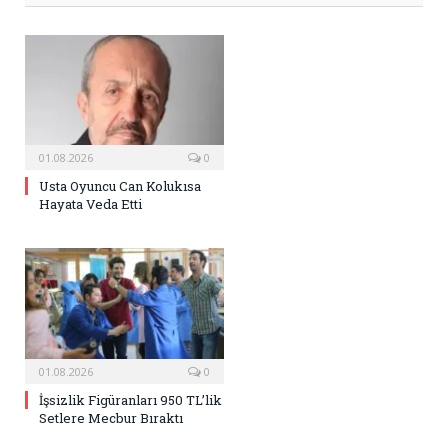
01.08.2026
0
Usta Oyuncu Can Kolukısa
Hayata Veda Etti
01.08.2026
0
İşsizlik Figüranları 950 TL’lik
Setlere Mecbur Bıraktı