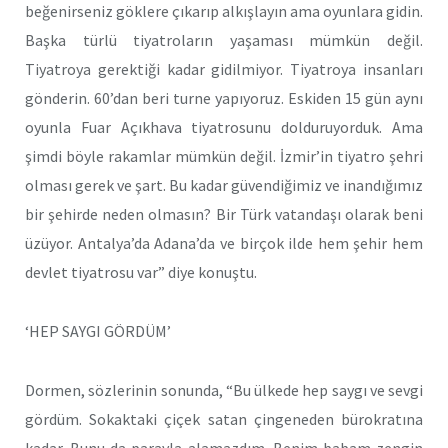
beğenirseniz göklere çıkarıp alkışlayın ama oyunlara gidin.
Başka türlü tiyatroların yaşaması mümkün değil.
Tiyatroya gerektiği kadar gidilmiyor. Tiyatroya insanları
gönderin. 60’dan beri turne yapıyoruz. Eskiden 15 gün aynı
oyunla Fuar Açıkhava tiyatrosunu dolduruyorduk. Ama
şimdi böyle rakamlar mümkün değil. İzmir’in tiyatro şehri
olması gerek ve şart. Bu kadar güvendiğimiz ve inandığımız
bir şehirde neden olmasın? Bir Türk vatandaşı olarak beni
üzüyor. Antalya’da Adana’da ve birçok ilde hem şehir hem
devlet tiyatrosu var” diye konuştu.
‘HEP SAYGI GÖRDÜM’
Dormen, sözlerinin sonunda, “Bu ülkede hep saygı ve sevgi
gördüm. Sokaktaki çiçek satan çingeneden bürokratına
kadar. Bunu da parayla alamazdım. Benim babam zengin