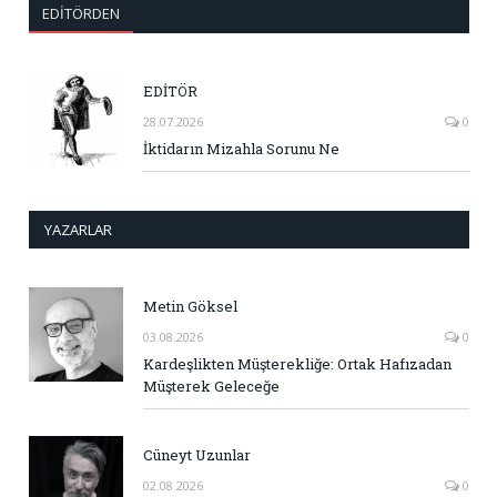
EDITÖRDEN
EDİTÖR
28.07.2026
0
İktidarın Mizahla Sorunu Ne
YAZARLAR
Metin Göksel
03.08.2026
0
Kardeşlikten Müşterekliğe: Ortak Hafızadan
Müşterek Geleceğe
Cüneyt Uzunlar
02.08.2026
0