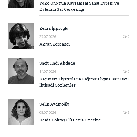
Yoko Ono’nun Kavramsal Sanat Evreni ve
Eylemin Saf Gerçekliği
Zehra İpşiroğlu
27.07.2026
0
Akran Zorbalığı
Sacit Hadi Akdede
14.07.2026
0
Bağımsız Tiyatroların Bağımsızlığına Dair Bazı
İktisadi Gözlemler
Selin Aydınoğlu
08.07.2026
2
Deniz Göktaş Ölü Deniz Üzerine