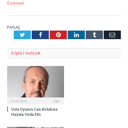
Evrensel
PAYLAŞ.
Twitter
Facebook
Pinterest
LinkedIn
Tumblr
E-
Posta
ILIŞKILI
YAZILAR
01.08.2026
0
Usta Oyuncu Can Kolukısa
Hayata Veda Etti