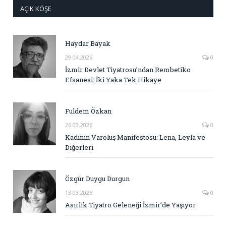
AÇIK KÖŞE
Haydar Bayak
29.04.2026
0
İzmir Devlet Tiyatrosu’ndan Rembetiko
Efsanesi: İki Yaka Tek Hikaye
Fuldem Özkan
26.03.2026
0
Kadının Varoluş Manifestosu: Lena, Leyla ve
Diğerleri
Özgür Duygu Durgun
13.03.2026
0
Asırlık Tiyatro Geleneği İzmir’de Yaşıyor