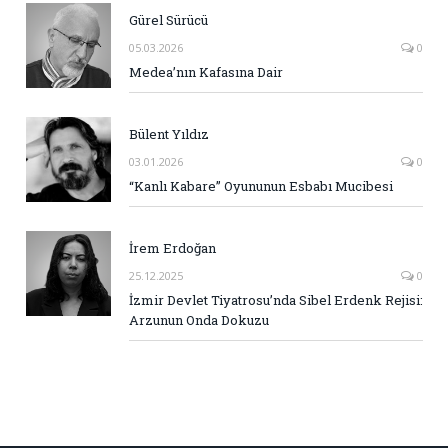
Gürel Sürücü
05.03.2026
0
Medea’nın Kafasına Dair
Bülent Yıldız
03.01.2026
0
“Kanlı Kabare” Oyununun Esbabı Mucibesi
İrem Erdoğan
25.12.2025
0
İzmir Devlet Tiyatrosu’nda Sibel Erdenk Rejisi:
Arzunun Onda Dokuzu