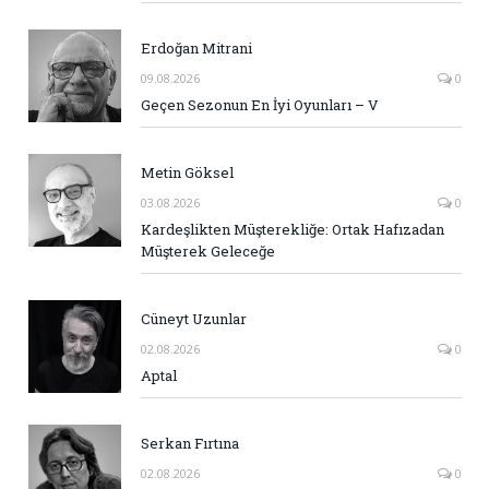
Erdoğan Mitrani
09.08.2026
0
Geçen Sezonun En İyi Oyunları – V
Metin Göksel
03.08.2026
0
Kardeşlikten Müşterekliğe: Ortak Hafızadan
Müşterek Geleceğe
Cüneyt Uzunlar
02.08.2026
0
Aptal
Serkan Fırtına
02.08.2026
0