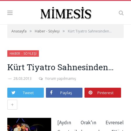
»
»
Anasayfa
Haber - Söyleşi
Kürt Tiyatro Sahnesinden…
HABER - SÖYLEŞI
Kürt Tiyatro Sahnesinden…
28.03.2013
Yorum yapılmamış
Tweet
Paylaş
Pinterest
+
[Aydın Orak’ın Evrensel