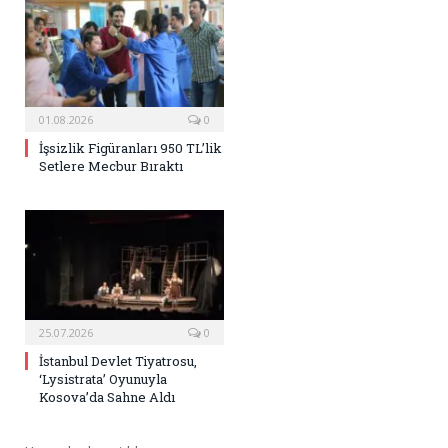
01.08.2026
0
İşsizlik Figüranları 950 TL’lik
Setlere Mecbur Bıraktı
25.07.2026
0
İstanbul Devlet Tiyatrosu,
‘Lysistrata’ Oyunuyla
Kosova’da Sahne Aldı