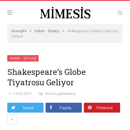
»
»
Anasayfa
Haber - Söyleşi
Shakespeare’s Globe Tiyatrosu
Geliyor
HABER - SÖYLEŞI
Shakespeare’s Globe
Tiyatrosu Geliyor
14.03.2013
Yorum yapılmamış
Tweet
Paylaş
Pinterest
+