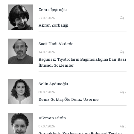
Zehra İpşiroğlu
27.07.2026
0
Akran Zorbalığı
Sacit Hadi Akdede
14.07.2026
0
Bağımsız Tiyatroların Bağımsızlığına Dair Bazı
İktisadi Gözlemler
Selin Aydınoğlu
08.07.2026
2
Deniz Göktaş Ölü Deniz Üzerine
Dikmen Gürün
07.07.2026
0
Gerçeklerle Yüzleşmek ve Belgesel Tiyatro