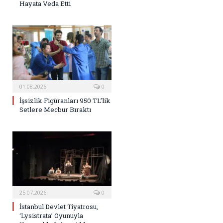
Hayata Veda Etti
01.08.2026
0
İşsizlik Figüranları 950 TL’lik
Setlere Mecbur Bıraktı
25.07.2026
0
İstanbul Devlet Tiyatrosu,
‘Lysistrata’ Oyunuyla