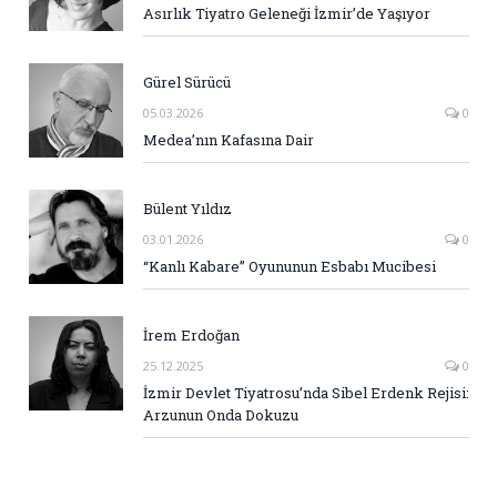
Asırlık Tiyatro Geleneği İzmir’de Yaşıyor
Gürel Sürücü
05.03.2026
0
Medea’nın Kafasına Dair
Bülent Yıldız
03.01.2026
0
“Kanlı Kabare” Oyununun Esbabı Mucibesi
İrem Erdoğan
25.12.2025
0
İzmir Devlet Tiyatrosu’nda Sibel Erdenk Rejisi:
Arzunun Onda Dokuzu