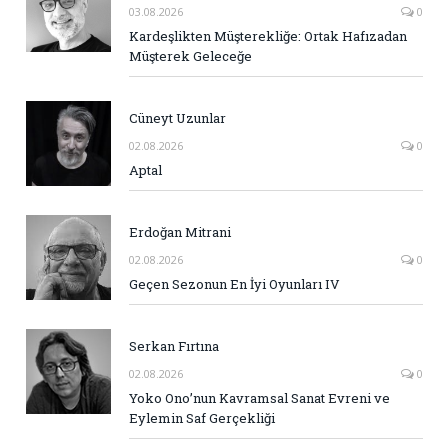
03.08.2026
0
Kardeşlikten Müşterekliğe: Ortak Hafızadan
Müşterek Geleceğe
Cüneyt Uzunlar
02.08.2026
0
Aptal
Erdoğan Mitrani
02.08.2026
0
Geçen Sezonun En İyi Oyunları IV
Serkan Fırtına
02.08.2026
0
Yoko Ono’nun Kavramsal Sanat Evreni ve
Eylemin Saf Gerçekliği