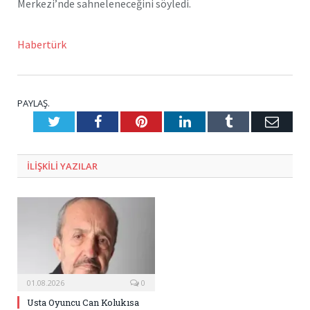
Merkezi’nde sahneleneceğini söyledi.
Habertürk
PAYLAŞ.
Twitter
Facebook
Pinterest
LinkedIn
Tumblr
E-
Posta
ILIŞKILI
YAZILAR
01.08.2026
0
Usta Oyuncu Can Kolukısa