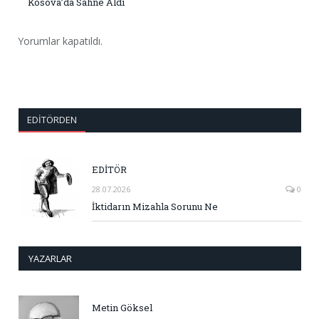
Kosova’da Sahne Aldı
Yorumlar kapatıldı.
EDITÖRDEN
EDİTÖR
28.07.2026
0
İktidarın Mizahla Sorunu Ne
YAZARLAR
Metin Göksel