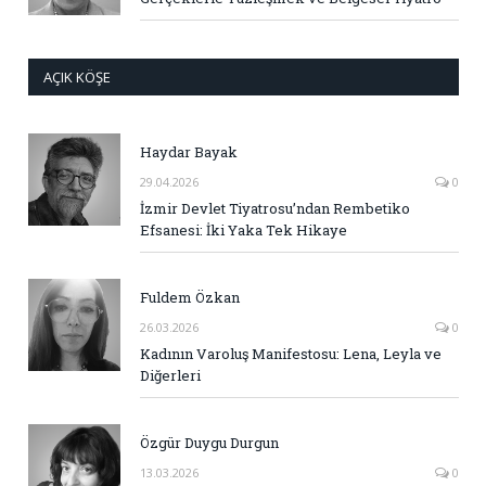
AÇIK KÖŞE
Haydar Bayak
29.04.2026
0
İzmir Devlet Tiyatrosu’ndan Rembetiko
Efsanesi: İki Yaka Tek Hikaye
Fuldem Özkan
26.03.2026
0
Kadının Varoluş Manifestosu: Lena, Leyla ve
Diğerleri
Özgür Duygu Durgun
13.03.2026
0