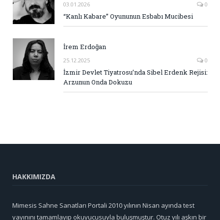
03.01.2026
0
“Kanlı Kabare” Oyununun Esbabı Mucibesi
İrem Erdoğan
25.12.2025
0
İzmir Devlet Tiyatrosu’nda Sibel Erdenk Rejisi:
Arzunun Onda Dokuzu
HAKKIMIZDA
Mimesis Sahne Sanatları Portali 2010 yılının Nisan ayında test
yayınını tamamlayıp okuyucusuyla buluşmuştur. Otuz yılı aşkın bir