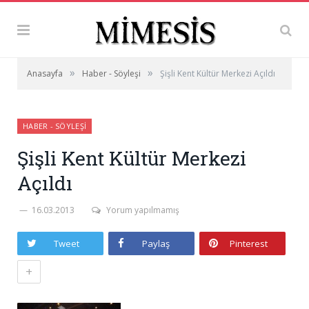
»
»
Anasayfa
Haber - Söyleşi
Şişli Kent Kültür Merkezi Açıldı
HABER - SÖYLEŞI
Şişli Kent Kültür Merkezi
Açıldı
16.03.2013
Yorum yapılmamış
Tweet
Paylaş
Pinterest
+