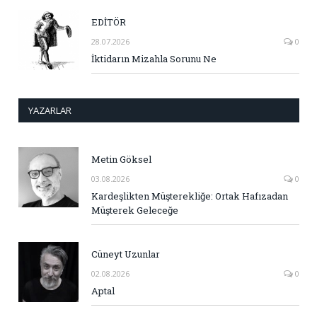
EDİTÖR
28.07.2026
0
İktidarın Mizahla Sorunu Ne
YAZARLAR
Metin Göksel
03.08.2026
0
Kardeşlikten Müşterekliğe: Ortak Hafızadan
Müşterek Geleceğe
Cüneyt Uzunlar
02.08.2026
0
Aptal