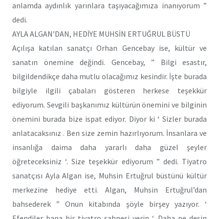
anlamda aydınlık yarınlara taşıyacağımıza inanıyorum ”
dedi.
AYLA ALGAN’DAN, HEDİYE MUHSİN ERTUĞRUL BÜSTÜ
Açılışa katılan sanatçı Orhan Gencebay ise, kültür ve
sanatın önemine değindi. Gencebay, ” Bilgi esastır,
bilgildendikçe daha mutlu olacağımız kesindir. İşte burada
bilgiyle ilgili çabaları gösteren herkese teşekkür
ediyorum. Sevgili başkanımız kültürün önemini ve bilginin
önemini burada bize ispat ediyor. Diyor ki ‘ Sizler burada
anlatacaksınız . Ben size zemin hazırlıyorum. İnsanlara ve
insanlığa daima daha yararlı daha güzel şeyler
öğreteceksiniz ‘. Size teşekkür ediyorum ” dedi. Tiyatro
sanatçısı Ayla Algan ise, Muhsin Ertuğrul büstünü kültür
merkezine hediye etti. Algan, Muhsin Ertuğrul’dan
bahsederek ” Onun kitabında şöyle birşey yazıyor. ‘
Efendiler bana bir tiyatro sahnesi verin ‘. Daha ne desin