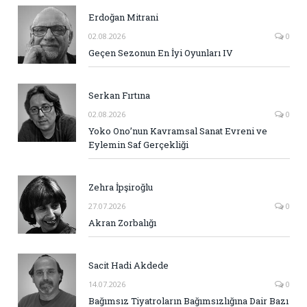
Erdoğan Mitrani
02.08.2026
0
Geçen Sezonun En İyi Oyunları IV
Serkan Fırtına
02.08.2026
0
Yoko Ono’nun Kavramsal Sanat Evreni ve
Eylemin Saf Gerçekliği
Zehra İpşiroğlu
27.07.2026
0
Akran Zorbalığı
Sacit Hadi Akdede
14.07.2026
0
Bağımsız Tiyatroların Bağımsızlığına Dair Bazı