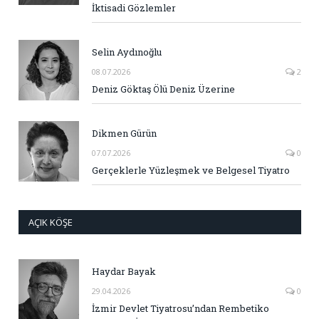
İktisadi Gözlemler
Selin Aydınoğlu
08.07.2026
2
Deniz Göktaş Ölü Deniz Üzerine
Dikmen Gürün
07.07.2026
0
Gerçeklerle Yüzleşmek ve Belgesel Tiyatro
AÇIK KÖŞE
Haydar Bayak
29.04.2026
0
İzmir Devlet Tiyatrosu’ndan Rembetiko