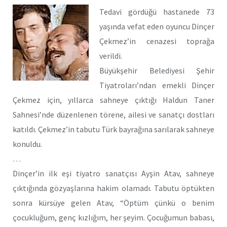
Tedavi gördüğü hastanede 73
yaşında vefat eden oyuncu Dinçer
Çekmez’in cenazesi toprağa
verildi.
Büyükşehir Belediyesi Şehir
Tiyatroları’ndan emekli Dinçer
Çekmez için, yıllarca sahneye çıktığı Haldun Taner
Sahnesi’nde düzenlenen törene, ailesi ve sanatçı dostları
katıldı. Çekmez’in tabutu Türk bayrağına sarılarak sahneye
konuldu.
…
Dinçer’in ilk eşi tiyatro sanatçısı Ayşin Atav, sahneye
çıktığında gözyaşlarına hakim olamadı. Tabutu öptükten
sonra kürsüye gelen Atav, “Öptüm çünkü o benim
çocukluğum, genç kızlığım, her şeyim. Çocuğumun babası,