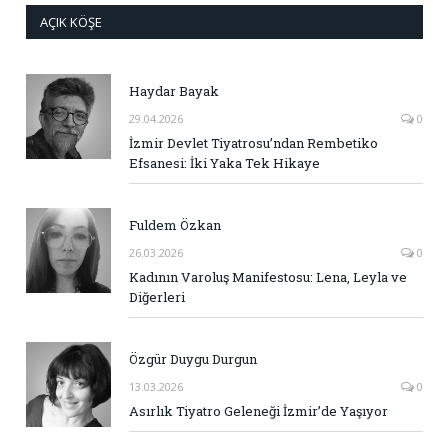
AÇIK KÖŞE
Haydar Bayak
29.04.2026
0
İzmir Devlet Tiyatrosu’ndan Rembetiko
Efsanesi: İki Yaka Tek Hikaye
Fuldem Özkan
26.03.2026
0
Kadının Varoluş Manifestosu: Lena, Leyla ve
Diğerleri
Özgür Duygu Durgun
13.03.2026
0
Asırlık Tiyatro Geleneği İzmir’de Yaşıyor