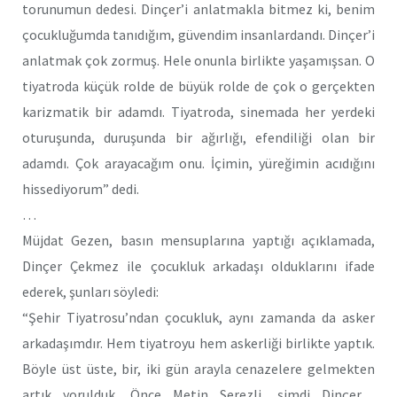
torunumun dedesi. Dinçer’i anlatmakla bitmez ki, benim
çocukluğumda tanıdığım, güvendim insanlardandı. Dinçer’i
anlatmak çok zormuş. Hele onunla birlikte yaşamışsan. O
tiyatroda küçük rolde de büyük rolde de çok o gerçekten
karizmatik bir adamdı. Tiyatroda, sinemada her yerdeki
oturuşunda, duruşunda bir ağırlığı, efendiliği olan bir
adamdı. Çok arayacağım onu. İçimin, yüreğimin acıdığını
hissediyorum” dedi.
…
Müjdat Gezen, basın mensuplarına yaptığı açıklamada,
Dinçer Çekmez ile çocukluk arkadaşı olduklarını ifade
ederek, şunları söyledi:
“Şehir Tiyatrosu’ndan çocukluk, aynı zamanda da asker
arkadaşımdır. Hem tiyatroyu hem askerliği birlikte yaptık.
Böyle üst üste, bir, iki gün arayla cenazelere gelmekten
artık yorulduk. Önce Metin Serezli, şimdi Dinçer…