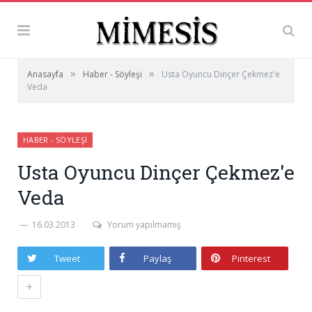
»
»
Anasayfa
Haber - Söyleşi
Usta Oyuncu Dinçer Çekmez'e
Veda
HABER - SÖYLEŞI
Usta Oyuncu Dinçer Çekmez'e
Veda
16.03.2013
Yorum yapılmamış
Tweet
Paylaş
Pinterest
+