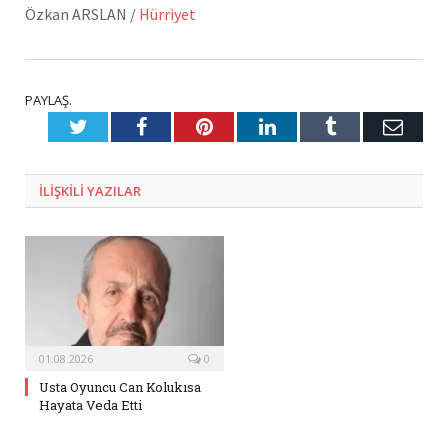
Özkan ARSLAN
/
Hürriyet
PAYLAŞ.
Twitter
Facebook
Pinterest
LinkedIn
Tumblr
E-
Posta
ILIŞKILI
YAZILAR
01.08.2026
0
Usta Oyuncu Can Kolukısa
Hayata Veda Etti