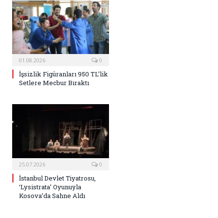
01.08.2026
0
İşsizlik Figüranları 950 TL’lik
Setlere Mecbur Bıraktı
25.07.2026
0
İstanbul Devlet Tiyatrosu,
‘Lysistrata’ Oyunuyla
Kosova’da Sahne Aldı