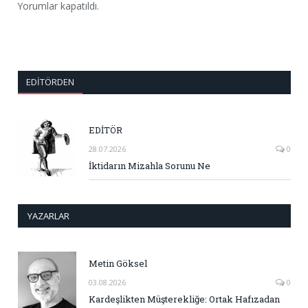
Yorumlar kapatıldı.
EDITÖRDEN
EDİTÖR
28.07.2026
0
İktidarın Mizahla Sorunu Ne
YAZARLAR
Metin Göksel
03.08.2026
0
Kardeşlikten Müşterekliğe: Ortak Hafızadan