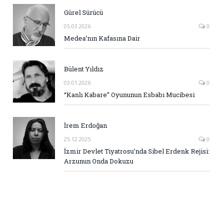
Gürel Sürücü
05.03.2026
0
Medea’nın Kafasına Dair
Bülent Yıldız
03.01.2026
0
“Kanlı Kabare” Oyununun Esbabı Mucibesi
İrem Erdoğan
25.12.2025
0
İzmir Devlet Tiyatrosu’nda Sibel Erdenk Rejisi:
Arzunun Onda Dokuzu