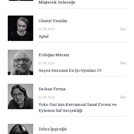
Müşterek Geleceğe
Cüneyt Uzunlar
02.08.2026
0
Aptal
Erdoğan Mitrani
02.08.2026
0
Geçen Sezonun En İyi Oyunları IV
Serkan Fırtına
02.08.2026
0
Yoko Ono’nun Kavramsal Sanat Evreni ve
Eylemin Saf Gerçekliği
Zehra İpşiroğlu