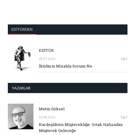
EDITÖRDEN
EDİTÖR
28.07.2026
0
İktidarın Mizahla Sorunu Ne
YAZARLAR
Metin Göksel
03.08.2026
0
Kardeşlikten Müşterekliğe: Ortak Hafızadan
Müşterek Geleceğe