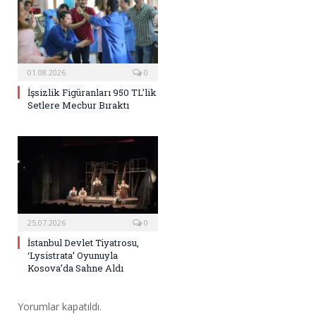
01.08.2026
0
İşsizlik Figüranları 950 TL’lik
Setlere Mecbur Bıraktı
25.07.2026
0
İstanbul Devlet Tiyatrosu,
‘Lysistrata’ Oyunuyla
Kosova’da Sahne Aldı
Yorumlar kapatıldı.