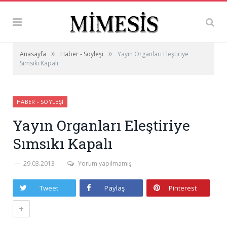
»
»
Anasayfa
Haber - Söyleşi
Yayın Organları Eleştiriye
Sımsıkı Kapalı
HABER - SÖYLEŞI
Yayın Organları Eleştiriye
Sımsıkı Kapalı
29.03.2013
Yorum yapılmamış
Tweet
Paylaş
Pinterest
+