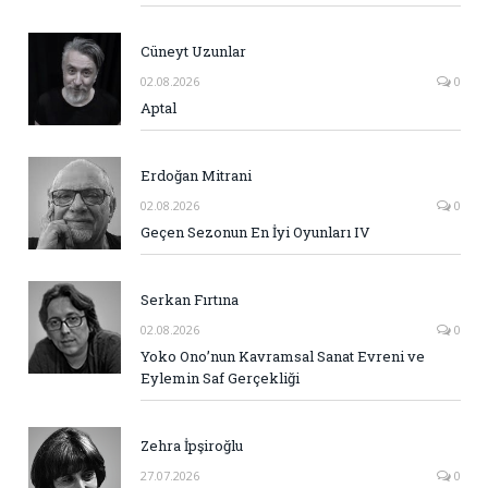
Cüneyt Uzunlar
02.08.2026
0
Aptal
Erdoğan Mitrani
02.08.2026
0
Geçen Sezonun En İyi Oyunları IV
Serkan Fırtına
02.08.2026
0
Yoko Ono’nun Kavramsal Sanat Evreni ve
Eylemin Saf Gerçekliği
Zehra İpşiroğlu
27.07.2026
0