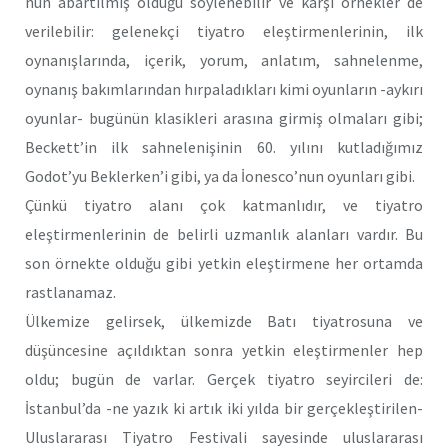
nün abartılmış olduğu söylenebilir ve karşı örnekler de
verilebilir: gelenekçi tiyatro eleştirmenlerinin, ilk
oynanışlarında, içerik, yorum, anlatım, sahnelenme,
oynanış bakımlarından hırpaladıkları kimi oyunların -aykırı
oyunlar- bugünün klasikleri arasına girmiş olmaları gibi;
Beckett’in ilk sahnelenişinin 60. yılını kutladığımız
Godot’yu Beklerken’i gibi, ya da İonesco’nun oyunları gibi.
Çünkü tiyatro alanı çok katmanlıdır, ve tiyatro
eleştirmenlerinin de belirli uzmanlık alanları vardır. Bu
son örnekte olduğu gibi yetkin eleştirmene her ortamda
rastlanamaz.
Ülkemize gelirsek, ülkemizde Batı tiyatrosuna ve
düşüncesine açıldıktan sonra yetkin eleştirmenler hep
oldu; bugün de varlar. Gerçek tiyatro seyircileri de:
İstanbul’da -ne yazık ki artık iki yılda bir gerçekleştirilen-
Uluslararası Tiyatro Festivali sayesinde uluslararası