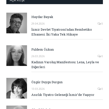
AÇIK KÖŞE
Haydar Bayak
29.04.2026
0
İzmir Devlet Tiyatrosu’ndan Rembetiko
Efsanesi: İki Yaka Tek Hikaye
Fuldem Özkan
26.03.2026
0
Kadının Varoluş Manifestosu: Lena, Leyla ve
Diğerleri
Özgür Duygu Durgun
13.03.2026
0
Asırlık Tiyatro Geleneği İzmir’de Yaşıyor