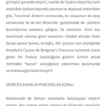
girmiştir genelde eleştiri, özelde de tiyatro eleştirisi; tüm
öteki Batı kültürü kaynaklı yazınsal ve düşünsel etkinlikler
gibi, Tanzimat dönemi sonrasında, bu oluşumun da epey
sonrasında. Ve de her dönemde -günümüzde de- yönetici
kurumlarının amansız gölgesi ile sansürün -kimi kez
karamizah alanına giren sansürün- tehdidi altında. Yıldız
Sarayı sansür kurulu, örneğin, XIX. yüzyılın son çeyreğinde
İstanbul’a Cyrano de Bergerac’ı Fransızca oynamak üzere
gelen bir Fransız topluluğuna gösteri izninin ancak
metinden “burun” sözcüğünün çıkarılması durumunda
verilebileceğini bildirilmiştir!
SEYİRCİYE AYDINLIK PENCERELER AÇMALI
Günümüzde de benzer sorunlarla karşılaşıyor eleştiri
eylemi. Her zaman resmi olmasa da bilinçaltı sansürün.