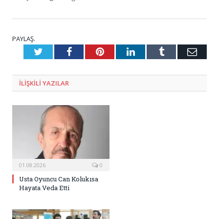
PAYLAŞ.
Twitter
Facebook
Pinterest
LinkedIn
Tumblr
E-
Posta
ILIŞKILI
YAZILAR
01.08.2026
0
Usta Oyuncu Can Kolukısa
Hayata Veda Etti