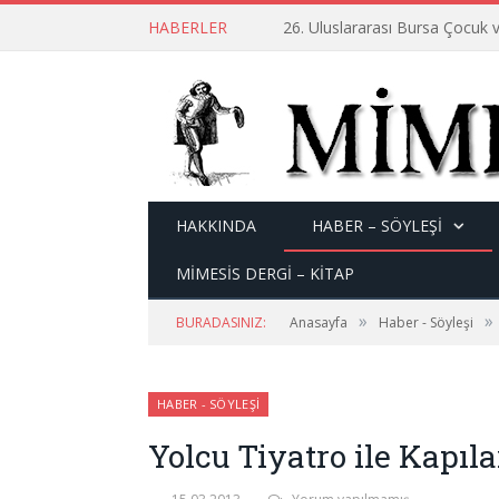
HABERLER
26. Uluslararası Bursa Çocuk v
HAKKINDA
HABER – SÖYLEŞI
MİMESİS DERGİ – KİTAP
»
»
BURADASINIZ:
Anasayfa
Haber - Söyleşi
HABER - SÖYLEŞI
Yolcu Tiyatro ile Kapıl