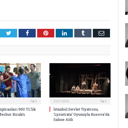
Twitter
Facebook
Pinterest
LinkedIn
Tumblr
E-
Posta
0
25.07.2026
0
Figüranları 950 TL’lik
İstanbul Devlet Tiyatrosu,
Mecbur Bıraktı
‘Lysistrata’ Oyunuyla Kosova’da
Sahne Aldı