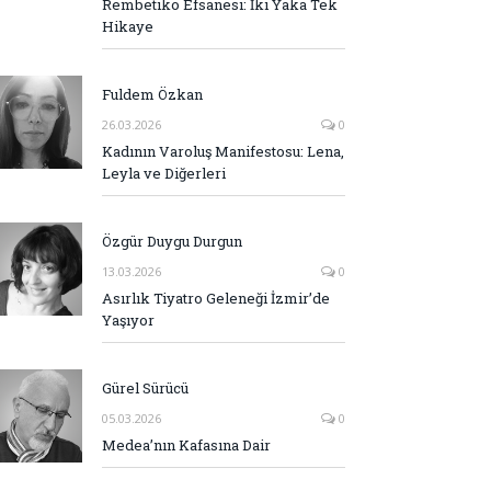
Rembetiko Efsanesi: İki Yaka Tek
Hikaye
Fuldem Özkan
26.03.2026
0
Kadının Varoluş Manifestosu: Lena,
Leyla ve Diğerleri
Özgür Duygu Durgun
13.03.2026
0
Asırlık Tiyatro Geleneği İzmir’de
Yaşıyor
Gürel Sürücü
05.03.2026
0
Medea’nın Kafasına Dair