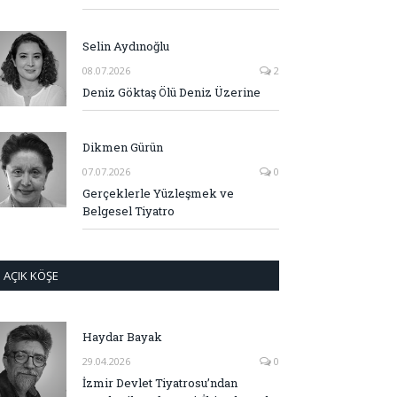
Selin Aydınoğlu
08.07.2026
2
Deniz Göktaş Ölü Deniz Üzerine
Dikmen Gürün
07.07.2026
0
Gerçeklerle Yüzleşmek ve
Belgesel Tiyatro
AÇIK KÖŞE
Haydar Bayak
29.04.2026
0
İzmir Devlet Tiyatrosu’ndan