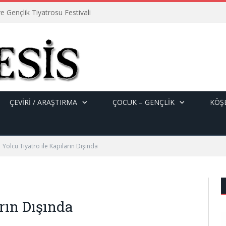
e Gençlik Tiyatrosu Festivali
ÇEVİRİ / ARAŞTIRMA
ÇOCUK – GENÇLIK
KÖŞE
Yolcu Tiyatro ile Kapıların Dışında
arın Dışında