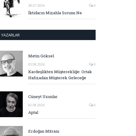
28.07.2026
0
İktidarın Mizahla Sorunu Ne
YAZARLAR
Metin Göksel
03.08.2026
0
Kardeşlikten Müşterekliğe: Ortak
Hafızadan Müşterek Geleceğe
Cüneyt Uzunlar
02.08.2026
0
Aptal
Erdoğan Mitrani