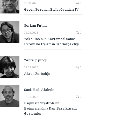
02.08.2026
0
Geçen Sezonun En İyi Oyunları IV
Serkan Fırtına
02.08.2026
0
Yoko Ono’nun Kavramsal Sanat
Evreni ve Eylemin Saf Gerçekliği
Zehra İpşiroğlu
27.07.2026
0
Akran Zorbalığı
Sacit Hadi Akdede
14.07.2026
0
Bağımsız Tiyatroların
Bağımsızlığına Dair Bazı İktisadi
Gözlemler