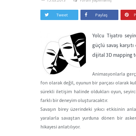
15.03.2013
Yorum yapılmamış
Tweet
Paylaş
P
Yolcu Tiyatro seyirc
güçlü savaş karşıtı
dijital 3D mapping t
Animasyonlarla gerçek
fon olarak değil, oyunun bir parçası olarak kul
sürekli iletişim halinde oldukları oyun, seyi
farklı bir deneyim oluşturacaktır.
Savaşın birey üzerindeki yıkıcı etkisinin anl
yaralarla savaştan yurduna dönen bir asker
hikayesi anlatılıyor.