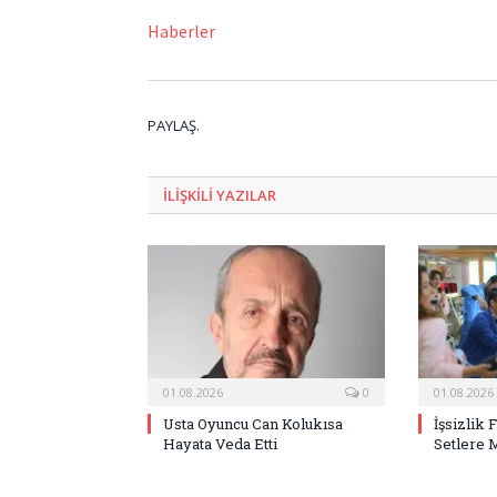
Haberler
PAYLAŞ.
ILIŞKILI
YAZILAR
01.08.2026
0
01.08.2026
Usta Oyuncu Can Kolukısa
İşsizlik 
Hayata Veda Etti
Setlere 