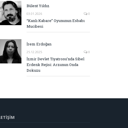
Bülent Yıldız
03.01.2026
0
“Kanlı Kabare” Oyununun Esbabı
Mucibesi
İrem Erdoğan
25.12.2025
0
İzmir Devlet Tiyatrosu’nda Sibel
Erdenk Rejisi: Arzunun Onda
Dokuzu
LETİŞİM