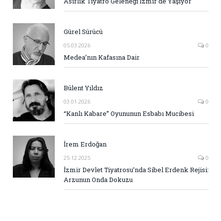
Asırlık Tiyatro Geleneği İzmir’de Yaşıyor
Gürel Sürücü
05.03.2026
0
Medea’nın Kafasına Dair
Bülent Yıldız
03.01.2026
0
“Kanlı Kabare” Oyununun Esbabı Mucibesi
İrem Erdoğan
25.12.2025
0
İzmir Devlet Tiyatrosu’nda Sibel Erdenk Rejisi:
Arzunun Onda Dokuzu