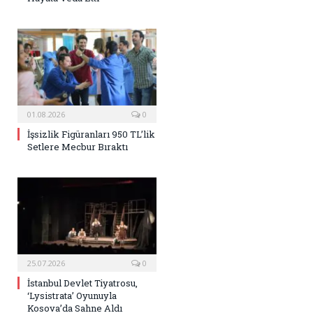
01.08.2026
0
İşsizlik Figüranları 950 TL’lik
Setlere Mecbur Bıraktı
25.07.2026
0
İstanbul Devlet Tiyatrosu,
‘Lysistrata’ Oyunuyla
Kosova’da Sahne Aldı