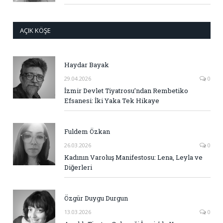
AÇIK KÖŞE
Haydar Bayak
29.04.2026
0
İzmir Devlet Tiyatrosu’ndan Rembetiko
Efsanesi: İki Yaka Tek Hikaye
Fuldem Özkan
26.03.2026
0
Kadının Varoluş Manifestosu: Lena, Leyla ve
Diğerleri
Özgür Duygu Durgun
13.03.2026
0