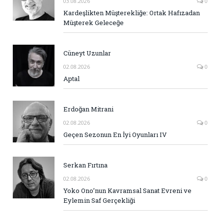
03.08.2026
0
Kardeşlikten Müşterekliğe: Ortak Hafızadan
Müşterek Geleceğe
Cüneyt Uzunlar
02.08.2026
0
Aptal
Erdoğan Mitrani
02.08.2026
0
Geçen Sezonun En İyi Oyunları IV
Serkan Fırtına
02.08.2026
0
Yoko Ono’nun Kavramsal Sanat Evreni ve
Eylemin Saf Gerçekliği