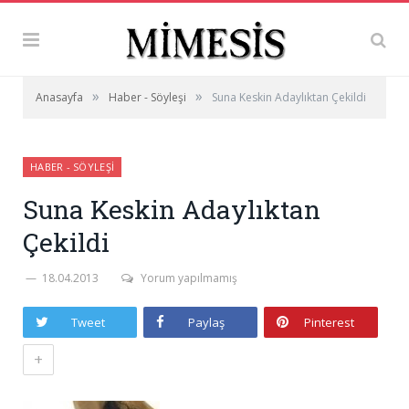
»
»
Anasayfa
Haber - Söyleşi
Suna Keskin Adaylıktan Çekildi
HABER - SÖYLEŞI
Suna Keskin Adaylıktan
Çekildi
18.04.2013
Yorum yapılmamış
Tweet
Paylaş
Pinterest
+