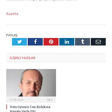
Kazete
PAYLAŞ.
Twitter
Facebook
Pinterest
LinkedIn
Tumblr
E-
Posta
ILIŞKILI
YAZILAR
01.08.2026
0
Usta Oyuncu Can Kolukısa
Hayata Veda Etti