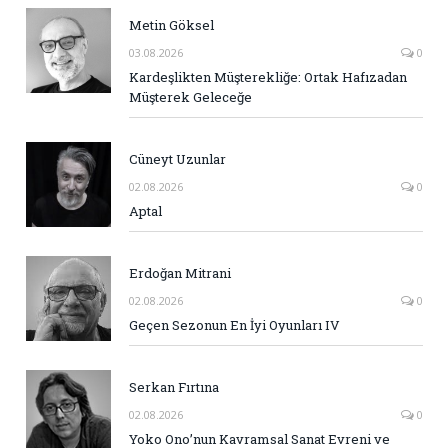
Metin Göksel
03.08.2026
0
Kardeşlikten Müşterekliğe: Ortak Hafızadan
Müşterek Geleceğe
Cüneyt Uzunlar
02.08.2026
0
Aptal
Erdoğan Mitrani
02.08.2026
0
Geçen Sezonun En İyi Oyunları IV
Serkan Fırtına
02.08.2026
0
Yoko Ono’nun Kavramsal Sanat Evreni ve