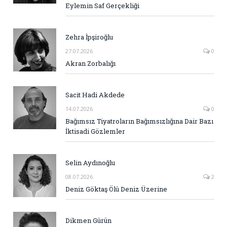
Eylemin Saf Gerçekliği
Zehra İpşiroğlu
27.07.2026
0
Akran Zorbalığı
Sacit Hadi Akdede
14.07.2026
0
Bağımsız Tiyatroların Bağımsızlığına Dair Bazı
İktisadi Gözlemler
Selin Aydınoğlu
08.07.2026
2
Deniz Göktaş Ölü Deniz Üzerine
Dikmen Gürün