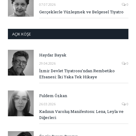
07.07.2026
0
Gerçeklerle Yüzleşmek ve Belgesel Tiyatro
AÇIK KÖŞE
Haydar Bayak
29.04.2026
0
İzmir Devlet Tiyatrosu’ndan Rembetiko
Efsanesi: İki Yaka Tek Hikaye
Fuldem Özkan
26.03.2026
0
Kadının Varoluş Manifestosu: Lena, Leyla ve
Diğerleri