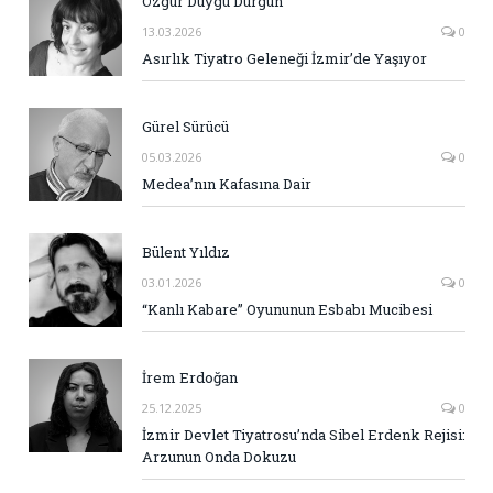
Özgür Duygu Durgun
13.03.2026
0
Asırlık Tiyatro Geleneği İzmir’de Yaşıyor
Gürel Sürücü
05.03.2026
0
Medea’nın Kafasına Dair
Bülent Yıldız
03.01.2026
0
“Kanlı Kabare” Oyununun Esbabı Mucibesi
İrem Erdoğan
25.12.2025
0
İzmir Devlet Tiyatrosu’nda Sibel Erdenk Rejisi:
Arzunun Onda Dokuzu