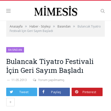
»
»
»
Anasayfa
Haber - Söyleşi
Basından
Bulancak Tiyatro
Festivali İçin Geri Sayım Başladı
BASINDAN
Bulancak Tiyatro Festivali
İçin Geri Sayım Başladı
11.05.2013
Yorum yapılmamış
Tweet
Paylaş
Pinterest
+