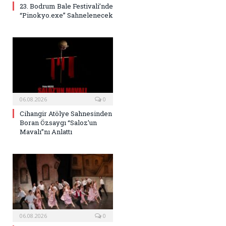
23. Bodrum Bale Festivali’nde
“Pinokyo.exe” Sahnelenecek
06.08.2026
0
Cihangir Atölye Sahnesinden
Boran Özsaygı “Saloz’un
Mavalı”nı Anlattı
06.08.2026
0