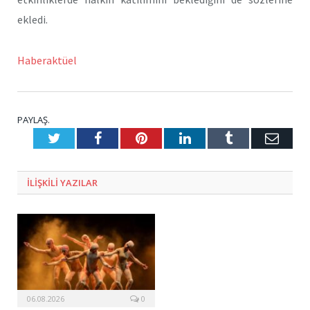
ekledi.
Haberaktüel
PAYLAŞ.
Twitter
Facebook
Pinterest
LinkedIn
Tumblr
E-
Posta
ILIŞKILI
YAZILAR
06.08.2026
0