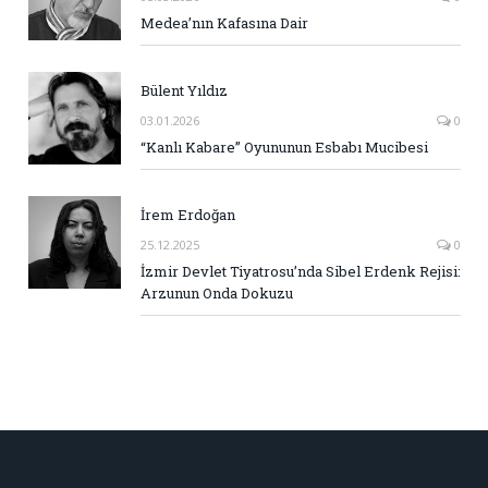
Medea’nın Kafasına Dair
Bülent Yıldız
03.01.2026
0
“Kanlı Kabare” Oyununun Esbabı Mucibesi
İrem Erdoğan
25.12.2025
0
İzmir Devlet Tiyatrosu’nda Sibel Erdenk Rejisi:
Arzunun Onda Dokuzu