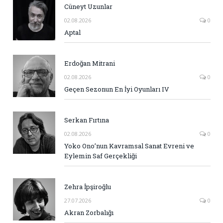
Cüneyt Uzunlar
02.08.2026
0
Aptal
Erdoğan Mitrani
02.08.2026
0
Geçen Sezonun En İyi Oyunları IV
Serkan Fırtına
02.08.2026
0
Yoko Ono’nun Kavramsal Sanat Evreni ve
Eylemin Saf Gerçekliği
Zehra İpşiroğlu
27.07.2026
0
Akran Zorbalığı