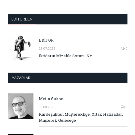
EDITÖRDEN
EDİTÖR
28.07.2026
0
İktidarın Mizahla Sorunu Ne
YAZARLAR
Metin Göksel
03.08.2026
0
Kardeşlikten Müşterekliğe: Ortak Hafızadan
Müşterek Geleceğe