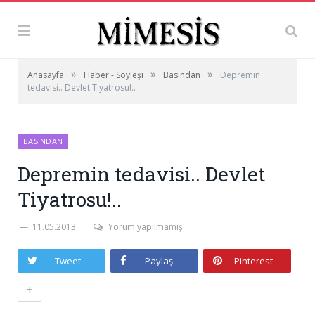
»
»
»
Anasayfa
Haber - Söyleşi
Basından
Depremin
tedavisi.. Devlet Tiyatrosu!..
BASINDAN
Depremin tedavisi.. Devlet
Tiyatrosu!..
11.05.2013
Yorum yapılmamış
Tweet
Paylaş
Pinterest
+