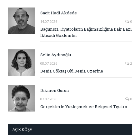
Sacit Hadi Akdede
14.07.2026
0
Bağımsız Tiyatroların Bağımsızlığına Dair Bazı
İktisadi Gözlemler
Selin Aydınoğlu
08.07.2026
2
Deniz Göktaş Ölü Deniz Üzerine
Dikmen Gürün
07.07.2026
0
Gerçeklerle Yüzleşmek ve Belgesel Tiyatro
AÇIK KÖŞE