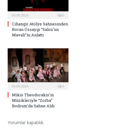
06.08.2026
0
Cihangir Atölye Sahnesinden
Boran Özsaygı “Saloz’un
Mavalı”nı Anlattı
06.08.2026
0
Mikis Theodorakis’in
Müzikleriyle “Zorba”
Bodrum’da Sahne Aldı
Yorumlar kapatıldı.