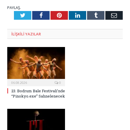
PAYLAŞ.
Twitter
Facebook
Pinterest
LinkedIn
Tumblr
E-
Posta
ILIŞKILI
YAZILAR
06.08.2026
0
23. Bodrum Bale Festivali’nde
“Pinokyo.exe” Sahnelenecek