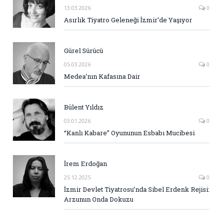
13.03.2026
0
Asırlık Tiyatro Geleneği İzmir’de Yaşıyor
Gürel Sürücü
05.03.2026
0
Medea’nın Kafasına Dair
Bülent Yıldız
03.01.2026
0
“Kanlı Kabare” Oyununun Esbabı Mucibesi
İrem Erdoğan
25.12.2025
0
İzmir Devlet Tiyatrosu’nda Sibel Erdenk Rejisi:
Arzunun Onda Dokuzu