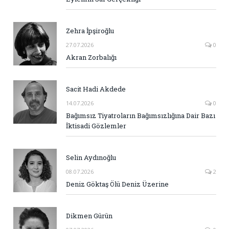
Zehra İpşiroğlu
27.07.2026
0
Akran Zorbalığı
Sacit Hadi Akdede
14.07.2026
0
Bağımsız Tiyatroların Bağımsızlığına Dair Bazı
İktisadi Gözlemler
Selin Aydınoğlu
08.07.2026
2
Deniz Göktaş Ölü Deniz Üzerine
Dikmen Gürün