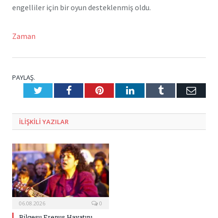
engelliler için bir oyun desteklenmiş oldu.
Zaman
PAYLAŞ.
Twitter
Facebook
Pinterest
LinkedIn
Tumblr
E-
Posta
ILIŞKILI
YAZILAR
06.08.2026
0
Bilgesu Erenus Hayatını