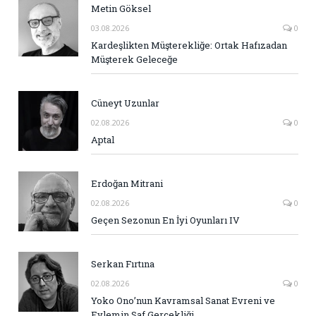
Metin Göksel
03.08.2026
0
Kardeşlikten Müşterekliğe: Ortak Hafızadan
Müşterek Geleceğe
Cüneyt Uzunlar
02.08.2026
0
Aptal
Erdoğan Mitrani
02.08.2026
0
Geçen Sezonun En İyi Oyunları IV
Serkan Fırtına
02.08.2026
0
Yoko Ono’nun Kavramsal Sanat Evreni ve
Eylemin Saf Gerçekliği