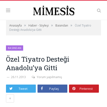
»
»
»
Anasayfa
Haber - Söyleşi
Basından
Özel Tiyatro
Desteği Anadolu’ya Gitti
BASINDAN
Özel Tiyatro Desteği
Anadolu’ya Gitti
26.11.2013
Yorum yapılmamış
Tweet
Paylaş
Pinterest
+