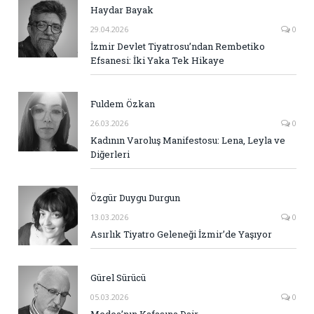
Haydar Bayak
29.04.2026
0
İzmir Devlet Tiyatrosu’ndan Rembetiko
Efsanesi: İki Yaka Tek Hikaye
Fuldem Özkan
26.03.2026
0
Kadının Varoluş Manifestosu: Lena, Leyla ve
Diğerleri
Özgür Duygu Durgun
13.03.2026
0
Asırlık Tiyatro Geleneği İzmir’de Yaşıyor
Gürel Sürücü
05.03.2026
0