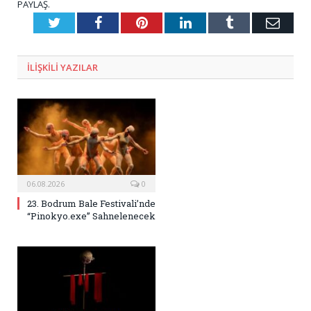
PAYLAŞ.
Twitter
Facebook
Pinterest
LinkedIn
Tumblr
E-
Posta
ILIŞKILI
YAZILAR
06.08.2026
0
23. Bodrum Bale Festivali’nde
“Pinokyo.exe” Sahnelenecek