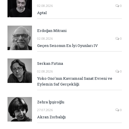
02.08.2026
0
Aptal
Erdoğan Mitrani
02.08.2026
0
Geçen Sezonun En İyi Oyunları IV
Serkan Fırtına
02.08.2026
0
Yoko Ono’nun Kavramsal Sanat Evreni ve
Eylemin Saf Gerçekliği
Zehra İpşiroğlu
27.07.2026
0
Akran Zorbalığı