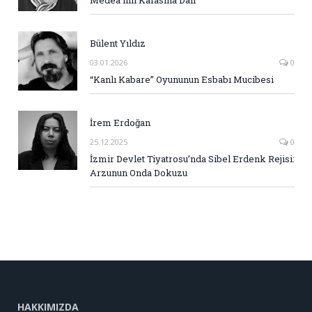
Medea’nın Kafasına Dair
Bülent Yıldız
03.01.2026
0
“Kanlı Kabare” Oyununun Esbabı Mucibesi
İrem Erdoğan
25.12.2025
0
İzmir Devlet Tiyatrosu’nda Sibel Erdenk Rejisi:
Arzunun Onda Dokuzu
HAKKIMIZDA