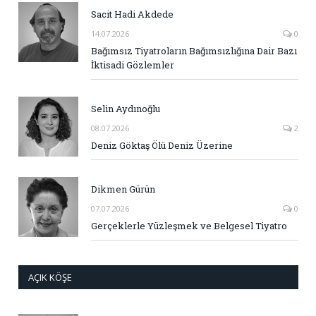
Sacit Hadi Akdede
14.07.2026
0
Bağımsız Tiyatroların Bağımsızlığına Dair Bazı
İktisadi Gözlemler
Selin Aydınoğlu
08.07.2026
2
Deniz Göktaş Ölü Deniz Üzerine
Dikmen Gürün
07.07.2026
0
Gerçeklerle Yüzleşmek ve Belgesel Tiyatro
AÇIK KÖŞE