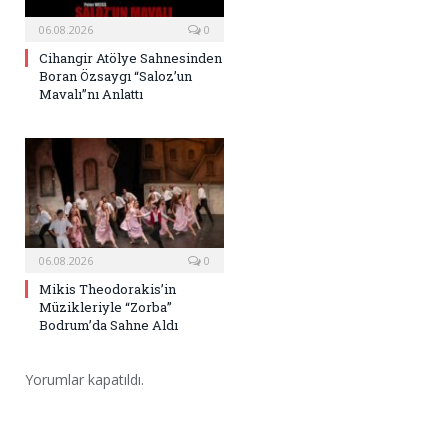
06.08.2026
0
Cihangir Atölye Sahnesinden
Boran Özsaygı “Saloz’un
Mavalı”nı Anlattı
06.08.2026
0
Mikis Theodorakis’in
Müzikleriyle “Zorba”
Bodrum’da Sahne Aldı
Yorumlar kapatıldı.