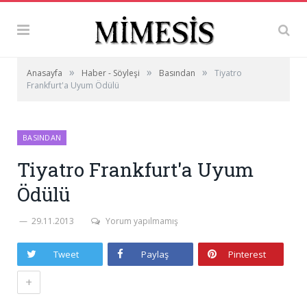
»
»
»
Anasayfa
Haber - Söyleşi
Basından
Tiyatro
Frankfurt'a Uyum Ödülü
BASINDAN
Tiyatro Frankfurt'a Uyum
Ödülü
29.11.2013
Yorum yapılmamış
Tweet
Paylaş
Pinterest
+