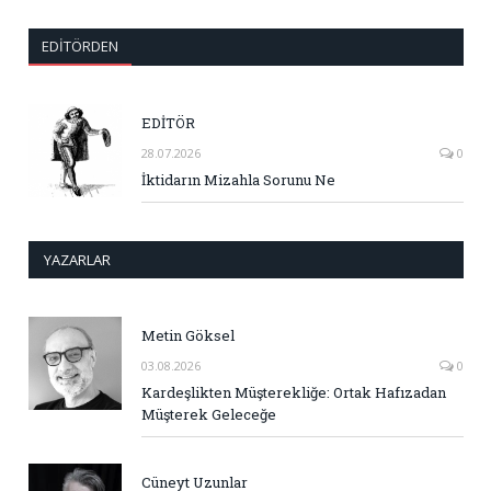
EDITÖRDEN
EDİTÖR
28.07.2026
0
İktidarın Mizahla Sorunu Ne
YAZARLAR
Metin Göksel
03.08.2026
0
Kardeşlikten Müşterekliğe: Ortak Hafızadan
Müşterek Geleceğe
Cüneyt Uzunlar