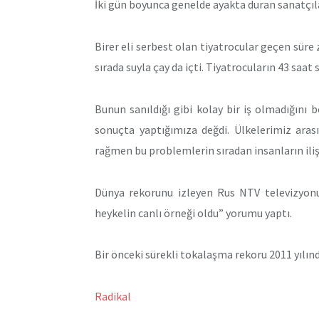
İki gün boyunca genelde ayakta duran sanatçıla
Birer eli serbest olan tiyatrocular geçen süre
sırada suyla çay da içti. Tiyatrocuların 43 saa
Bunun sanıldığı gibi kolay bir iş olmadığını 
sonuçta yaptığımıza değdi. Ülkelerimiz ara
rağmen bu problemlerin sıradan insanların ili
Dünya rekorunu izleyen Rus NTV televizyonu, 
heykelin canlı örneği oldu” yorumu yaptı.
Bir önceki sürekli tokalaşma rekoru 2011 yılın
Radikal