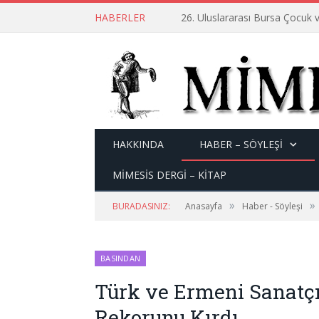
HABERLER
26. Uluslararası Bursa Çocuk v
HAKKINDA
HABER – SÖYLEŞI
MİMESİS DERGİ – KİTAP
»
»
BURADASINIZ:
Anasayfa
Haber - Söyleşi
BASINDAN
Türk ve Ermeni Sanatç
Rekorunu Kırdı