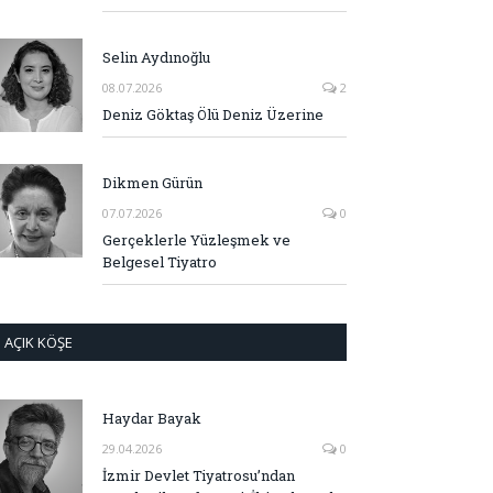
Selin Aydınoğlu
08.07.2026
2
Deniz Göktaş Ölü Deniz Üzerine
Dikmen Gürün
07.07.2026
0
Gerçeklerle Yüzleşmek ve
Belgesel Tiyatro
AÇIK KÖŞE
Haydar Bayak
29.04.2026
0
İzmir Devlet Tiyatrosu’ndan