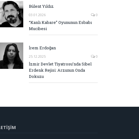
Bülent Yıldız
03.01.2026
0
“Kanlı Kabare” Oyununun Esbabı
Mucibesi
İrem Erdoğan
25.12.2025
0
İzmir Devlet Tiyatrosu’nda Sibel
Erdenk Rejisi: Arzunun Onda
Dokuzu
LETİŞİM