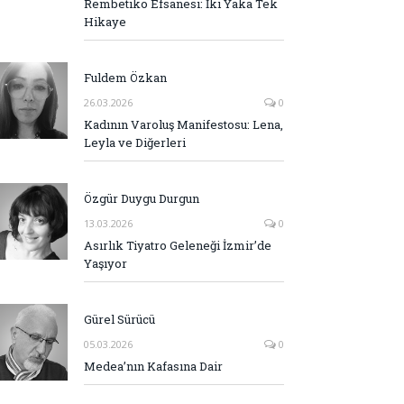
Rembetiko Efsanesi: İki Yaka Tek
Hikaye
Fuldem Özkan
26.03.2026
0
Kadının Varoluş Manifestosu: Lena,
Leyla ve Diğerleri
Özgür Duygu Durgun
13.03.2026
0
Asırlık Tiyatro Geleneği İzmir’de
Yaşıyor
Gürel Sürücü
05.03.2026
0
Medea’nın Kafasına Dair