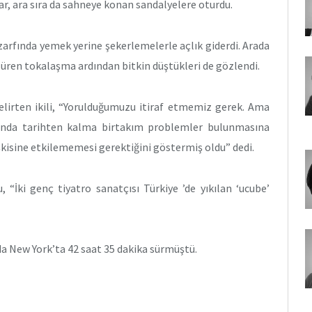
r, ara sıra da sahneye konan sandalyelere oturdu.
 zarfında yemek yerine şekerlemelerle açlık giderdi. Arada
t süren tokalaşma ardından bitkin düştükleri de gözlendi.
belirten ikili, “Yorulduğumuzu itiraf etmemiz gerek. Ama
sında tarihten kalma birtakım problemler bulunmasına
şkisine etkilememesi gerektiğini göstermiş oldu” dedi.
“İki genç tiyatro sanatçısı Türkiye ’de yıkılan ‘ucube’
da New York’ta 42 saat 35 dakika sürmüştü.