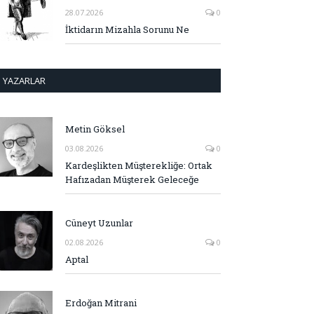
28.07.2026
0
İktidarın Mizahla Sorunu Ne
YAZARLAR
Metin Göksel
03.08.2026
0
Kardeşlikten Müşterekliğe: Ortak
Hafızadan Müşterek Geleceğe
Cüneyt Uzunlar
02.08.2026
0
Aptal
Erdoğan Mitrani