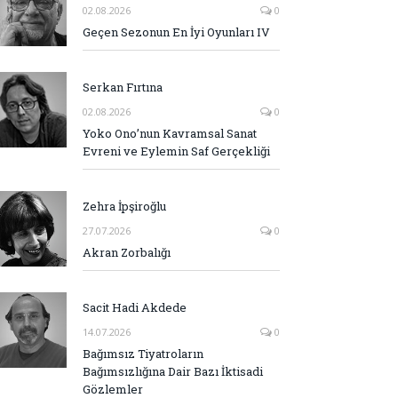
02.08.2026
0
Geçen Sezonun En İyi Oyunları IV
Serkan Fırtına
02.08.2026
0
Yoko Ono’nun Kavramsal Sanat
Evreni ve Eylemin Saf Gerçekliği
Zehra İpşiroğlu
27.07.2026
0
Akran Zorbalığı
Sacit Hadi Akdede
14.07.2026
0
Bağımsız Tiyatroların
Bağımsızlığına Dair Bazı İktisadi
Gözlemler