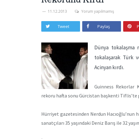
11.12.2013
Yorum yapılmamış
Tweet
Paylaş
P
Dünya tokalaşma r
tokalaşarak Türk v
Acinyan kırdı.
Guinness Rekorlar 
rekoru hafta sonu Gürcistan başkenti Tiflis’te 
Hürriyet gazetesinden Nerdun Hacıoğlu’nun h
sanatçıları 35 yaşındaki Deniz Barış ile 32 yaş