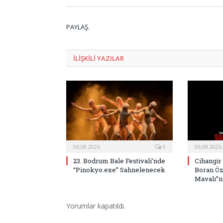
PAYLAŞ.
ILIŞKILI
YAZILAR
06.08.2026
0
06.08.2026
23. Bodrum Bale Festivali’nde
Cihangir
“Pinokyo.exe” Sahnelenecek
Boran Öz
Mavalı”nı
Yorumlar kapatıldı.