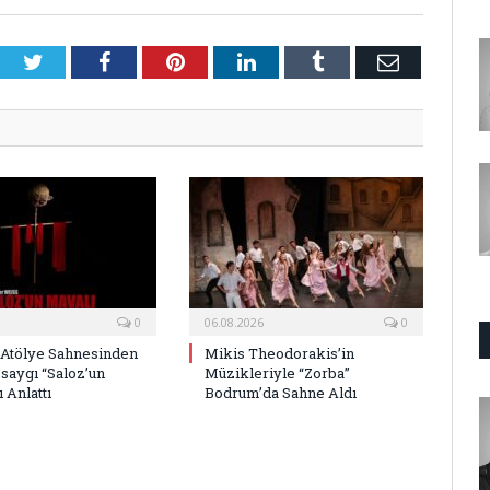
Twitter
Facebook
Pinterest
LinkedIn
Tumblr
E-
Posta
0
06.08.2026
0
 Atölye Sahnesinden
Mikis Theodorakis’in
saygı “Saloz’un
Müzikleriyle “Zorba”
 Anlattı
Bodrum’da Sahne Aldı