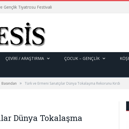
e Gençlik Tiyatrosu Festivali
ÇEVİRİ / ARAŞTIRMA
ÇOCUK – GENÇLIK
KÖŞE
»
Basından
Türk ve Ermeni Sanatçılar Dünya Tokalaşma Rekorunu Kırdı
ılar Dünya Tokalaşma