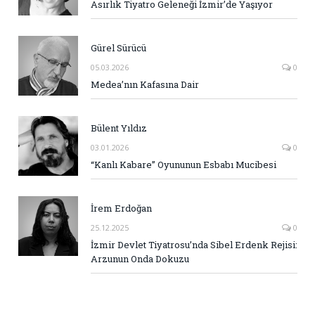
Asırlık Tiyatro Geleneği İzmir’de Yaşıyor
Gürel Sürücü
05.03.2026
0
Medea’nın Kafasına Dair
Bülent Yıldız
03.01.2026
0
“Kanlı Kabare” Oyununun Esbabı Mucibesi
İrem Erdoğan
25.12.2025
0
İzmir Devlet Tiyatrosu’nda Sibel Erdenk Rejisi:
Arzunun Onda Dokuzu