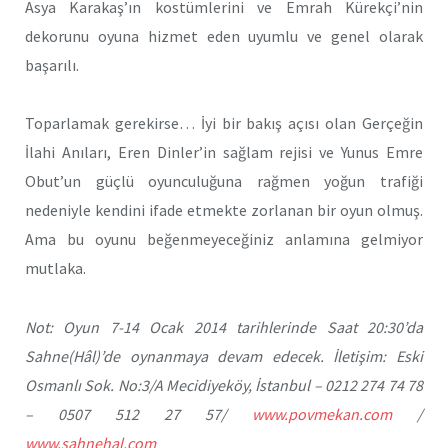
Asya Karakaş’ın kostümlerini ve Emrah Kürekçi’nin
dekorunu oyuna hizmet eden uyumlu ve genel olarak
başarılı.
Toparlamak gerekirse… İyi bir bakış açısı olan Gerçeğin
İlahi Anıları, Eren Dinler’in sağlam rejisi ve Yunus Emre
Obut’un güçlü oyunculuğuna rağmen yoğun trafiği
nedeniyle kendini ifade etmekte zorlanan bir oyun olmuş.
Ama bu oyunu beğenmeyeceğiniz anlamına gelmiyor
mutlaka.
Not: Oyun 7-14 Ocak 2014 tarihlerinde Saat 20:30’da
Sahne(Hâl)’de oynanmaya devam edecek. İletişim: Eski
Osmanlı Sok. No:3/A Mecidiyeköy, İstanbul​ – 0212 274 74 78​
– 0507 512 27 57/
www.povmekan.com
/
www.sahnehal.com