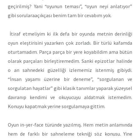
geçirilmiş? Yani “oyunun teması”, “oyun neyi anlatıyor”
gibi sorularaaçıkçası benim tam bir cevabım yok.
İtiraf etmeliyim ki ilk defa bir oyunda metnin derinliği
oyun eleştirisini yazarken çok zorladı. Bir türlü kafamda
oturtamadım. Parça parça bir yere koyabildim ama bütün
olarak parçaları birleştiremedim. Sanki epizotlar halinde
o an sahnedeki güzelliği izlememiz istenmiş gibiydi.
“İnsan yaşamı üzerine bir deneme”, “sorgulanan ve
sorgulatan hayatlar” gibi klasik tanımlar yaparak yüzeysel
davranıp kendimi ve okuyucuyu aldatmak istemedim.
Konuyu kapatmak yerine sorgulamaya gittim.
Oyun in-yer-face türünde yazılmış. Hem metin anlamında
hem de farklı bir sahneleme tekniği söz konusu. Yine