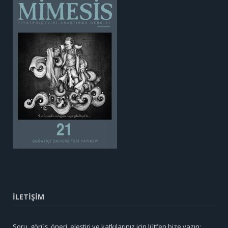
İLETİŞİM
Soru, görüş, öneri, eleştiri ve katkılarınız için lütfen bize yazın: