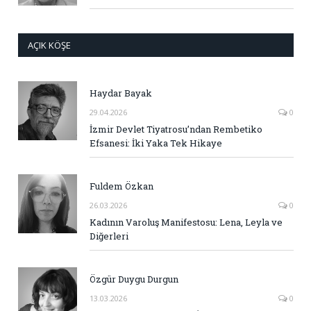
AÇIK KÖŞE
Haydar Bayak
29.04.2026
0
İzmir Devlet Tiyatrosu’ndan Rembetiko
Efsanesi: İki Yaka Tek Hikaye
Fuldem Özkan
26.03.2026
0
Kadının Varoluş Manifestosu: Lena, Leyla ve
Diğerleri
Özgür Duygu Durgun
13.03.2026
0