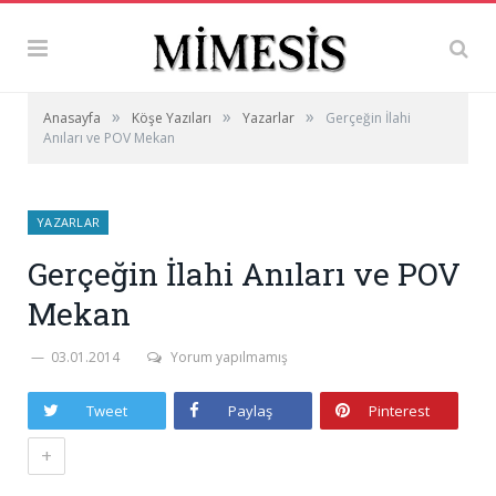
»
»
»
Anasayfa
Köşe Yazıları
Yazarlar
Gerçeğin İlahi
Anıları ve POV Mekan
YAZARLAR
Gerçeğin İlahi Anıları ve POV
Mekan
03.01.2014
Yorum yapılmamış
Tweet
Paylaş
Pinterest
+