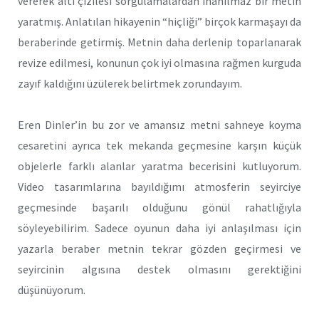
vererek altı çizilesi sorgulamalardan inanılmaz bir metin
yaratmış. Anlatılan hikayenin “hiçliği” birçok karmaşayı da
beraberinde getirmiş. Metnin daha derlenip toparlanarak
revize edilmesi, konunun çok iyi olmasına rağmen kurguda
zayıf kaldığını üzülerek belirtmek zorundayım.
Eren Dinler’in bu zor ve amansız metni sahneye koyma
cesaretini ayrıca tek mekanda geçmesine karşın küçük
objelerle farklı alanlar yaratma becerisini kutluyorum.
Video tasarımlarına bayıldığımı atmosferin seyirciye
geçmesinde başarılı olduğunu gönül rahatlığıyla
söyleyebilirim. Sadece oyunun daha iyi anlaşılması için
yazarla beraber metnin tekrar gözden geçirmesi ve
seyircinin algısına destek olmasını gerektiğini
düşünüyorum.