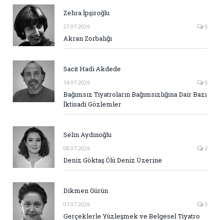
Zehra İpşiroğlu
27.07.2026
0
Akran Zorbalığı
Sacit Hadi Akdede
14.07.2026
0
Bağımsız Tiyatroların Bağımsızlığına Dair Bazı
İktisadi Gözlemler
Selin Aydınoğlu
08.07.2026
2
Deniz Göktaş Ölü Deniz Üzerine
Dikmen Gürün
07.07.2026
0
Gerçeklerle Yüzleşmek ve Belgesel Tiyatro