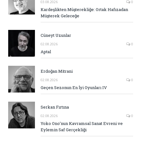
03.08.2026
0
Kardeşlikten Müşterekliğe: Ortak Hafızadan
Müşterek Geleceğe
Cüneyt Uzunlar
02.08.2026
0
Aptal
Erdoğan Mitrani
02.08.2026
0
Geçen Sezonun En İyi Oyunları IV
Serkan Fırtına
02.08.2026
0
Yoko Ono’nun Kavramsal Sanat Evreni ve
Eylemin Saf Gerçekliği