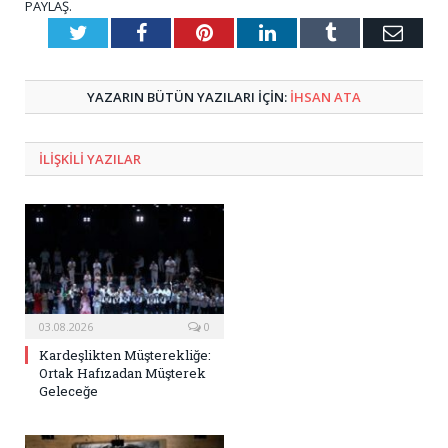
PAYLAŞ.
Twitter
Facebook
Pinterest
LinkedIn
Tumblr
E-
Posta
YAZARIN BÜTÜN YAZILARI IÇIN:
İHSAN ATA
ILIŞKILI
YAZILAR
03.08.2026
0
Kardeşlikten Müşterekliğe:
Ortak Hafızadan Müşterek
Geleceğe