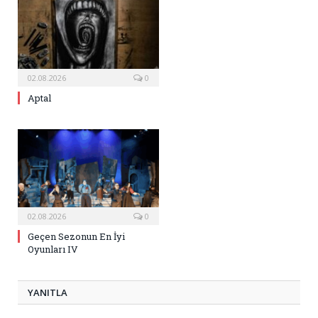
02.08.2026
0
Aptal
02.08.2026
0
Geçen Sezonun En İyi
Oyunları IV
YANITLA