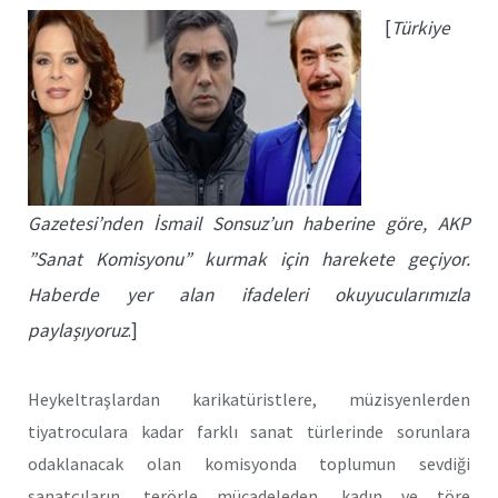
[
Türkiye
Gazetesi’nden İsmail Sonsuz’un haberine göre, AKP
”Sanat Komisyonu” kurmak için harekete geçiyor.
Haberde yer alan ifadeleri okuyucularımızla
paylaşıyoruz
.]
Heykeltraşlardan karikatüristlere, müzisyenlerden
tiyatroculara kadar farklı sanat türlerinde sorunlara
odaklanacak olan komisyonda toplumun sevdiği
sanatçıların, terörle mücadeleden, kadın ve töre