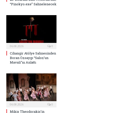
“Pinokyo.exe” Sahnelenecek
06.08.2026
0
Cihangir Atölye Sahnesinden
Boran Özsaygı “Saloz’un
Mavalı”nı Anlattı
06.08.2026
0
Mikis Theodorakis’in