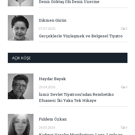
Deniz Göktaş Ölü Deniz Üzerine
Dikmen Gürün
07.07.2026
0
Gerçeklerle Yüzleşmek ve Belgesel Tiyatro
AÇIK KÖŞE
Haydar Bayak
29.04.2026
0
İzmir Devlet Tiyatrosu’ndan Rembetiko
Efsanesi: İki Yaka Tek Hikaye
Fuldem Özkan
26.03.2026
0
Kadının Varoluş Manifestosu: Lena, Leyla ve