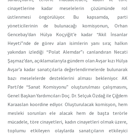
cinayetlerine kadar meselelerin çözümünde rol
üstlenmesi öngörülüyor. Bu kapsamda, parti
yöneticilerinin de bulunacağı komisyonun, Orhan
Gencebay’dan Hülya Koçyiğit’e kadar “Akil İnsanlar
Heyeti”nde de görev alan isimlerin yanı sıra; halkın
yakından izlediği “Polat Alemdar”ı canlandıran Necati
Şaşmaz’dan, açıklamalarıyla gündem olan Avşar kızı Hülya
Avşar’a kadar sanatçılarla değerlendirmelerde bulunarak
bazı meselelerde desteklerini alması bekleniyor. AK
Parti’de “Sanat Komisyonu” oluşturulması çalışmasını,
Genel Başkan Yardımcıları Doç. Dr. Selçuk Özdağ ile Çiğdem
Karaaslan koordine ediyor. Oluşturulacak komisyon, hem
mesleki sorunları ele alacak hem de başta terörle
mücadele, töre cinayetleri, kadın cinayetleri olmak üzere,
toplumu etkileyen olaylarda sanatçıların etkileyici