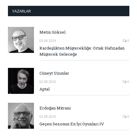
YAZARLAR
Metin Göksel
03.08.2026
0
Kardeşlikten Müşterekliğe: Ortak Hafızadan
Müşterek Geleceğe
Cüneyt Uzunlar
02.08.2026
0
Aptal
Erdoğan Mitrani
02.08.2026
0
Geçen Sezonun En İyi Oyunları IV