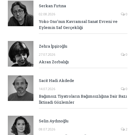
Serkan Fırtına
02.08.2026
0
Yoko Ono’nun Kavramsal Sanat Evreni ve
Eylemin Saf Gerçekliği
Zehra İpşiroğlu
27.07.2026
0
Akran Zorbalığı
Sacit Hadi Akdede
14.07.2026
0
Bağımsız Tiyatroların Bağımsızlığına Dair Bazı
İktisadi Gözlemler
Selin Aydınoğlu
08.07.2026
2