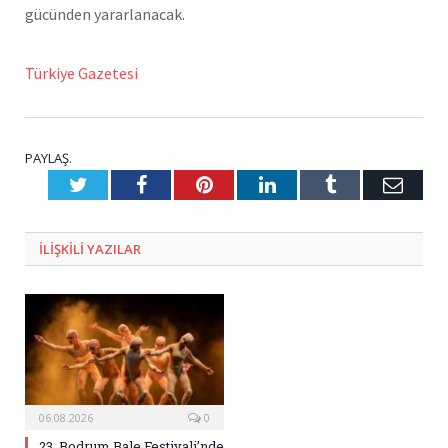
gücünden yararlanacak.
Türkiye Gazetesi
PAYLAŞ.
Twitter
Facebook
Pinterest
LinkedIn
Tumblr
E-
Posta
ILIŞKILI
YAZILAR
06.08.2026
0
23. Bodrum Bale Festivali’nde