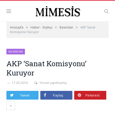
»
»
»
Anasayfa
Haber - Söyleşi
Basından
AKP ‘Sanat
Komisyonu’ Kuruyor
BASINDAN
AKP ‘Sanat Komisyonu’
Kuruyor
17.02.2016
Yorum yapılmamış
Tweet
Paylaş
Pinterest
+