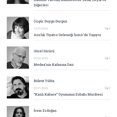
Diğerleri
Özgür Duygu Durgun
13.03.2026
0
Asırlık Tiyatro Geleneği İzmir’de Yaşıyor
Gürel Sürücü
05.03.2026
0
Medea’nın Kafasına Dair
Bülent Yıldız
03.01.2026
0
“Kanlı Kabare” Oyununun Esbabı Mucibesi
İrem Erdoğan