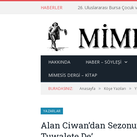
HABERLER
26. Uluslararası Bursa Çocuk v
HAKKINDA
HABER – SÖYLEŞI
MİMESİS DERGİ – KİTAP
»
»
BURADASINIZ:
Anasayfa
Köşe Yazıları
Y
YAZARLAR
Alan Ciwan’dan Sezonun 
Tuwalete De’