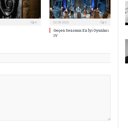
0
02.08.2026
0
Geçen Sezonun En İyi Oyunları
IV