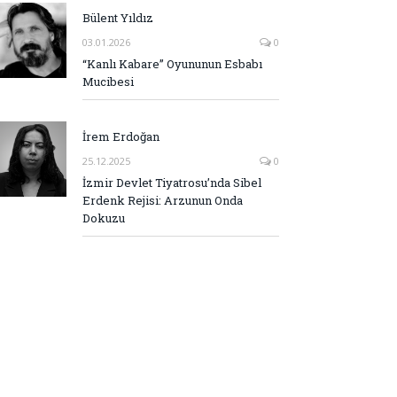
Bülent Yıldız
03.01.2026
0
“Kanlı Kabare” Oyununun Esbabı
Mucibesi
İrem Erdoğan
25.12.2025
0
İzmir Devlet Tiyatrosu’nda Sibel
Erdenk Rejisi: Arzunun Onda
Dokuzu