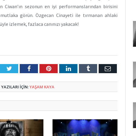
lan Ciwan’ın sezonun en iyi performanslarından birisini
 mutlaka görün. Özgecan Cinayeti ile tırmanan ahlaki
üyle izlemek, fazlaca canınızı yakacak!
Twitter
Facebook
Pinterest
LinkedIn
Tumblr
E-
Posta
YAZILARI IÇIN:
YAŞAM KAYA