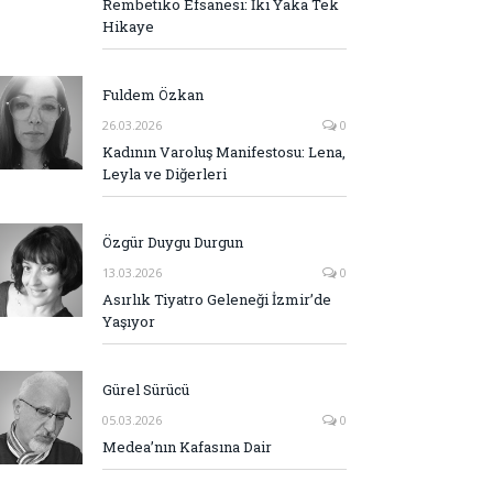
Rembetiko Efsanesi: İki Yaka Tek
Hikaye
Fuldem Özkan
26.03.2026
0
Kadının Varoluş Manifestosu: Lena,
Leyla ve Diğerleri
Özgür Duygu Durgun
13.03.2026
0
Asırlık Tiyatro Geleneği İzmir’de
Yaşıyor
Gürel Sürücü
05.03.2026
0
Medea’nın Kafasına Dair