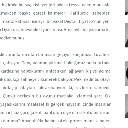
k biçimde bu suçu işleyenleri adeta teşvik eden mantıkla
mekten başka çaresi kalmıyor. ‘Hafifletici sebepler’
 maruz kalması ise ayrı bir vaka! Destar Tiyatro’nun yeni
 tiyatro sahnesindeki yansıması. Ama öyle bir yansıma ki,
ybediyorsunuz.
 sorunlarını olan bir insan geçiyor karşımıza. Tuvalete
ye çalışıyor. Genç adamın yüzüne baktığımız anda ortada
 kardeşine yaptıklarını anlatırken ağlayan kişiye acıma
nık oldukça sahneye tiksinerek bakıyor. Peki nedir bu olay?
dolaşıp olayları aktarmalıyım ki, sizlerin sahnede
m. Çünkü herkesin bu oyunu mutlaka izlemesi şart. Öz
aşadıklarını maalesef ki gerçek hayatın içinde insanlar
an sırf kız çocuğu kot pantolon diye o’ nu kötü bir insan
i bu duruma? Anadolu’da kadını öteki gören mantık halen