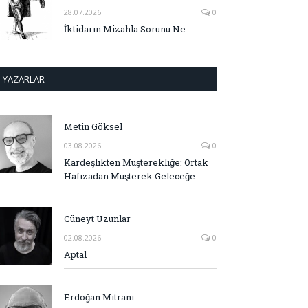
28.07.2026
0
İktidarın Mizahla Sorunu Ne
YAZARLAR
Metin Göksel
03.08.2026
0
Kardeşlikten Müşterekliğe: Ortak
Hafızadan Müşterek Geleceğe
Cüneyt Uzunlar
02.08.2026
0
Aptal
Erdoğan Mitrani