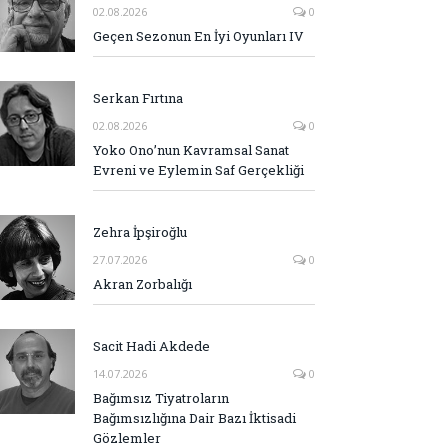
02.08.2026
0
Geçen Sezonun En İyi Oyunları IV
Serkan Fırtına
02.08.2026
0
Yoko Ono’nun Kavramsal Sanat
Evreni ve Eylemin Saf Gerçekliği
Zehra İpşiroğlu
27.07.2026
0
Akran Zorbalığı
Sacit Hadi Akdede
14.07.2026
0
Bağımsız Tiyatroların
Bağımsızlığına Dair Bazı İktisadi
Gözlemler