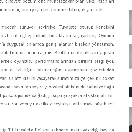
üz’, ‘cinayet’ sözüm ona muhafazakar olan ülke insanları
manın sonuçlarını yaşarken canımız daha çok yanacak!
meddah sunuyor seyirciye. Tuvalete oturup kendisini
 bizleri dengbej tadında bir aktarımla şaşırtmış. Oyunun
n’a duygusal anlamda geniş alanlar bırakan yönetmen,
 anlatımının önünü açmış. Kısıtlama olmaksızın yapılan
rkek oyuncusu performanslarından birisini sergiliyor.
üm o ezikliğini, pişmanlığını oyuncunun gözlerinden
iwan anlattıklarını yaşayarak suratımıza gerçek bir tokat
rasında savrulan seyirciyi böylesi bir konuda sahneye bağlı
psikolojisinde sağladığı başarıyı ayakta alkışlamalı. Bir
ması zor konuyu eksiksiz seyirciye anlatmak büyük rol
ğı ‘Di Tuwalete De’ son sahnede insanı yaşadığı hayata