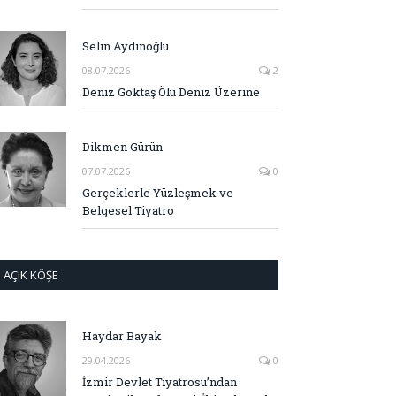
Selin Aydınoğlu
08.07.2026
2
Deniz Göktaş Ölü Deniz Üzerine
Dikmen Gürün
07.07.2026
0
Gerçeklerle Yüzleşmek ve
Belgesel Tiyatro
AÇIK KÖŞE
Haydar Bayak
29.04.2026
0
İzmir Devlet Tiyatrosu’ndan