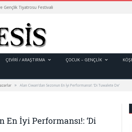
e Gençlik Tiyatrosu Festivali
ÇEVİRİ / ARAŞTIRMA
ÇOCUK – GENÇLIK
KÖŞE
»
azarlar
Alan Ciwan’dan Sezonun En İyi Performansı!: ‘Di Tuwalete De’
En İyi Performansı!: ‘Di