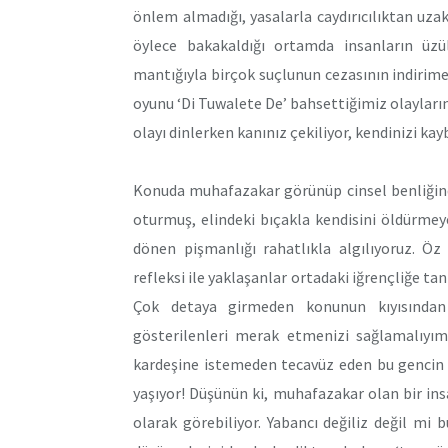
önlem almadığı, yasalarla caydırıcılıktan uza
öylece bakakaldığı ortamda insanların üzül
mantığıyla birçok suçlunun cezasının indirime
oyunu ‘Di Tuwalete De’ bahsettiğimiz olayların
olayı dinlerken kanınız çekiliyor, kendinizi ka
Konuda muhafazakar görünüp cinsel benliğinde
oturmuş, elindeki bıçakla kendisini öldürme
dönen pişmanlığı rahatlıkla algılıyoruz. Öz
refleksi ile yaklaşanlar ortadaki iğrençliğe ta
Çok detaya girmeden konunun kıyısından 
gösterilenleri merak etmenizi sağlamalıyı
kardeşine istemeden tecavüz eden bu gencin y
yaşıyor! Düşünün ki, muhafazakar olan bir ins
olarak görebiliyor. Yabancı değiliz değil m