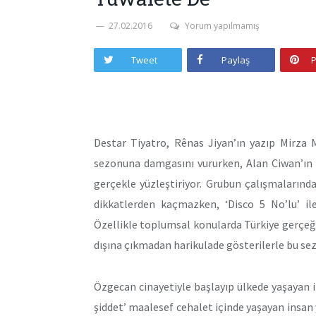
27.02.2016
Yorum yapılmamış
Tweet
Paylaş
P
Destar Tiyatro, Rênas Jiyan’ın yazıp Mirza M
sezonuna damgasını vururken, Alan Ciwan’ın 
gerçekle yüzleştiriyor. Grubun çalışmaların
dikkatlerden kaçmazken, ‘Disco 5 No’lu’ il
Özellikle toplumsal konularda Türkiye gerçeğin
dışına çıkmadan harikulade gösterilerle bu sezo
Özgecan cinayetiyle başlayıp ülkede yaşayan in
şiddet’ maalesef cehalet içinde yaşayan insan y