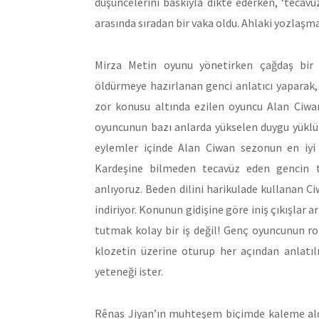
düşüncelerini baskıyla dikte ederken, ‘tecav
arasında sıradan bir vaka oldu. Ahlaki yozlaş
Mirza Metin oyunu yönetirken çağdaş bir 
öldürmeye hazırlanan genci anlatıcı yaparak,
zor konusu altında ezilen oyuncu Alan Ciwa
oyuncunun bazı anlarda yükselen duygu yüklü
eylemler içinde Alan Ciwan sezonun en iyi e
Kardeşine bilmeden tecavüz eden gencin t
anlıyoruz. Beden dilini harikulade kullanan C
indiriyor. Konunun gidişine göre iniş çıkışlar a
tutmak kolay bir iş değil! Genç oyuncunun rol 
klozetin üzerine oturup her açından anlatıl
yeteneği ister.
Rênas Jiyan’ın muhteşem biçimde kaleme aldı