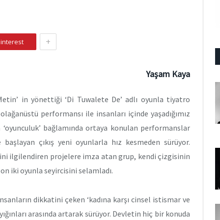
+
interest
Yaşam Kaya
etin’ in yönettiği ‘Di Tuwalete De’ adlı oyunla tiyatro
olağanüstü performansı ile insanları içinde yaşadığımız
da ‘oyunculuk’ bağlamında ortaya konulan performanslar
e başlayan çıkış yeni oyunlarla hız kesmeden sürüyor.
i ilgilendiren projelere imza atan grup, kendi çizgisinin
n iki oyunla seyircisini selamladı.
sanların dikkatini çeken ‘kadına karşı cinsel istismar ve
ığınları arasında artarak sürüyor. Devletin hiç bir konuda