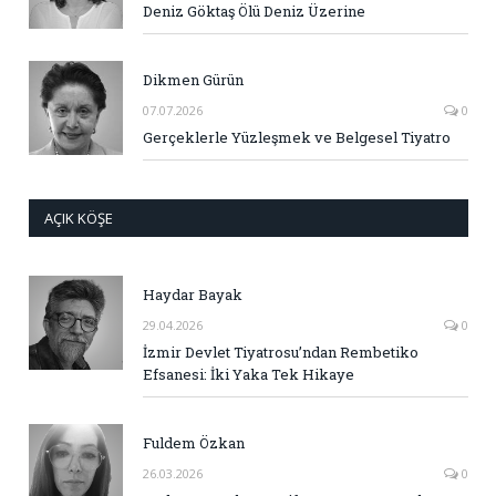
Deniz Göktaş Ölü Deniz Üzerine
Dikmen Gürün
07.07.2026
0
Gerçeklerle Yüzleşmek ve Belgesel Tiyatro
AÇIK KÖŞE
Haydar Bayak
29.04.2026
0
İzmir Devlet Tiyatrosu’ndan Rembetiko
Efsanesi: İki Yaka Tek Hikaye
Fuldem Özkan
26.03.2026
0