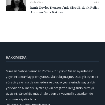
25.12.2025
0
İzmir Devlet Tiyatrosu’nda Sibel Erdenk Rejisi:
Arzunun Onda Dokuzu
HAKKIMIZDA
Mimesis Sahne Sanatları Portali 2010 yılının Nisan ayında test
yayınını tamamlayıp okuyucusuyla buluşmuştur. Otuz yılı aşkın bir
süredir yayınına devam eden ve tiyatro çevrelerinde saygın bir
yer edinen Mimesis Tiyatro Çeviri Araştırma Dergisi’nin düzeyli
çizgisini, güncelliğe müdahale eden bir yayıncılık yaparken de
korumak niyetindedir.
Devamını okumak için tıklayınız...