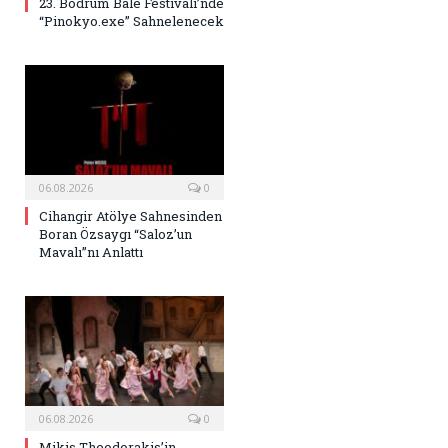
23. Bodrum Bale Festivali’nde
“Pinokyo.exe” Sahnelenecek
06.08.2026
0
Cihangir Atölye Sahnesinden
Boran Özsaygı “Saloz’un
Mavalı”nı Anlattı
06.08.2026
0
Mikis Theodorakis’in