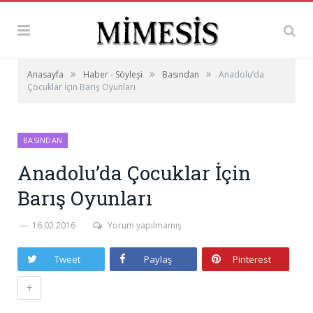
»
»
»
Anasayfa
Haber - Söyleşi
Basından
Anadolu’da
Çocuklar İçin Barış Oyunları
BASINDAN
Anadolu’da Çocuklar İçin
Barış Oyunları
16.02.2016
Yorum yapılmamış
Tweet
Paylaş
Pinterest
+