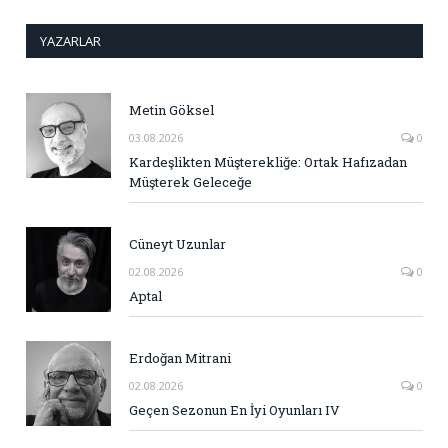
YAZARLAR
Metin Göksel
03.08.2026
0
Kardeşlikten Müşterekliğe: Ortak Hafızadan
Müşterek Geleceğe
Cüneyt Uzunlar
02.08.2026
0
Aptal
Erdoğan Mitrani
02.08.2026
0
Geçen Sezonun En İyi Oyunları IV