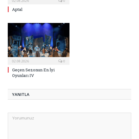
02.08.2026
0
Aptal
02.08.2026
0
Geçen Sezonun En İyi
Oyunları IV
YANITLA