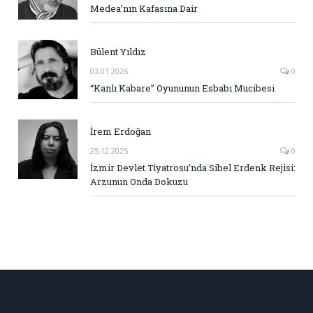
Medea’nın Kafasına Dair
Bülent Yıldız
03.01.2026
0
“Kanlı Kabare” Oyununun Esbabı Mucibesi
İrem Erdoğan
25.12.2025
0
İzmir Devlet Tiyatrosu’nda Sibel Erdenk Rejisi:
Arzunun Onda Dokuzu