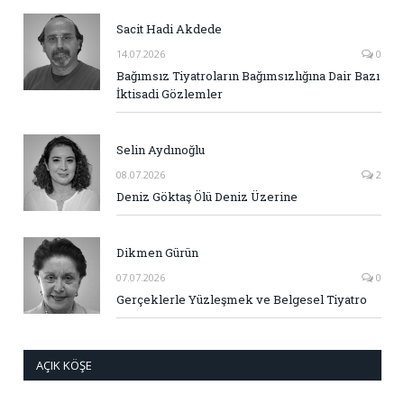
Sacit Hadi Akdede
14.07.2026
0
Bağımsız Tiyatroların Bağımsızlığına Dair Bazı
İktisadi Gözlemler
Selin Aydınoğlu
08.07.2026
2
Deniz Göktaş Ölü Deniz Üzerine
Dikmen Gürün
07.07.2026
0
Gerçeklerle Yüzleşmek ve Belgesel Tiyatro
AÇIK KÖŞE