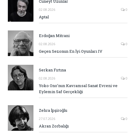
Cüneyt Uzunlar
02.08.2026
0
Aptal
Erdoğan Mitrani
02.08.2026
0
Geçen Sezonun En İyi Oyunları IV
Serkan Fırtına
02.08.2026
0
Yoko Ono’nun Kavramsal Sanat Evreni ve
Eylemin Saf Gerçekliği
Zehra İpşiroğlu
27.07.2026
0
Akran Zorbalığı