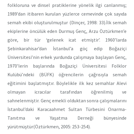
folkloruna ve dinsel pratiklerine yönelik ilgi canlanmış;
1989’dan itibaren kurulan yüzlerce cemevinde çok sayıda
semah ekibi oluşturulmuştur (Dinçer, 1998: 33).İlk semah
ekiplerine öncülük eden Durmuş Genç, Arzu Öztürkmen’e
göre, bir tür ‘gelenek icat etmiştir’. 1960’larda
Şebinkarahisar’dan İstanbul’a göç edip Boğaziçi
Üniversitesi’nin erkek yurdunda çalışmaya başlayan Genç,
1970’lerin başlarında Boğaziçi Üniversitesi Folklor
Kulübü’ndeki (BÜFK) öğrencilerin çağrısıyla semah
eğitimini başlatmıştır. Böylelikle ilk kez semahlar Alevi
olmayan icracılar tarafından öğrenilmiş ve
sahnelenmiştir. Genç emekli olduktan sonra çalışmalarını
İstanbul’daki Karacaahmet Sultan Türbesini Onarma-
Tanıtma ve Yaşatma Derneği bünyesinde
yürütmüştür(Öztürkmen, 2005: 253-254).