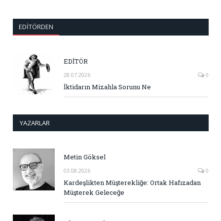
EDITÖRDEN
EDİTÖR
28.07.2026
0
İktidarın Mizahla Sorunu Ne
YAZARLAR
Metin Göksel
03.08.2026
0
Kardeşlikten Müşterekliğe: Ortak Hafızadan
Müşterek Geleceğe