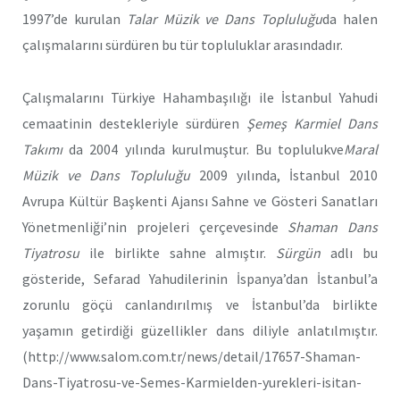
1997’de kurulan
Talar Müzik ve Dans Topluluğu
da halen
çalışmalarını sürdüren bu tür topluluklar arasındadır.
Çalışmalarını Türkiye Hahambaşılığı ile İstanbul Yahudi
cemaatinin destekleriyle sürdüren
Şemeş Karmiel Dans
Takımı
da 2004 yılında kurulmuştur. Bu toplulukve
Maral
Müzik ve Dans Topluluğu
2009 yılında, İstanbul 2010
Avrupa Kültür Başkenti Ajansı Sahne ve Gösteri Sanatları
Yönetmenliği’nin projeleri çerçevesinde
Shaman Dans
Tiyatrosu
ile birlikte sahne almıştır.
Sürgün
adlı bu
gösteride, Sefarad Yahudilerinin İspanya’dan İstanbul’a
zorunlu göçü canlandırılmış ve İstanbul’da birlikte
yaşamın getirdiği güzellikler dans diliyle anlatılmıştır.
(http://www.salom.com.tr/news/detail/17657-Shaman-
Dans-Tiyatrosu-ve-Semes-Karmielden-yurekleri-isitan-