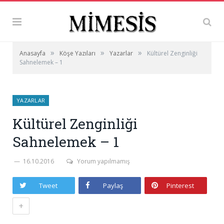
»
»
»
Anasayfa
Köşe Yazıları
Yazarlar
Kültürel Zenginliği
Sahnelemek – 1
YAZARLAR
Kültürel Zenginliği
Sahnelemek – 1
16.10.2016
Yorum yapılmamış
Tweet
Paylaş
Pinterest
+