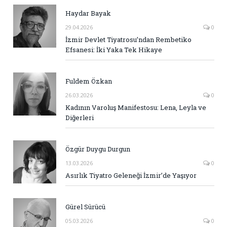
Haydar Bayak
29.04.2026
0
İzmir Devlet Tiyatrosu’ndan Rembetiko
Efsanesi: İki Yaka Tek Hikaye
Fuldem Özkan
26.03.2026
0
Kadının Varoluş Manifestosu: Lena, Leyla ve
Diğerleri
Özgür Duygu Durgun
13.03.2026
0
Asırlık Tiyatro Geleneği İzmir’de Yaşıyor
Gürel Sürücü
05.03.2026
0