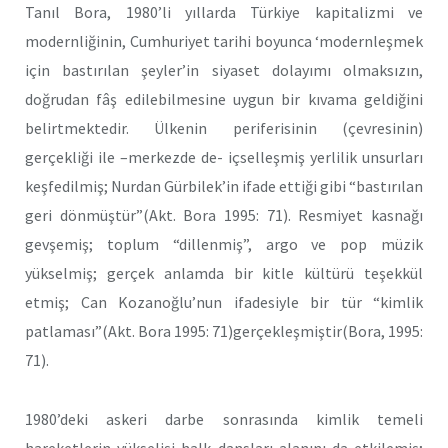
Tanıl Bora, 1980’li yıllarda Türkiye kapitalizmi ve
modernliğinin, Cumhuriyet tarihi boyunca ‘modernleşmek
için bastırılan şeyler’in siyaset dolayımı olmaksızın,
doğrudan fâş edilebilmesine uygun bir kıvama geldiğini
belirtmektedir. Ülkenin periferisinin (çevresinin)
gerçekliği ile –merkezde de- içselleşmiş yerlilik unsurları
keşfedilmiş; Nurdan Gürbilek’in ifade ettiği gibi “bastırılan
geri dönmüştür”(Akt. Bora 1995: 71). Resmiyet kasnağı
gevşemiş; toplum “dillenmiş”, argo ve pop müzik
yükselmiş; gerçek anlamda bir kitle kültürü teşekkül
etmiş; Can Kozanoğlu’nun ifadesiyle bir tür “kimlik
patlaması”(Akt. Bora 1995: 71)gerçekleşmiştir(Bora, 1995:
71).
1980’deki askeri darbe sonrasında kimlik temeli
hareketlerin yükselişi halk dansları alanını da etkilemiş;