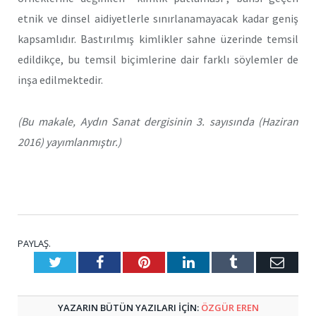
etnik ve dinsel aidiyetlerle sınırlanamayacak kadar geniş
kapsamlıdır. Bastırılmış kimlikler sahne üzerinde temsil
edildikçe, bu temsil biçimlerine dair farklı söylemler de
inşa edilmektedir.
(Bu makale, Aydın Sanat dergisinin 3. sayısında (Haziran
2016) yayımlanmıştır.)
PAYLAŞ.
Twitter
Facebook
Pinterest
LinkedIn
Tumblr
E-
Posta
YAZARIN BÜTÜN YAZILARI IÇIN:
ÖZGÜR EREN